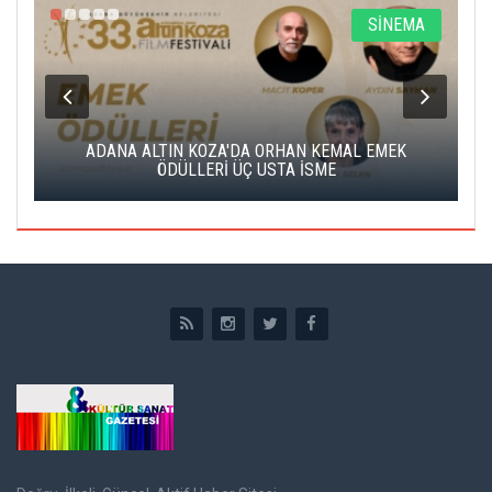
A
SİNEMA
K
ADANA ALTIN KOZA'DA ORHAN KEMAL EMEK
A
ÖDÜLLERİ ÜÇ USTA İSME