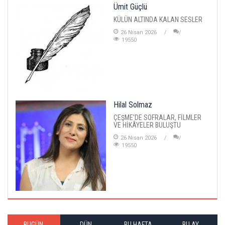
Ümit Güçlü
KÜLÜN ALTINDA KALAN SESLER
26 Nisan 2026
19550
Hilal Solmaz
ÇEŞME'DE SOFRALAR, FİLMLER
VE HİKÂYELER BULUŞTU
26 Nisan 2026
19550
BUGÜN
DÜN
BU HAFTA
BU AY