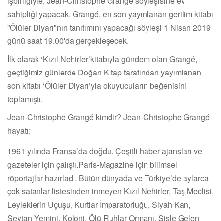
işbirliğiyle, Jean-Christophe Grangé söyleşisine ev
sahipliği yapacak. Grangé, en son yayınlanan gerilim kitabı
”Ölüler Diyarı"nın tanıtımını yapacağı söyleşi 1 Nisan 2019
günü saat 19.00'da gerçekleşecek.
İlk olarak ‘Kızıl Nehirler’kitabıyla gündem olan Grangé,
geçtiğimiz günlerde Doğan Kitap tarafından yayımlanan
son kitabı ‘Ölüler Diyarı’yla okuyucuların beğenisini
toplamıştı.
Jean-Christophe Grangé kimdir? Jean-Christophe Grangé
hayatı;
1961 yılında Fransa’da doğdu. Çeşitli haber ajansları ve
gazeteler için çalıştı.Paris-Magazine için bilimsel
röportajlar hazırladı. Bütün dünyada ve Türkiye’de aylarca
çok satanlar listesinden inmeyen Kızıl Nehirler, Taş Meclisi,
Leyleklerin Uçuşu, Kurtlar İmparatorluğu, Siyah Kan,
Şeytan Yemini, Koloni, Ölü Ruhlar Ormanı, Sisle Gelen