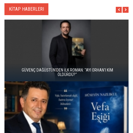
KİTAP HABERLERI
İKİ KİTAP VE BİTMEYEN BİR ENERJİ
ÜNAL ERSÖZLÜ’NÜN YENİ ŞİİR KİTABI “BÖĞÜRTLEN ÖPÜCÜĞÜ”