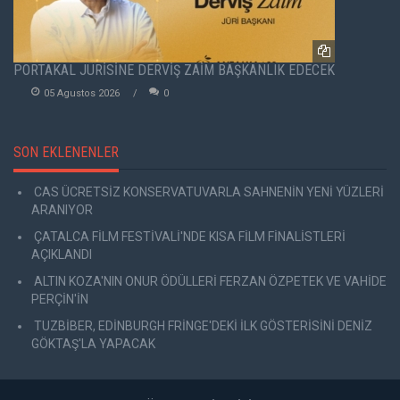
PORTAKAL JÜRİSİNE DERVİŞ ZAİM BAŞKANLIK EDECEK
05 Agustos 2026
0
SON EKLENENLER
CAS ÜCRETSİZ KONSERVATUVARLA SAHNENİN YENİ YÜZLERİ
ARANIYOR
ÇATALCA FİLM FESTİVALİ'NDE KISA FİLM FİNALİSTLERİ
AÇIKLANDI
ALTIN KOZA'NIN ONUR ÖDÜLLERİ FERZAN ÖZPETEK VE VAHİDE
PERÇİN'İN
TUZBİBER, EDİNBURGH FRİNGE'DEKİ İLK GÖSTERİSİNİ DENİZ
GÖKTAŞ'LA YAPACAK