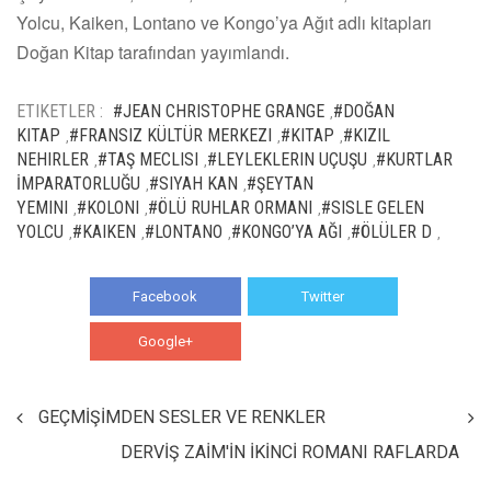
Yolcu, Kaiken, Lontano ve Kongo’ya Ağıt adlı kitapları
Doğan Kitap tarafından yayımlandı.
ETIKETLER :
#JEAN CHRISTOPHE GRANGE
#DOĞAN
,
KITAP
#FRANSIZ KÜLTÜR MERKEZI
#KITAP
#KIZIL
,
,
,
NEHIRLER
#TAŞ MECLISI
#LEYLEKLERIN UÇUŞU
#KURTLAR
,
,
,
İMPARATORLUĞU
#SIYAH KAN
#ŞEYTAN
,
,
YEMINI
#KOLONI
#ÖLÜ RUHLAR ORMANI
#SISLE GELEN
,
,
,
YOLCU
#KAIKEN
#LONTANO
#KONGO’YA AĞI
#ÖLÜLER D
,
,
,
,
,
Facebook
Twitter
Google+
WhatsApp
GEÇMİŞİMDEN SESLER VE RENKLER
DERVİŞ ZAİM'İN İKİNCİ ROMANI RAFLARDA