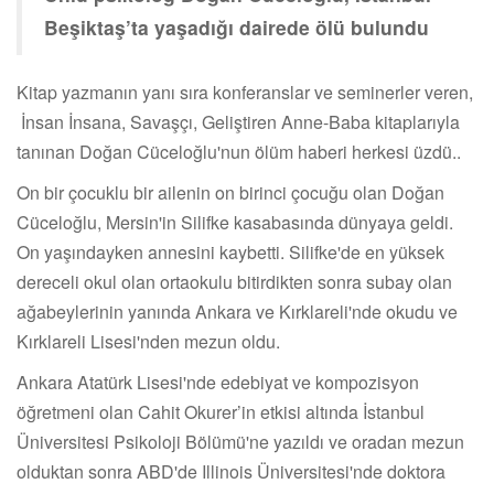
Beşiktaş’ta yaşadığı dairede ölü bulundu
Kitap yazmanın yanı sıra konferanslar ve seminerler veren,
İnsan İnsana, Savaşçı, Geliştiren Anne-Baba kitaplarıyla
tanınan Doğan Cüceloğlu'nun ölüm haberi herkesi üzdü..
On bir çocuklu bir ailenin on birinci çocuğu olan Doğan
Cüceloğlu, Mersin'in Silifke kasabasında dünyaya geldi.
On yaşındayken annesini kaybetti. Silifke'de en yüksek
dereceli okul olan ortaokulu bitirdikten sonra subay olan
ağabeylerinin yanında Ankara ve Kırklareli'nde okudu ve
Kırklareli Lisesi'nden mezun oldu.
Ankara Atatürk Lisesi'nde edebiyat ve kompozisyon
öğretmeni olan Cahit Okurer’in etkisi altında İstanbul
Üniversitesi Psikoloji Bölümü'ne yazıldı ve oradan mezun
olduktan sonra ABD'de Illinois Üniversitesi'nde doktora