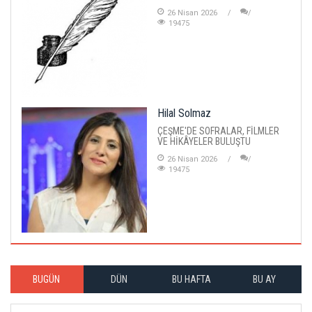
26 Nisan 2026
19475
Hilal Solmaz
ÇEŞME'DE SOFRALAR, FİLMLER
VE HİKÂYELER BULUŞTU
26 Nisan 2026
19475
BUGÜN
DÜN
BU HAFTA
BU AY