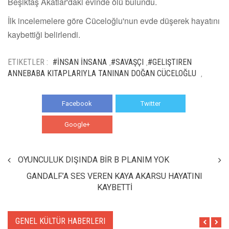
Beşiktaş Akatlar'daki evinde ölü bulundu.
İlk incelemelere göre Cüceloğlu'nun evde düşerek hayatını
kaybettiği belirlendi.
ETIKETLER :
#İNSAN İNSANA
#SAVAŞÇI
#GELIŞTIREN
,
,
ANNEBABA KITAPLARIYLA TANINAN DOĞAN CÜCELOĞLU
,
Facebook
Twitter
Google+
WhatsApp
OYUNCULUK DIŞINDA BİR B PLANIM YOK
GANDALF’A SES VEREN KAYA AKARSU HAYATINI
KAYBETTİ
GENEL KÜLTÜR HABERLERI