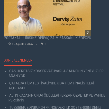
PORTAKAL JÜRİSİNE DERVİŞ ZAİM BAŞKANLIK EDECEK
05 Agustos 2026
0
SON EKLENENLER
CAS ÜCRETSİZ KONSERVATUVARLA SAHNENİN YENİ YÜZLERİ
ARANIYOR
ÇATALCA FİLM FESTİVALİ'NDE KISA FİLM FİNALİSTLERİ
AÇIKLANDI
ALTIN KOZA'NIN ONUR ÖDÜLLERİ FERZAN ÖZPETEK VE VAHİDE
PERÇİN'İN
TUZBİBER, EDİNBURGH FRİNGE'DEKİ İLK GÖSTERİSİNİ DENİZ