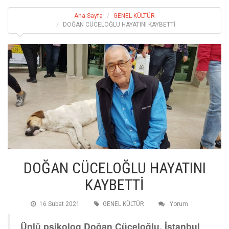
Ana Sayfa
GENEL KÜLTÜR
DOĞAN CÜCELOĞLU HAYATINI KAYBETTİ
DOĞAN CÜCELOĞLU HAYATINI
KAYBETTİ
16 Subat 2021
GENEL KÜLTÜR
Yorum
Ünlü psikolog Doğan Cüceloğlu, İstanbul