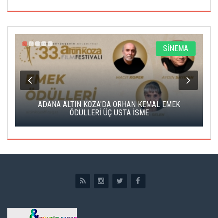
A
SİNEMA
K
ADANA ALTIN KOZA'DA ORHAN KEMAL EMEK
A
ÖDÜLLERİ ÜÇ USTA İSME