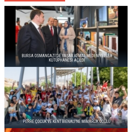
HERITAGE İSTANBUL 2026 BAŞLADI
HAYDARPAŞA VE SİRKECİ GARLARI SANATLA YENİDEN
DOĞUYOR