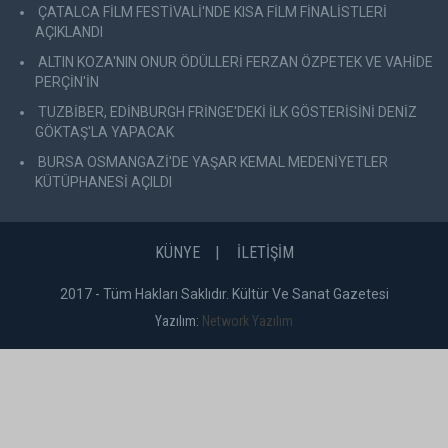
ÇATALCA FİLM FESTİVALİ'NDE KISA FİLM FİNALİSTLERİ
AÇIKLANDI
ALTIN KOZA'NIN ONUR ÖDÜLLERİ FERZAN ÖZPETEK VE VAHİDE
PERÇİN'İN
TUZBİBER, EDİNBURGH FRİNGE'DEKİ İLK GÖSTERİSİNİ DENİZ
GÖKTAŞ'LA YAPACAK
BURSA OSMANGAZİ'DE YAŞAR KEMAL MEDENİYETLER
KÜTÜPHANESİ AÇILDI
KÜNYE
İLETİŞİM
2017 - Tüm Hakları Saklıdır. Kültür Ve Sanat Gazetesi
Yazılım:
Network Yazılım