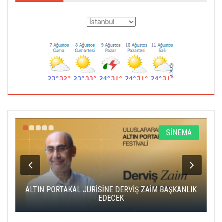
R
SİNEMA
ALTIN PORTAKAL JÜRİSİNE DERVİŞ ZAİM BAŞKANLIK
C
EDECEK