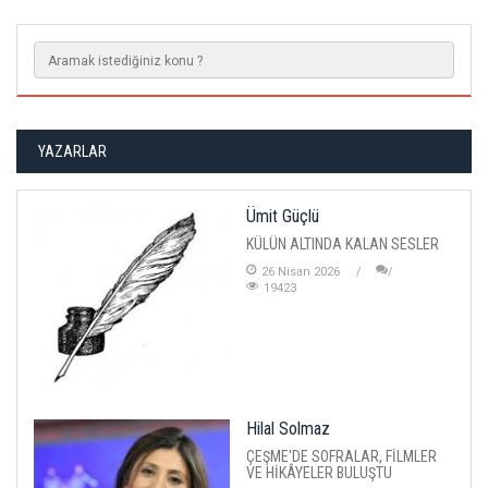
YAZARLAR
Ümit Güçlü
KÜLÜN ALTINDA KALAN SESLER
26 Nisan 2026
19423
Hilal Solmaz
ÇEŞME'DE SOFRALAR, FİLMLER
VE HİKÂYELER BULUŞTU