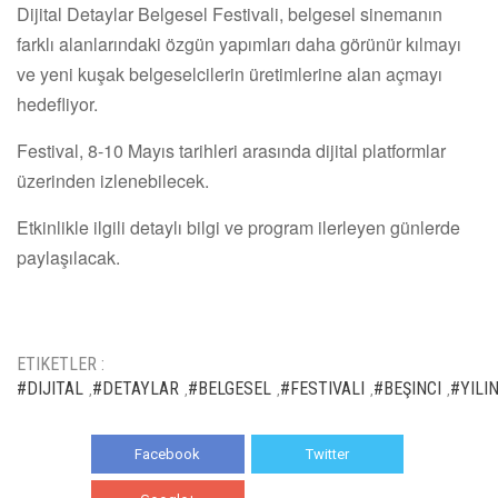
Dijital Detaylar Belgesel Festivali, belgesel sinemanın
farklı alanlarındaki özgün yapımları daha görünür kılmayı
ve yeni kuşak belgeselcilerin üretimlerine alan açmayı
hedefliyor.
Festival, 8-10 Mayıs tarihleri arasında dijital platformlar
üzerinden izlenebilecek.
Etkinlikle ilgili detaylı bilgi ve program ilerleyen günlerde
paylaşılacak.
ETIKETLER :
#DIJITAL
#DETAYLAR
#BELGESEL
#FESTIVALI
#BEŞINCI
#YILI
,
,
,
,
,
Facebook
Twitter