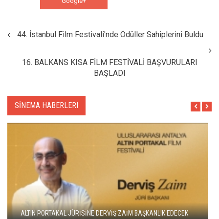
Google+
WhatsApp
44. İstanbul Film Festivali'nde Ödüller Sahiplerini Buldu
16. BALKANS KISA FİLM FESTİVALİ BAŞVURULARI
BAŞLADI
SİNEMA HABERLERI
ADANA ALTIN KOZA'DA JÜRİ BAŞKANI ZUHAL OLCAY