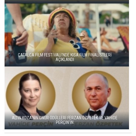
YEŞİM USTAOĞLU'NUN "ARTAKALAN"I SAN SEBASTIÁN'DA
DÜNYA PRÖMİYERİNİ YAPACAK
GO TÜRKİYE MİNİ DİZİLERİNİN YENİ ROTASI DOĞU KARADENİZ
OLDU