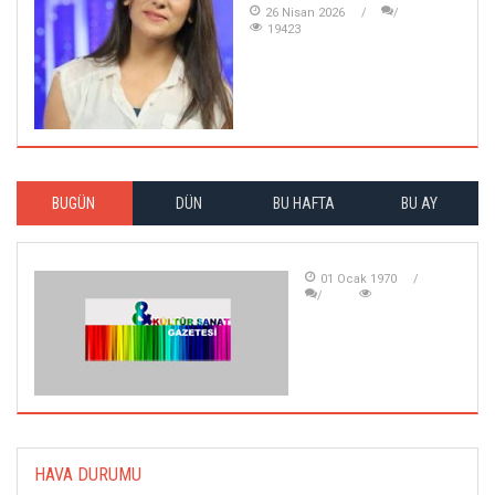
26 Nisan 2026
19423
BUGÜN
DÜN
BU HAFTA
BU AY
01 Ocak 1970
HAVA DURUMU