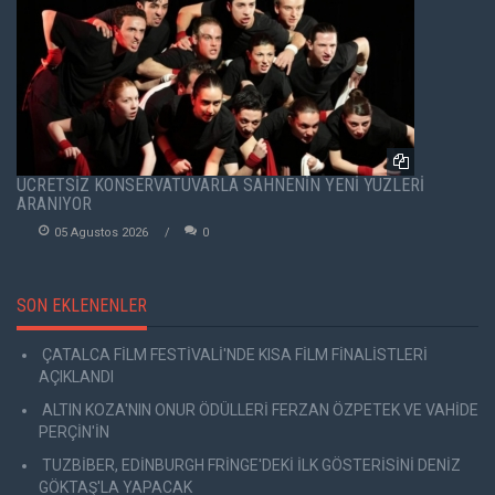
ÜCRETSİZ KONSERVATUVARLA SAHNENİN YENİ YÜZLERİ
ARANIYOR
05 Agustos 2026
0
SON EKLENENLER
ÇATALCA FİLM FESTİVALİ'NDE KISA FİLM FİNALİSTLERİ
AÇIKLANDI
ALTIN KOZA'NIN ONUR ÖDÜLLERİ FERZAN ÖZPETEK VE VAHİDE
PERÇİN'İN
TUZBİBER, EDİNBURGH FRİNGE'DEKİ İLK GÖSTERİSİNİ DENİZ
GÖKTAŞ'LA YAPACAK