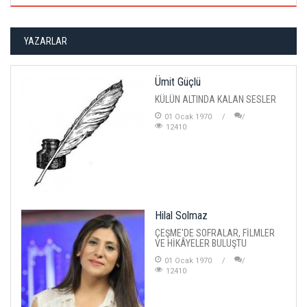
YAZARLAR
Ümit Güçlü
KÜLÜN ALTINDA KALAN SESLER
01 Ocak 1970
12410
Hilal Solmaz
ÇEŞME'DE SOFRALAR, FİLMLER
VE HİKÂYELER BULUŞTU
01 Ocak 1970
12410