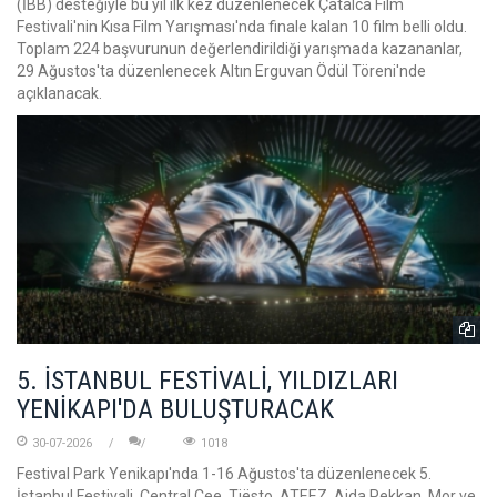
(İBB) desteğiyle bu yıl ilk kez düzenlenecek Çatalca Film
Festivali'nin Kısa Film Yarışması'nda finale kalan 10 film belli oldu.
Toplam 224 başvurunun değerlendirildiği yarışmada kazananlar,
29 Ağustos'ta düzenlenecek Altın Erguvan Ödül Töreni'nde
açıklanacak.
5. İSTANBUL FESTİVALİ, YILDIZLARI
YENİKAPI'DA BULUŞTURACAK
30-07-2026
1018
Festival Park Yenikapı'nda 1-16 Ağustos'ta düzenlenecek 5.
İstanbul Festivali, Central Cee, Tiësto, ATEEZ, Ajda Pekkan, Mor ve