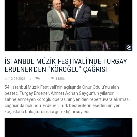
İSTANBUL MÜZİK FESTİVALİ'NDE TURGAY
ERDENER'DEN "KÖROĞLU" ÇAĞRISI
12-06-2026
14386
54. İstanbul Müzik Festivali’nin açılışında Onur Ödülü’nü alan
besteci Turgay Erdener, Ahmet Adnan Saygun’un yıllardır
sahnelenmeyen Köroğlu operasının yeniden repertuvara alınması
çağrısında bulundu. Erdener, Türk bestecilerin eserlerinin yeni
kuşaklarla buluşturulması gerektiğini söyledi.