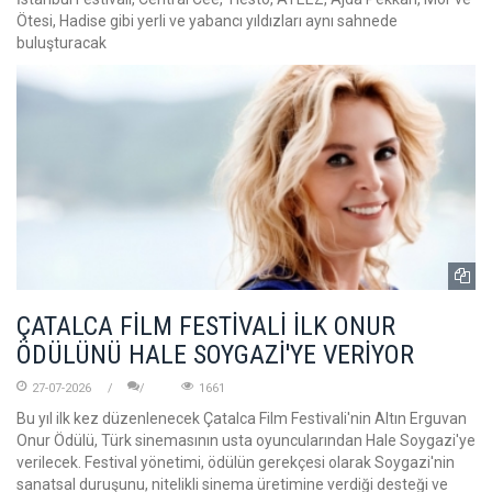
Ötesi, Hadise gibi yerli ve yabancı yıldızları aynı sahnede
buluşturacak
ÇATALCA FİLM FESTİVALİ İLK ONUR
ÖDÜLÜNÜ HALE SOYGAZİ'YE VERİYOR
27-07-2026
1661
Bu yıl ilk kez düzenlenecek Çatalca Film Festivali'nin Altın Erguvan
Onur Ödülü, Türk sinemasının usta oyuncularından Hale Soygazi'ye
verilecek. Festival yönetimi, ödülün gerekçesi olarak Soygazi'nin
sanatsal duruşunu, nitelikli sinema üretimine verdiği desteği ve