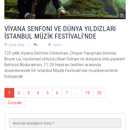
VİYANA SENFONİ VE DÜNYA YILDIZLARI
İSTANBUL MÜZİK FESTİVALİ’NDE
02-06-2026
12410
125 yıllık Viyana Senfoni Orkestrası, Chopin Yarışması birincisi
Bruce Liu, viyolonsel virtüözü Kian Soltani ve dünyaca ünlü piyanist
Behzod Abduraimov, 11-25 Haziran tarihleri arasında
düzenlenecek 54. İstanbul Müzik Festivali’nde müzikseverlerle
buluşacak
1
2
3
4
5
6
7
...
19
20
Sonraki