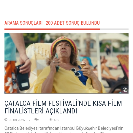
ARAMA SONUÇLARI :
200 ADET SONUÇ BULUNDU
ÇATALCA FİLM FESTİVALİ'NDE KISA FİLM
FİNALİSTLERİ AÇIKLANDI
05-08-2026
462
Çatalca Belediyesi tarafından İstanbul Büyükşehir Belediyesi'nin