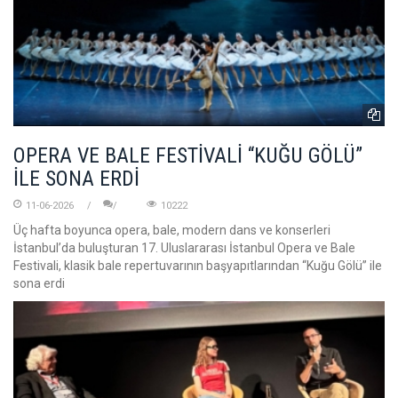
OPERA VE BALE FESTİVALİ “KUĞU GÖLÜ”
İLE SONA ERDİ
11-06-2026
10222
Üç hafta boyunca opera, bale, modern dans ve konserleri
İstanbul’da buluşturan 17. Uluslararası İstanbul Opera ve Bale
Festivali, klasik bale repertuvarının başyapıtlarından “Kuğu Gölü” ile
sona erdi