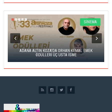
A
SİNEMA
K
ADANA ALTIN KOZA'DA ORHAN KEMAL EMEK
A
ÖDÜLLERİ ÜÇ USTA İSME