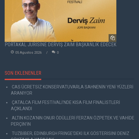
PORTAKAL JÜRİSİNE DERVİŞ ZAİM BAŞKANLIK EDECEK
05 Agustos 2026
0
SON EKLENENLER
CAS ÜCRETSİZ KONSERVATUVARLA SAHNENİN YENİ YÜZLERİ
ARANIYOR
ÇATALCA FİLM FESTİVALİ'NDE KISA FİLM FİNALİSTLERİ
AÇIKLANDI
ALTIN KOZA'NIN ONUR ÖDÜLLERİ FERZAN ÖZPETEK VE VAHİDE
PERÇİN'İN
TUZBİBER, EDİNBURGH FRİNGE'DEKİ İLK GÖSTERİSİNİ DENİZ