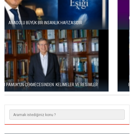
ÜNAL ERSÖZLÜ’NÜN YENİ ŞİİR KİTABI “BÖĞÜRTLEN ÖPÜCÜĞÜ”
YAYIMLANDI
RIZA SÖNMEZ: ‘ANADOLU, SANILDIĞINDAN ÇOK DAHA VEGAN"