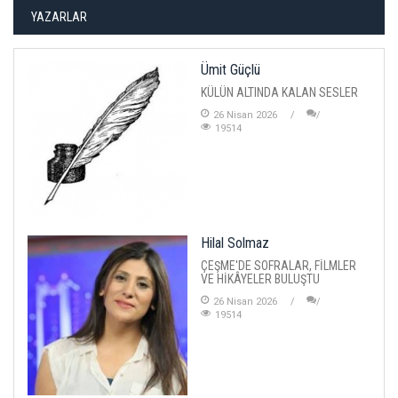
YAZARLAR
Ümit Güçlü
KÜLÜN ALTINDA KALAN SESLER
26 Nisan 2026
19514
Hilal Solmaz
ÇEŞME'DE SOFRALAR, FİLMLER
VE HİKÂYELER BULUŞTU
26 Nisan 2026
19514