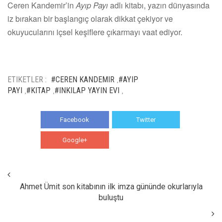
Ceren Kandemir’in
Ayıp Payı
adlı kitabı, yazın dünyasında
iz bırakan bir başlangıç olarak dikkat çekiyor ve
okuyucularını içsel keşiflere çıkarmayı vaat ediyor.
ETIKETLER :
#CEREN KANDEMIR
#AYIP
,
PAYI
#KITAP
#INKILAP YAYIN EVI
,
,
,
Facebook
Twitter
Google+
WhatsApp
Ahmet Ümit son kitabının ilk imza gününde okurlarıyla
buluştu