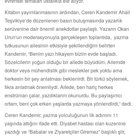
evrensel temaları ustalıkla ele alıyor.
Kitabın yayımlanmasının ardından, Ceren Kandemir Ahali
Teşvikiye’de düzenlenen basın buluşmasında yazarlık
serüvenine dair önemli anekdotlar paylaştı. Yazarın Okan
Urun'un moderasyonuyla gerçekleşen toplantıda, yazma
tutkusunun ailesinin etkisiyle şekillendiğini belirten
Kandemir, “Benim yazı hikayem bizim evde başladı.
Sözelcilerin yoğun olduğu bir ailede büyüdüm. Ailemde
doktor veya mühendislik gibi meslekler pek yoktu ama
herkesin bir şey anlatması beklenirdi. Bir türkü söylemek,
fıkra anlatmak önemliydi. Ailede, ben hariç herkes
enstrüman çalar, yazdıklarım okunurdu. Bu paylaşımcı
ortam, beni çok erken yaşlarda yazmaya yönlendirdi,” dedi.
Ceren Kandemir, yazma yolculuğunun ilk adımını 11
yaşında attığını ifade etti. Diyabet hastası olan kuzenine
yazdığı ve “Babalar ve Ziyaretçiler Giremez” başlıklı şiir,