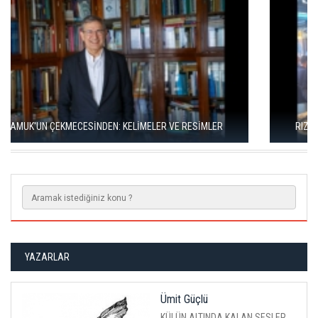
RIZA SÖNMEZ: ‘ANADOLU, SANILDIĞINDAN ÇOK DAHA VEGAN"
YAZARLAR
Ümit Güçlü
KÜLÜN ALTINDA KALAN SESLER