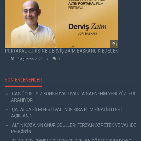
PORTAKAL JÜRİSİNE DERVİŞ ZAİM BAŞKANLIK EDECEK
05 Agustos 2026
0
SON EKLENENLER
CAS ÜCRETSİZ KONSERVATUVARLA SAHNENİN YENİ YÜZLERİ
ARANIYOR
ÇATALCA FİLM FESTİVALİ'NDE KISA FİLM FİNALİSTLERİ
AÇIKLANDI
ALTIN KOZA'NIN ONUR ÖDÜLLERİ FERZAN ÖZPETEK VE VAHİDE
PERÇİN'İN
TUZBİBER, EDİNBURGH FRİNGE'DEKİ İLK GÖSTERİSİNİ DENİZ