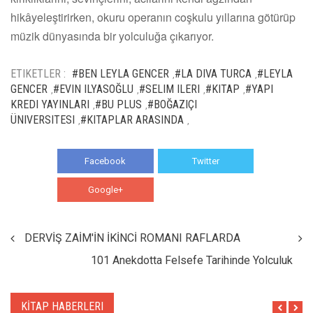
hikâyeleştirirken, okuru operanın coşkulu yıllarına götürüp
müzik dünyasında bir yolculuğa çıkarıyor.
ETIKETLER :
#BEN LEYLA GENCER
#LA DIVA TURCA
#LEYLA
,
,
GENCER
#EVIN ILYASOĞLU
#SELIM ILERI
#KITAP
#YAPI
,
,
,
,
KREDI YAYINLARI
#BU PLUS
#BOĞAZIÇI
,
,
ÜNIVERSITESI
#KITAPLAR ARASINDA
,
,
Facebook
Twitter
Google+
WhatsApp
DERVİŞ ZAİM'İN İKİNCİ ROMANI RAFLARDA
101 Anekdotta Felsefe Tarihinde Yolculuk
KİTAP HABERLERI