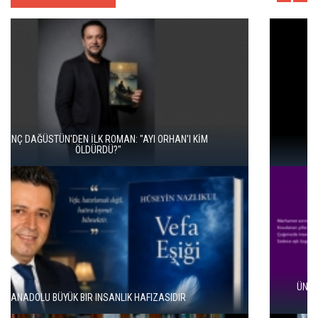
İKİ KİTAP VE BİTMEYEN BİR ENERJİ
ÜNAL ERSÖZLÜ’NÜN YENİ ŞİİR KİTABI “BÖĞÜRTLEN ÖPÜCÜĞÜ”
YAYIMLANDI