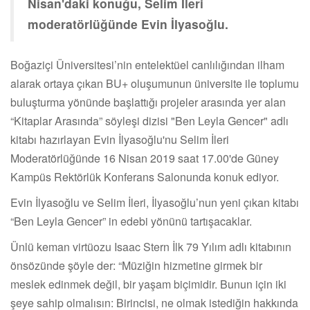
Nisan'daki konuğu, Selim İleri
moderatörlüğünde Evin İlyasoğlu.
Boğaziçi Üniversitesi’nin entelektüel canlılığından ilham
alarak ortaya çıkan BU+ oluşumunun üniversite ile toplumu
buluşturma yönünde başlattığı projeler arasında yer alan
“Kitaplar Arasında” söyleşi dizisi "Ben Leyla Gencer" adlı
kitabı hazırlayan Evin İlyasoğlu'nu Selim İleri
Moderatörlüğünde 16 Nisan 2019 saat 17.00'de Güney
Kampüs Rektörlük Konferans Salonunda konuk ediyor.
Evin İlyasoğlu ve Selim İleri, İlyasoğlu’nun yeni çıkan kitabı
“Ben Leyla Gencer” in edebi yönünü tartışacaklar.
Ünlü keman virtüozu Isaac Stern İlk 79 Yılım adlı kitabının
önsözünde şöyle der: “Müziğin hizmetine girmek bir
meslek edinmek değil, bir yaşam biçimidir. Bunun için iki
şeye sahip olmalısın: Birincisi, ne olmak istediğin hakkında