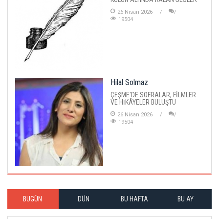
26 Nisan 2026
19504
Hilal Solmaz
ÇEŞME'DE SOFRALAR, FİLMLER
VE HİKÂYELER BULUŞTU
26 Nisan 2026
19504
BUGÜN
DÜN
BU HAFTA
BU AY