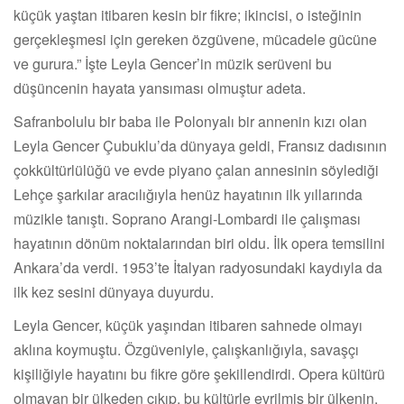
küçük yaştan itibaren kesin bir fikre; ikincisi, o isteğinin
gerçekleşmesi için gereken özgüvene, mücadele gücüne
ve gurura.” İşte Leyla Gencer’in müzik serüveni bu
düşüncenin hayata yansıması olmuştur adeta.
Safranbolulu bir baba ile Polonyalı bir annenin kızı olan
Leyla Gencer Çubuklu’da dünyaya geldi, Fransız dadısının
çokkültürlülüğü ve evde piyano çalan annesinin söylediği
Lehçe şarkılar aracılığıyla henüz hayatının ilk yıllarında
müzikle tanıştı. Soprano Arangi-Lombardi ile çalışması
hayatının dönüm noktalarından biri oldu. İlk opera temsilini
Ankara’da verdi. 1953’te İtalyan radyosundaki kaydıyla da
ilk kez sesini dünyaya duyurdu.
Leyla Gencer, küçük yaşından itibaren sahnede olmayı
aklına koymuştu. Özgüveniyle, çalışkanlığıyla, savaşçı
kişiliğiyle hayatını bu fikre göre şekillendirdi. Opera kültürü
olmayan bir ülkeden çıkıp, bu kültürle evrilmiş bir ülkenin,