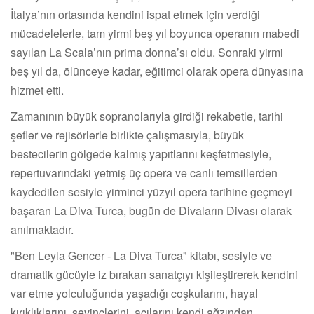
İtalya’nın ortasında kendini ispat etmek için verdiği
mücadelelerle, tam yirmi beş yıl boyunca operanın mabedi
sayılan La Scala’nın prima donna’sı oldu. Sonraki yirmi
beş yıl da, ölünceye kadar, eğitimci olarak opera dünyasına
hizmet etti.
Zamanının büyük sopranolarıyla girdiği rekabetle, tarihi
şefler ve rejisörlerle birlikte çalışmasıyla, büyük
bestecilerin gölgede kalmış yapıtlarını keşfetmesiyle,
repertuvarındaki yetmiş üç opera ve canlı temsillerden
kaydedilen sesiyle yirminci yüzyıl opera tarihine geçmeyi
başaran La Diva Turca, bugün de Divaların Divası olarak
anılmaktadır.
"Ben Leyla Gencer - La Diva Turca" kitabı, sesiyle ve
dramatik gücüyle iz bırakan sanatçıyı kişileştirerek kendini
var etme yolculuğunda yaşadığı coşkularını, hayal
kırıklıklarını, sevinçlerini, acılarını kendi ağzından