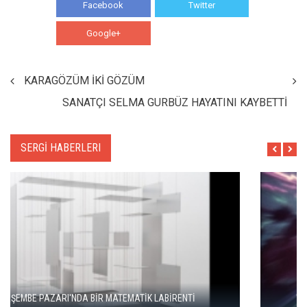
Facebook
Twitter
Google+
WhatsApp
KARAGÖZÜM İKİ GÖZÜM
SANATÇI SELMA GURBÜZ HAYATINI KAYBETTİ
SERGİ HABERLERI
"ŞEHRİ BİZ ÖĞRENMİYORUZ, TELEFONUMUZ ÖĞRENİYOR"