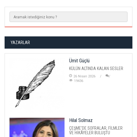
YAZARLAR
Ümit Güçlü
KÜLÜN ALTINDA KALAN SESLER
26 Nisan 2026
19436
Hilal Solmaz
ÇEŞME'DE SOFRALAR, FİLMLER
VE HİKÂYELER BULUŞTU