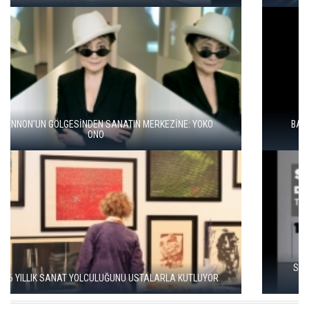
BALKANLAR'DAN ALÇITEPE'YE GÖÇÜN HİKAYESİ: "KÖK HALI"
SERGİSİ AÇILDI
SEÇKİN PİRİM İLE ŞEREFİYE SARNICI'NDA "DÜN İLE BUGÜN"
SERGİSİ