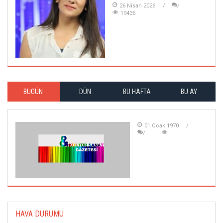
26 Nisan 2026
19436
BUGÜN
DÜN
BU HAFTA
BU AY
01 Ocak 1970
HAVA DURUMU