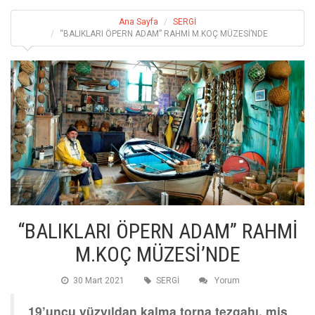
Ana Sayfa
SERGİ
“BALIKLARI ÖPERN ADAM” RAHMİ M.KOÇ MÜZESİ’NDE
“BALIKLARI ÖPERN ADAM” RAHMİ
M.KOÇ MÜZESİ’NDE
30 Mart 2021
SERGİ
Yorum
19’uncu yüzyıldan kalma torna tezgahı, mis