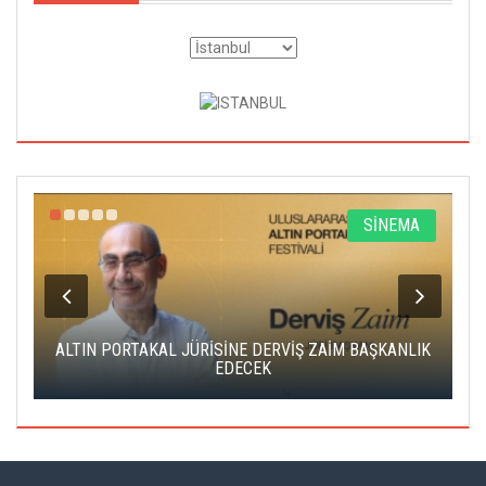
R
SİNEMA
ALTIN PORTAKAL JÜRİSİNE DERVİŞ ZAİM BAŞKANLIK
C
EDECEK