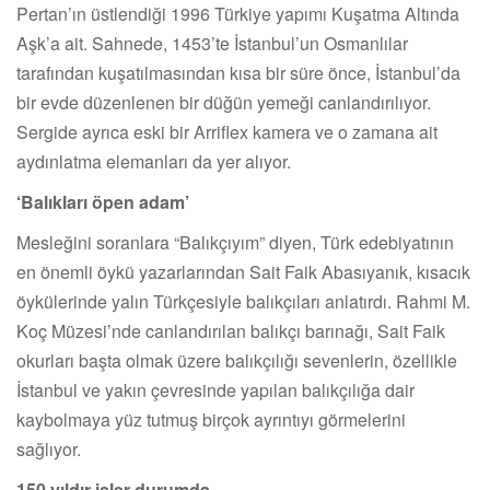
Pertan’ın üstlendiği 1996 Türkiye yapımı Kuşatma Altında
Aşk’a ait. Sahnede, 1453’te İstanbul’un Osmanlılar
tarafından kuşatılmasından kısa bir süre önce, İstanbul’da
bir evde düzenlenen bir düğün yemeği canlandırılıyor.
Sergide ayrıca eski bir Arriflex kamera ve o zamana ait
aydınlatma elemanları da yer alıyor.
‘Balıkları öpen adam’
Mesleğini soranlara “Balıkçıyım” diyen, Türk edebiyatının
en önemli öykü yazarlarından Sait Faik Abasıyanık, kısacık
öykülerinde yalın Türkçesiyle balıkçıları anlatırdı. Rahmi M.
Koç Müzesi’nde canlandırılan balıkçı barınağı, Sait Faik
okurları başta olmak üzere balıkçılığı sevenlerin, özellikle
İstanbul ve yakın çevresinde yapılan balıkçılığa dair
kaybolmaya yüz tutmuş birçok ayrıntıyı görmelerini
sağlıyor.
150 yıldır işler durumda…