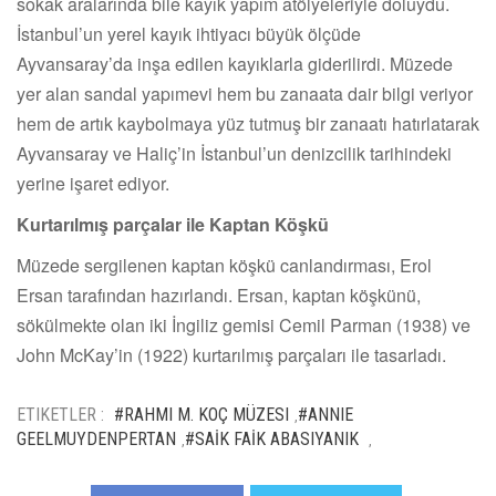
sokak aralarında bile kayık yapım atölyeleriyle doluydu.
İstanbul’un yerel kayık ihtiyacı büyük ölçüde
Ayvansaray’da inşa edilen kayıklarla giderilirdi. Müzede
yer alan sandal yapımevi hem bu zanaata dair bilgi veriyor
hem de artık kaybolmaya yüz tutmuş bir zanaatı hatırlatarak
Ayvansaray ve Haliç’in İstanbul’un denizcilik tarihindeki
yerine işaret ediyor.
Kurtarılmış parçalar ile Kaptan Köşkü
Müzede sergilenen kaptan köşkü canlandırması, Erol
Ersan tarafından hazırlandı. Ersan, kaptan köşkünü,
sökülmekte olan iki İngiliz gemisi Cemil Parman (1938) ve
John McKay’in (1922) kurtarılmış parçaları ile tasarladı.
ETIKETLER :
#RAHMI M. KOÇ MÜZESI
#ANNIE
,
GEELMUYDENPERTAN
#SAİK FAİK ABASIYANIK
,
,