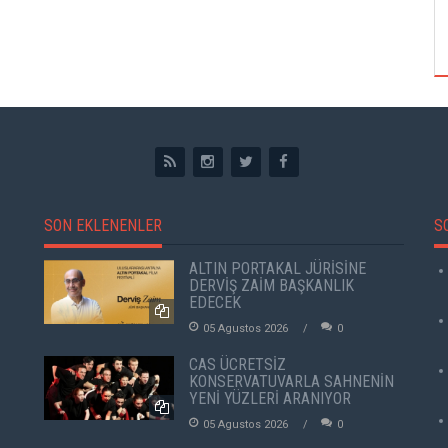
TUZBİBER, EDİNBURGH FRİNGE'DEKİ İLK
GÖSTERİSİNİ DENİZ GÖKTAŞ'LA YAPACAK
SON EKLENENLER
S
ALTIN PORTAKAL JÜRİSİNE
DERVİŞ ZAİM BAŞKANLIK
EDECEK
05 Agustos 2026
0
CAS ÜCRETSİZ
KONSERVATUVARLA SAHNENİN
YENİ YÜZLERİ ARANIYOR
05 Agustos 2026
0