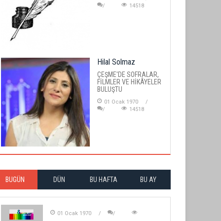
14518
Hilal Solmaz
ÇEŞME'DE SOFRALAR,
FİLMLER VE HİKÂYELER
BULUŞTU
01 Ocak 1970
14518
BUGÜN
DÜN
BU HAFTA
BU AY
01 Ocak 1970