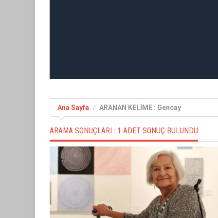
Ana Sayfa
ARANAN KELİME : Gencay
ARAMA SONUÇLARI :
1 ADET SONUÇ BULUNDU