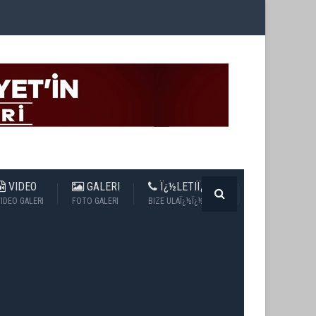
VIDEO
GALERI
Ï¿½LETIÏ¿½IM
IDEO GALERI
FOTO GALERI
BIZE ULAÏ¿½Ï¿½N