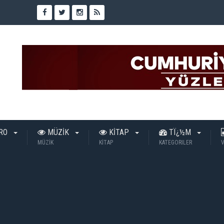
TRO
MÜZİK
KİTAP
TÏ¿½M
MÜZİK
KİTAP
KATEGORILER
V