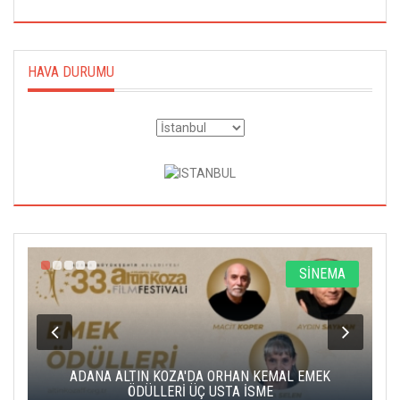
HAVA DURUMU
A
SİNEMA
K
ADANA ALTIN KOZA'DA ORHAN KEMAL EMEK
A
ÖDÜLLERİ ÜÇ USTA İSME