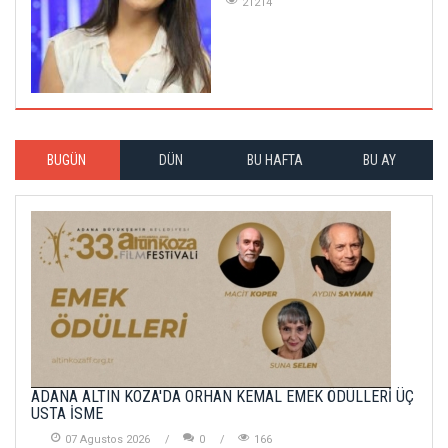
21214
BUGÜN
DÜN
BU HAFTA
BU AY
ADANA ALTIN KOZA'DA ORHAN KEMAL EMEK ÖDÜLLERİ ÜÇ
USTA İSME
07 Agustos 2026
0
166