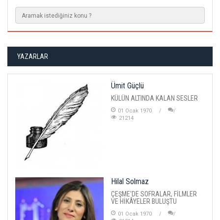
YAZARLAR
Ümit Güçlü
KÜLÜN ALTINDA KALAN SESLER
01 Ocak 1970
21214
Hilal Solmaz
ÇEŞME'DE SOFRALAR, FİLMLER
VE HİKÂYELER BULUŞTU
01 Ocak 1970