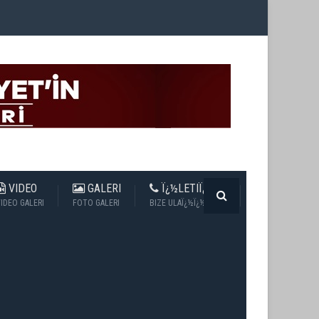
VIDEO
GALERI
Ï¿½LETIÏ¿½IM
IDEO GALERI
FOTO GALERI
BIZE ULAÏ¿½Ï¿½N