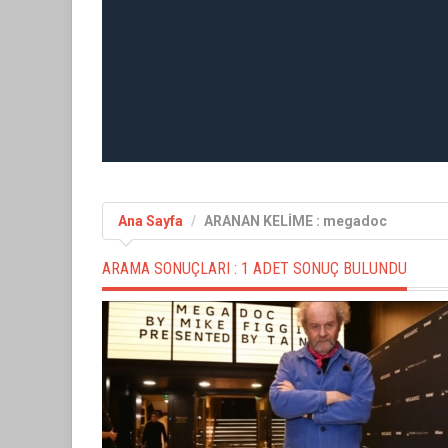
Ana Sayfa
ARANAN KELİME : megadoc
ARAMA SONUÇLARI :
1 ADET SONUÇ BULUNDU