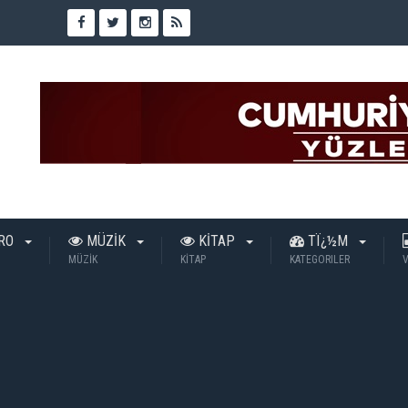
TRO
MÜZİK
KİTAP
TÏ¿½M
MÜZİK
KİTAP
KATEGORILER
V