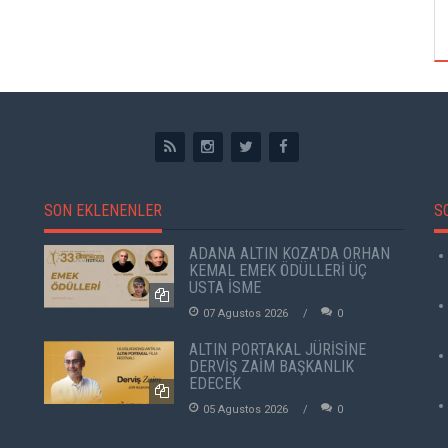
ÖZPETEK VE VAHİDE PERÇİN'İN
SON EKLENENLER
S
ADANA ALTIN KOZA'DA ORHAN
KEMAL EMEK ÖDÜLLERİ ÜÇ
USTA İSME
07 Agustos 2026
0
ALTIN PORTAKAL JÜRİSİNE
DERVİŞ ZAİM BAŞKANLIK
EDECEK
05 Agustos 2026
0