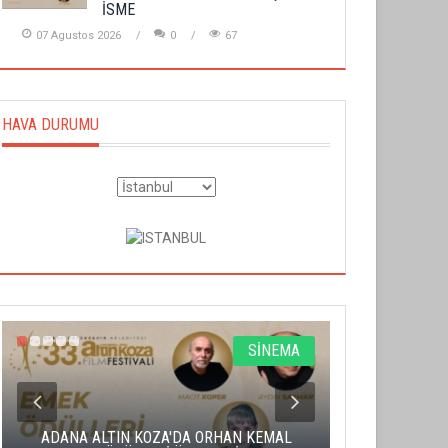
İSME
07 Agustos 2026
0
67
HAVA DURUMU
SİNEMA
ADANA ALTIN KOZA'DA ORHAN KEMAL
ALTIN PORTA