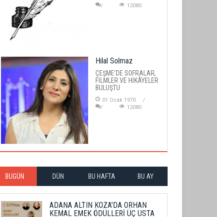
12080
Hilal Solmaz
ÇEŞME'DE SOFRALAR,
FİLMLER VE HİKÂYELER
BULUŞTU
01 Ocak 1970
12080
BUGÜN
DÜN
BU HAFTA
BU AY
ADANA ALTIN KOZA'DA ORHAN
KEMAL EMEK ÖDÜLLERİ ÜÇ USTA