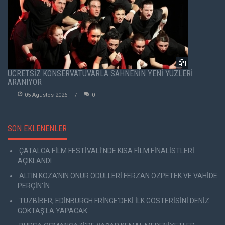
ÜCRETSİZ KONSERVATUVARLA SAHNENİN YENİ YÜZLERİ
ARANIYOR
05 Agustos 2026
0
SON EKLENENLER
ÇATALCA FİLM FESTİVALİ'NDE KISA FİLM FİNALİSTLERİ
AÇIKLANDI
ALTIN KOZA'NIN ONUR ÖDÜLLERİ FERZAN ÖZPETEK VE VAHİDE
PERÇİN'İN
TUZBİBER, EDİNBURGH FRİNGE'DEKİ İLK GÖSTERİSİNİ DENİZ
GÖKTAŞ'LA YAPACAK