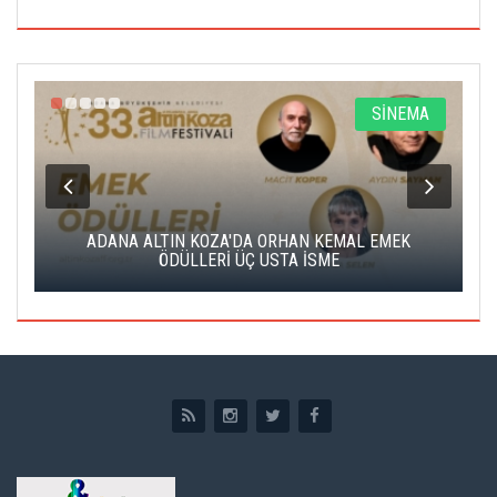
A
SİNEMA
K
ADANA ALTIN KOZA'DA ORHAN KEMAL EMEK
A
ÖDÜLLERİ ÜÇ USTA İSME