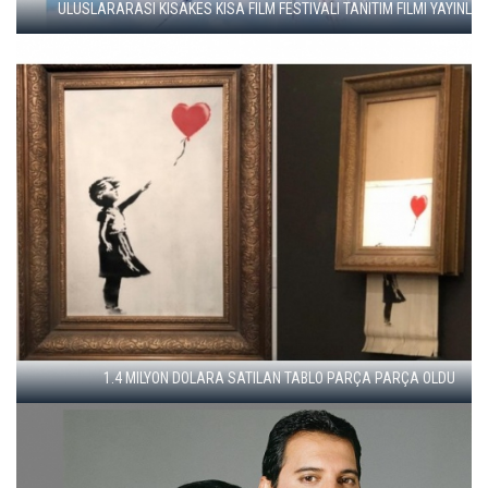
21.ULUSLARARASI İSTANBUL KUKLA FESTIVALI TANITIM FILMI YAYINLAN
OPERA SANATÇISI AYSEV, AKM SEVINCINI PAYLAŞTI