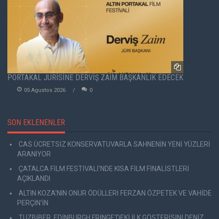
PORTAKAL JÜRİSİNE DERVİŞ ZAİM BAŞKANLIK EDECEK
05 Agustos 2026
0
SON EKLENENLER
CAS ÜCRETSİZ KONSERVATUVARLA SAHNENİN YENİ YÜZLERİ
ARANIYOR
ÇATALCA FİLM FESTİVALİ'NDE KISA FİLM FİNALİSTLERİ
AÇIKLANDI
ALTIN KOZA'NIN ONUR ÖDÜLLERİ FERZAN ÖZPETEK VE VAHİDE
PERÇİN'İN
TUZBİBER, EDİNBURGH FRİNGE'DEKİ İLK GÖSTERİSİNİ DENİZ