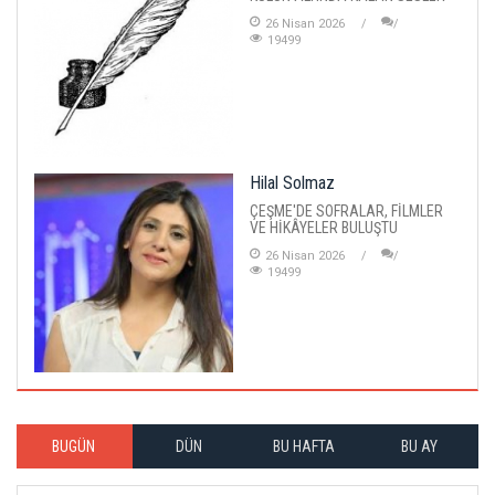
26 Nisan 2026
19499
Hilal Solmaz
ÇEŞME'DE SOFRALAR, FİLMLER
VE HİKÂYELER BULUŞTU
26 Nisan 2026
19499
BUGÜN
DÜN
BU HAFTA
BU AY