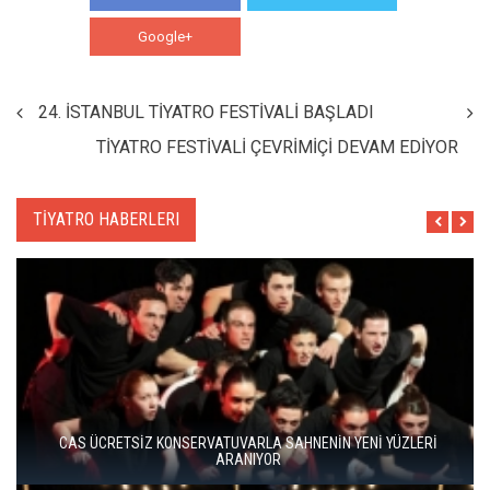
Google+
WhatsApp
24. İSTANBUL TİYATRO FESTİVALİ BAŞLADI
TİYATRO FESTİVALİ ÇEVRİMİÇİ DEVAM EDİYOR
TİYATRO HABERLERI
BERGAMA BİR KEZ DAHA TİYATRONUN SAHNESİ OLUYOR