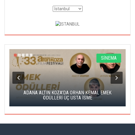
A
SİNEMA
K
ADANA ALTIN KOZA'DA ORHAN KEMAL EMEK
A
ÖDÜLLERİ ÜÇ USTA İSME