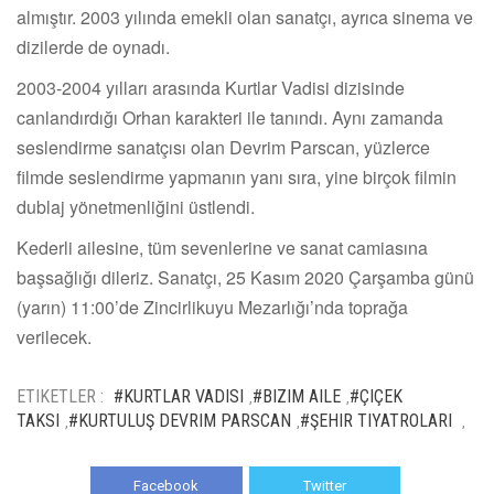
almıştır. 2003 yılında emekli olan sanatçı, ayrıca sinema ve
dizilerde de oynadı.
2003-2004 yılları arasında Kurtlar Vadisi dizisinde
canlandırdığı Orhan karakteri ile tanındı. Aynı zamanda
seslendirme sanatçısı olan Devrim Parscan, yüzlerce
filmde seslendirme yapmanın yanı sıra, yine birçok filmin
dublaj yönetmenliğini üstlendi.
Kederli ailesine, tüm sevenlerine ve sanat camiasına
başsağlığı dileriz. Sanatçı, 25 Kasım 2020 Çarşamba günü
(yarın) 11:00’de Zincirlikuyu Mezarlığı’nda toprağa
verilecek.
ETIKETLER :
#KURTLAR VADISI
#BIZIM AILE
#ÇIÇEK
,
,
TAKSI
#KURTULUŞ DEVRIM PARSCAN
#ŞEHIR TIYATROLARI
,
,
,
Facebook
Twitter