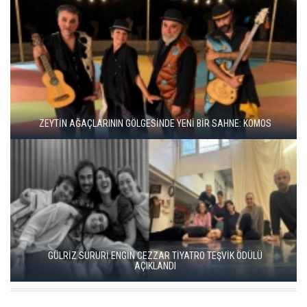
BBT’DE REKOR SEYİRCİ, YENİ REPERTUVAR
KISALAR, ÇAĞIN ÇELİŞKİLERİNİ SAHNEYE TAŞIYOR