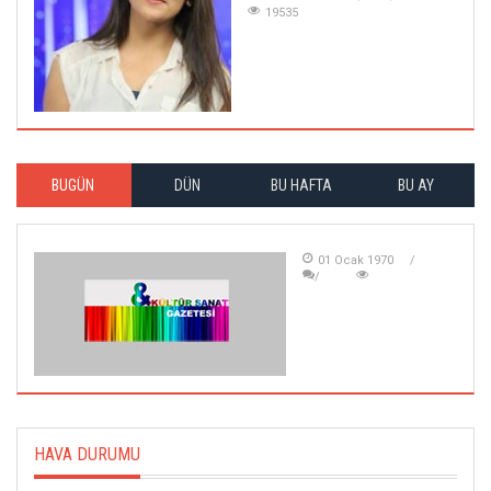
19535
BUGÜN
DÜN
BU HAFTA
BU AY
01 Ocak 1970
HAVA DURUMU