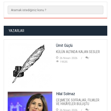
YAZARLAR
Ümit Güçlü
KÜLÜN ALTINDA KALAN SESLER
26 Nisan 2026
19535
Hilal Solmaz
ÇEŞME'DE SOFRALAR, FİLMLER
VE HİKÂYELER BULUŞTU
26 Nisan 2026