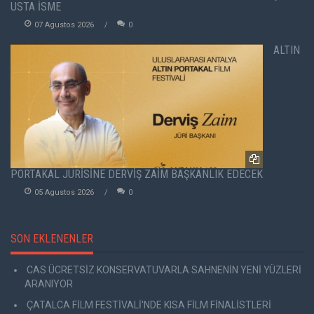
USTA İSME
07 Agustos 2026
0
ALTIN
PORTAKAL JÜRİSİNE DERVİŞ ZAİM BAŞKANLIK EDECEK
05 Agustos 2026
0
SON EKLENENLER
CAS ÜCRETSİZ KONSERVATUVARLA SAHNENİN YENİ YÜZLERİ
ARANIYOR
ÇATALCA FİLM FESTİVALİ'NDE KISA FİLM FİNALİSTLERİ