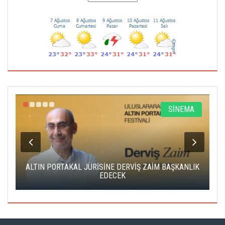
R
SİNEMA
ALTIN PORTAKAL JÜRİSİNE DERVİŞ ZAİM BAŞKANLIK
C
EDECEK