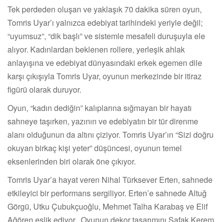
Tek perdeden oluşan ve yaklaşık 70 dakika süren oyun,
Tomris Uyar’ı yalnızca edebiyat tarihindeki yeriyle değil;
“uyumsuz”, “dik başlı” ve sistemle mesafeli duruşuyla ele
alıyor. Kadınlardan beklenen rollere, yerleşik ahlak
anlayışına ve edebiyat dünyasındaki erkek egemen dile
karşı çıkışıyla Tomris Uyar, oyunun merkezinde bir itiraz
figürü olarak duruyor.
Oyun, “kadın dediğin” kalıplarına sığmayan bir hayatı
sahneye taşırken, yazının ve edebiyatın bir tür direnme
alanı olduğunun da altını çiziyor. Tomris Uyar’ın “Sizi doğru
okuyan birkaç kişi yeter” düşüncesi, oyunun temel
eksenlerinden biri olarak öne çıkıyor.
Tomris Uyar’a hayat veren Nihal Türksever Erten, sahnede
etkileyici bir performans sergiliyor. Erten’e sahnede Altuğ
Görgü, Utku Çubukçuoğlu, Mehmet Talha Karabaş ve Elif
Ağören eşlik ediyor. Oyunun dekor tasarımını Şafak Kerem