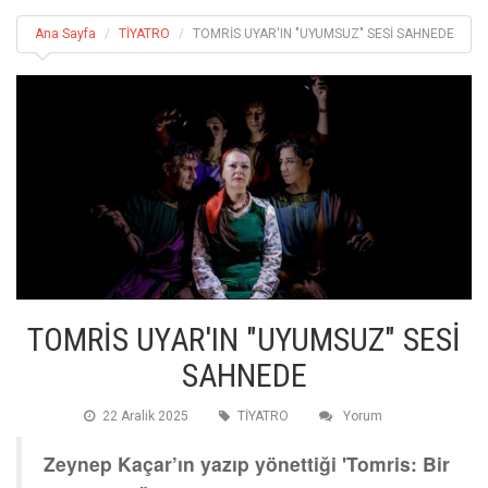
Ana Sayfa
TİYATRO
TOMRİS UYAR'IN "UYUMSUZ" SESİ SAHNEDE
TOMRİS UYAR'IN "UYUMSUZ" SESİ
SAHNEDE
22 Aralik 2025
TİYATRO
Yorum
Zeynep Kaçar’ın yazıp yönettiği 'Tomris: Bir