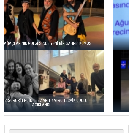
BBT’DE REKOR SEYİRCİ, YENİ REPERTUVAR
KISALAR, ÇAĞIN ÇELİŞKİLERİNİ SAHNEYE TAŞIYOR