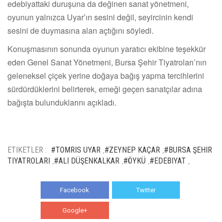
edebiyattaki duruşuna da değinen sanat yönetmeni,
oyunun yalnızca Uyar’ın sesini değil, seyircinin kendi
sesini de duymasına alan açtığını söyledi.
Konuşmasının sonunda oyunun yaratıcı ekibine teşekkür
eden Genel Sanat Yönetmeni, Bursa Şehir Tiyatroları’nın
geleneksel çiçek yerine doğaya bağış yapma tercihlerini
sürdürdüklerini belirterek, emeği geçen sanatçılar adına
bağışta bulunduklarını açıkladı.
ETIKETLER :
#TOMRIS UYAR
#ZEYNEP KAÇAR
#BURSA ŞEHIR
,
,
TIYATROLARI
#ALI DÜŞENKALKAR
#ÖYKÜ
#EDEBIYAT
,
,
,
,
Facebook
Twitter
Google+
WhatsApp