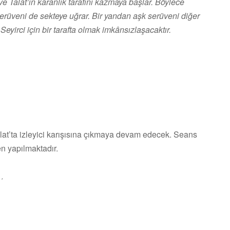
 Talat’ın karanlık tarafını kazmaya başlar. Böylece
 serüveni de sekteye uğrar. Bir yandan aşk serüveni diğer
eyirci için bir tarafta olmak imkânsızlaşacaktır.
at’ta izleyici karışısına çıkmaya devam edecek. Seans
den yapılmaktadır.
,