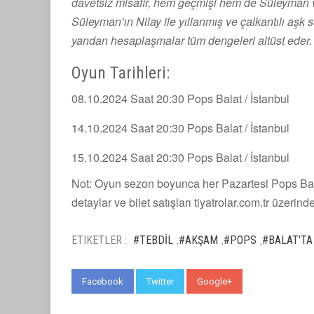
davetsiz misafir, hem geçmişi hem de Süleyman ve
Süleyman’ın Nilay ile yıllanmış ve çalkantılı aşk
yandan hesaplaşmalar tüm dengeleri altüst eder. S
Oyun Tarihleri:
08.10.2024 Saat 20:30 Pops Balat / İstanbul
14.10.2024 Saat 20:30 Pops Balat / İstanbul
15.10.2024 Saat 20:30 Pops Balat / İstanbul
Not: Oyun sezon boyunca her Pazartesi Pops Bal
detaylar ve bilet satışları tiyatrolar.com.tr üzerin
ETIKETLER :
#TEBDİL
#AKŞAM
#POPS
#BALAT'TA
,
,
,
Facebook
Twitter
Google+
WhatsApp