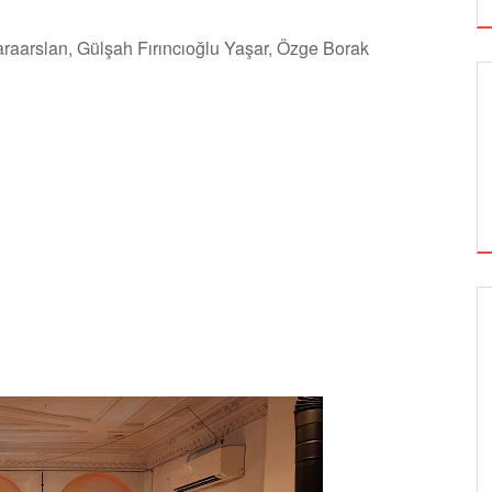
raarslan, Gülşah Fırıncıoğlu Yaşar, Özge Borak
SİNEMA
ALTIN KOZA'NIN ONUR ÖDÜLLERİ FERZAN
ÖZPETEK VE VAHİDE PERÇİN'İN