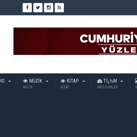
TRO
MÜZİK
KİTAP
TÏ¿½M
MÜZİK
KİTAP
KATEGORILER
V