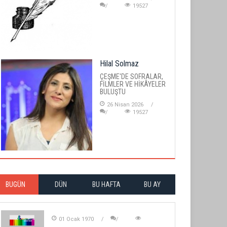
19527
Hilal Solmaz
ÇEŞME'DE SOFRALAR,
FİLMLER VE HİKÂYELER
BULUŞTU
26 Nisan 2026
19527
BUGÜN
DÜN
BU HAFTA
BU AY
01 Ocak 1970