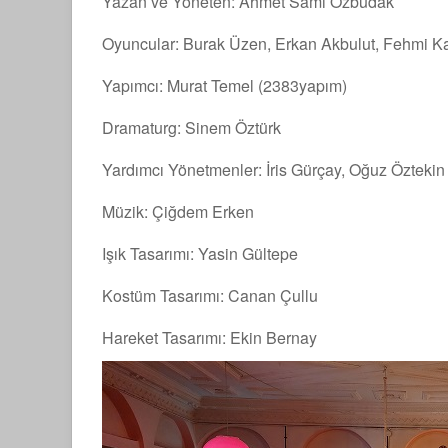
Yazan ve Yöneten: Ahmet Sami Özbudak
Oyuncular: Burak Üzen, Erkan Akbulut, Fehmi Ka
Yapımcı: Murat Temel (2383yapım)
Dramaturg: Sinem Öztürk
Yardımcı Yönetmenler: İris Gürçay, Oğuz Öztekin
Müzik: Çiğdem Erken
Işık Tasarımı: Yasin Gültepe
Kostüm Tasarımı: Canan Çullu
Hareket Tasarımı: Ekin Bernay