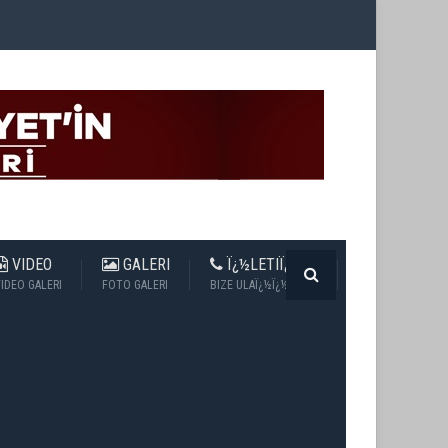
VIDEO
GALERI
Ï¿½LETIÏ¿½IM
IDEO GALERI
FOTO GALERI
BIZE ULAÏ¿½Ï¿½N