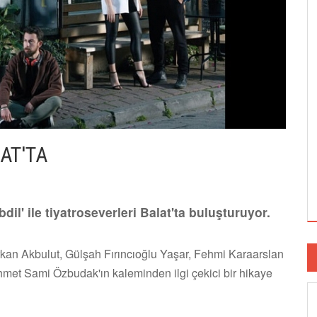
AT'TA
l' ile tiyatroseverleri Balat'ta buluşturuyor.
kan Akbulut, Gülşah Fırıncıoğlu Yaşar, Fehmi Karaarslan
hmet Sami Özbudak'ın kaleminden ilgi çekici bir hikaye