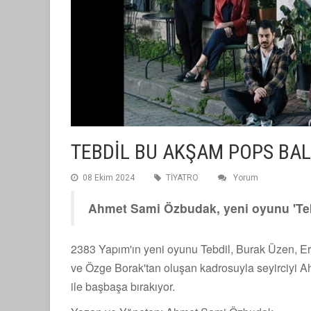
TEBDİL BU AKŞAM POPS BAL
08 Ekim 2024
TİYATRO
Yorum
Ahmet Sami Özbudak, yeni oyunu 'Tebdi
2383 Yapım'ın yeni oyunu Tebdil, Burak Üzen, Er
ve Özge Borak'tan oluşan kadrosuyla seyirciyi A
ile başbaşa bırakıyor.