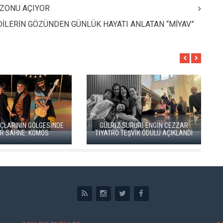
EZONU AÇIYOR
DİLERİN GÖZÜNDEN GÜNLÜK HAYATI ANLATAN “MİYAV”
BERGAMA BİR KEZ DAHA
BBT’DE REKOR SEYİRCİ, YENİ
TİYATRONUN SAHNESİ OLUYOR
REPERTUVAR