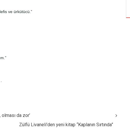
ÖZPETEK VE VAHİDE PERÇİN'İN
efis ve ürkütücü.”
ım.”
,
, olması da zor’
Zülfü Livaneli’den yeni kitap “Kaplanın Sırtında”