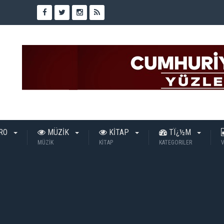
TRO
MÜZİK
KİTAP
TÏ¿½M
MÜZİK
KİTAP
KATEGORILER
V