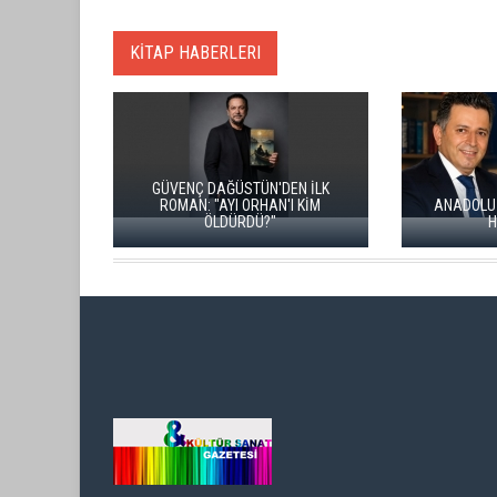
KİTAP HABERLERI
GÜVENÇ DAĞÜSTÜN'DEN İLK
ROMAN: "AYI ORHAN'I KİM
ANADOLU BÜYÜK BIR INSANLIK
ÖLDÜRDÜ?"
HAFIZASIDIR