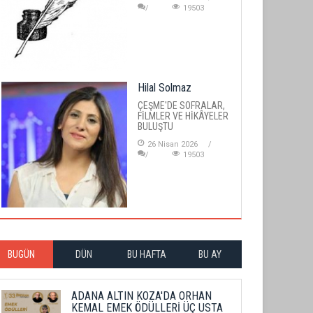
19503
Hilal Solmaz
ÇEŞME'DE SOFRALAR,
FİLMLER VE HİKÂYELER
BULUŞTU
26 Nisan 2026
19503
BUGÜN
DÜN
BU HAFTA
BU AY
ADANA ALTIN KOZA'DA ORHAN
KEMAL EMEK ÖDÜLLERİ ÜÇ USTA