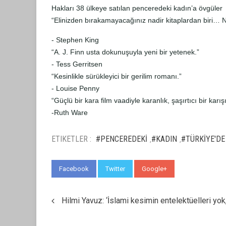
Hakları 38 ülkeye satılan penceredeki kadın’a övgüler
“Elinizden bırakamayacağınız nadir kitaplardan biri… N
- Stephen King
“A. J. Finn usta dokunuşuyla yeni bir yetenek.”
- Tess Gerritsen
“Kesinlikle sürükleyici bir gerilim romanı.”
- Louise Penny
“Güçlü bir kara film vaadiyle karanlık, şaşırtıcı bir karış
-Ruth Ware
ETIKETLER :
#PENCEREDEKİ
#KADIN
#TÜRKİYE'DE
,
,
Facebook
Twitter
Google+
WhatsApp
Hilmi Yavuz: ‘İslami kesimin entelektüelleri yok