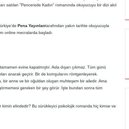
ları satılan "Pencerede Kadın" romanında okuyucuyu bir dizi akıl
Türkiye’de
Pena Yayınları
tarafından yakın tarihte okuyucuyla
tüm online mecralarda başladı.
 tamamen evine kapatmıştır. Asla dışarı çıkmaz. Tüm günü
nları anarak geçirir. Bir de komşularını röntgenleyerek.
aba, bir anne ve bir oğuldan oluşan muhteşem bir ailedir. Ama
 görmemesi gereken bir şey görür. İşte bundan sonra tüm
SİNEMA
 kimin elindedir? Bu sürükleyici psikolojik romanda hiç kimse ve
ALTIN KOZA'NIN ONUR ÖDÜLLERİ FERZAN