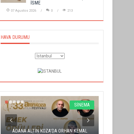
İSME
07 Agustos 2026
0
213
HAVA DURUMU
SİNEMA
ADANA ALTIN KOZA'DA ORHAN KEMAL
ALTIN PORTA