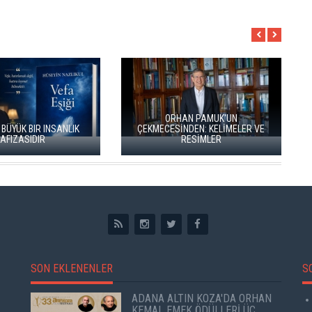
ORHAN PAMUK'UN
ÇEKMECESİNDEN: KELİMELER VE
RESİMLER
İKİ KİTAP VE BİTMEYE
SON EKLENENLER
S
ADANA ALTIN KOZA'DA ORHAN
KEMAL EMEK ÖDÜLLERİ ÜÇ