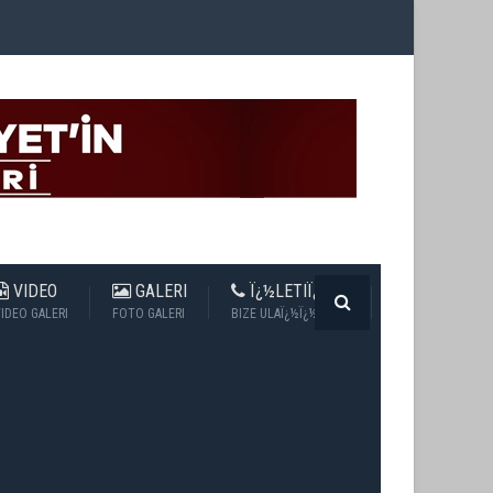
VIDEO
GALERI
Ï¿½LETIÏ¿½IM
IDEO GALERI
FOTO GALERI
BIZE ULAÏ¿½Ï¿½N