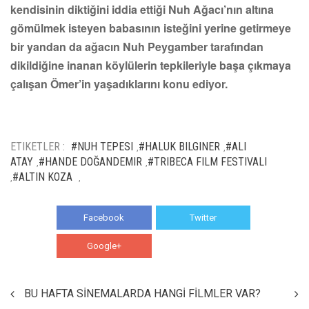
kendisinin diktiğini iddia ettiği Nuh Ağacı’nın altına
gömülmek isteyen babasının isteğini yerine getirmeye
bir yandan da ağacın Nuh Peygamber tarafından
dikildiğine inanan köylülerin tepkileriyle başa çıkmaya
çalışan Ömer’in yaşadıklarını konu ediyor.
ETIKETLER :
#NUH TEPESI
#HALUK BILGINER
#ALI
,
,
ATAY
#HANDE DOĞANDEMIR
#TRIBECA FILM FESTIVALI
,
,
#ALTIN KOZA
,
,
Facebook
Twitter
Google+
WhatsApp
BU HAFTA SİNEMALARDA HANGİ FİLMLER VAR?