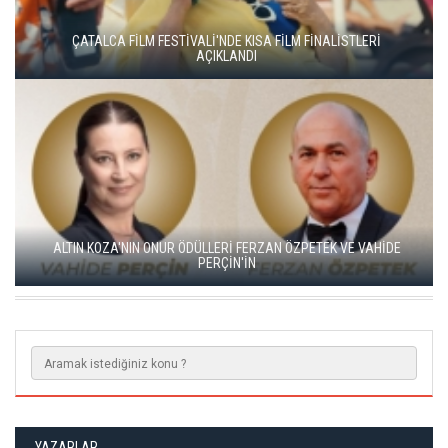
YEŞİM USTAOĞLU'NUN "ARTAKALAN"I SAN SEBASTIÁN'DA
DÜNYA PRÖMİYERİNİ YAPACAK
GO TÜRKİYE MİNİ DİZİLERİNİN YENİ ROTASI DOĞU KARADENİZ
OLDU
YAZARLAR