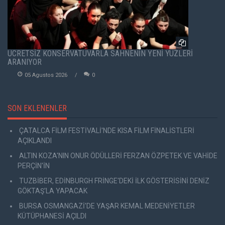
ÜCRETSİZ KONSERVATUVARLA SAHNENİN YENİ YÜZLERİ
ARANIYOR
05 Agustos 2026
0
SON EKLENENLER
ÇATALCA FİLM FESTİVALİ'NDE KISA FİLM FİNALİSTLERİ
AÇIKLANDI
ALTIN KOZA'NIN ONUR ÖDÜLLERİ FERZAN ÖZPETEK VE VAHİDE
PERÇİN'İN
TUZBİBER, EDİNBURGH FRİNGE'DEKİ İLK GÖSTERİSİNİ DENİZ
GÖKTAŞ'LA YAPACAK
BURSA OSMANGAZİ'DE YAŞAR KEMAL MEDENİYETLER
KÜTÜPHANESİ AÇILDI