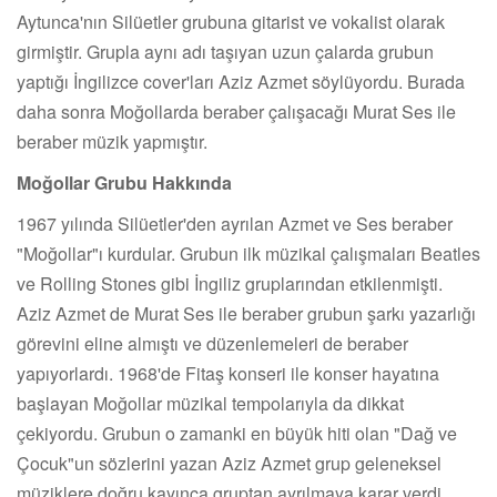
Aytunca'nın Silüetler grubuna gitarist ve vokalist olarak
girmiştir. Grupla aynı adı taşıyan uzun çalarda grubun
yaptığı İngilizce cover'ları Aziz Azmet söylüyordu. Burada
daha sonra Moğollarda beraber çalışacağı Murat Ses ile
beraber müzik yapmıştır.
Moğollar Grubu Hakkında
1967 yılında Silüetler'den ayrılan Azmet ve Ses beraber
"Moğollar"ı kurdular. Grubun ilk müzikal çalışmaları Beatles
ve Rolling Stones gibi İngiliz gruplarından etkilenmişti.
Aziz Azmet de Murat Ses ile beraber grubun şarkı yazarlığı
görevini eline almıştı ve düzenlemeleri de beraber
yapıyorlardı. 1968'de Fitaş konseri ile konser hayatına
başlayan Moğollar müzikal tempolarıyla da dikkat
çekiyordu. Grubun o zamanki en büyük hiti olan "Dağ ve
Çocuk"un sözlerini yazan Aziz Azmet grup geleneksel
müziklere doğru kayınca gruptan ayrılmaya karar verdi.