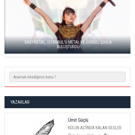
SOUND OF EUROPE BEŞİNCİ YILINDA İSTANBUL, ANKARA VE
İZMİR'DE
YAZARLAR
Ümit Güçlü
KÜLÜN ALTINDA KALAN SESLER