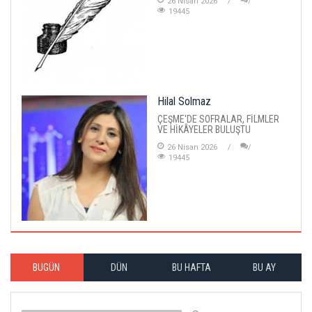
26 Nisan 2026
19445
Hilal Solmaz
ÇEŞME'DE SOFRALAR, FİLMLER
VE HİKÂYELER BULUŞTU
26 Nisan 2026
19445
BUGÜN
DÜN
BU HAFTA
BU AY