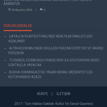
ARANIYOR
05 Agustos 2026
0
SON EKLENENLER
ÇATALCA FİLM FESTİVALİ'NDE KISA FİLM FİNALİSTLERİ
AÇIKLANDI
ALTIN KOZA'NIN ONUR ÖDÜLLERİ FERZAN ÖZPETEK VE VAHİDE
PERÇİN'İN
TUZBİBER, EDİNBURGH FRİNGE'DEKİ İLK GÖSTERİSİNİ DENİZ
GÖKTAŞ'LA YAPACAK
BURSA OSMANGAZİ'DE YAŞAR KEMAL MEDENİYETLER
KÜTÜPHANESİ AÇILDI
KÜNYE
İLETİŞİM
2017 - Tüm Hakları Saklıdır. Kültür Ve Sanat Gazetesi