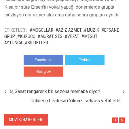
Kısa bir süre Ersen'in vokal yaptığı dönemlerde grupta
müzisyen olarak yer aldı ama daha sonra gruptan ayrıldı.
ETIKETLER :
#MOĞOLLAR
#AZIZ AZMET
#MÜZIK
#EFSANE
,
,
,
GRUP
#KURUCU
#MURAT SES
#VEFAT
#MESUT
,
,
,
,
AYTUNCA
#SILÜETLER
,
,
Facebook
Twitter
Google+
WhatsApp
İş Sanat rengarenk bir sezona merhaba diyor!
Ünlülerin bestekarı Yılmaz Tatlıses vefat etti!
MÜZİK HABERLERI