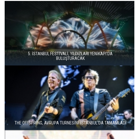
İSTANBUL MÜZİK FESTİVALİ'NDE TURGAY ERDENER'DEN
"KÖROĞLU" ÇAĞRISI
MODERN METALİN ÖNCÜSÜ TRİVİUM İSTANBUL'A GELİYOR