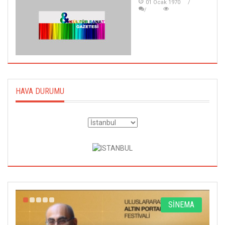
01 Ocak 1970
HAVA DURUMU
R
SİNEMA