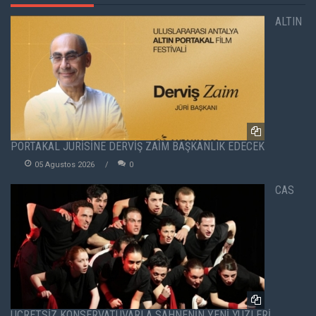
ALTIN
PORTAKAL JÜRİSİNE DERVİŞ ZAİM BAŞKANLIK EDECEK
05 Agustos 2026
0
CAS
ÜCRETSİZ KONSERVATUVARLA SAHNENİN YENİ YÜZLERİ