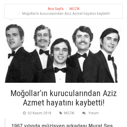
Ana Sayfa
MÜZİK
Moğollar’ın kurucularından Aziz Azmet hayatını kaybetti!
Moğollar’ın kurucularından Aziz
Azmet hayatını kaybetti!
02 Kasim 2018
MÜZİK
Yorum
1967 yılında müzisyen arkadaşı Murat Ses