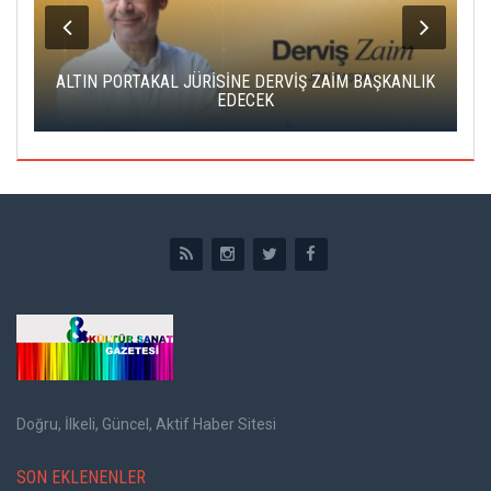
ALTIN PORTAKAL JÜRİSİNE DERVİŞ ZAİM BAŞKANLIK
C
EDECEK
Doğru, İlkeli, Güncel, Aktif Haber Sitesi
SON EKLENENLER