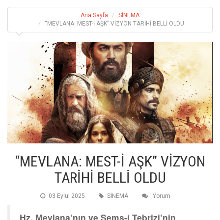
Ana Sayfa
SİNEMA
“MEVLANA: MEST-İ AŞK” VİZYON TARİHİ BELLİ OLDU
“MEVLANA: MEST-İ AŞK” VİZYON
TARİHİ BELLİ OLDU
03 Eylul 2025
SİNEMA
Yorum
Hz. Mevlana’nın ve Şems-i Tebrizi’nin