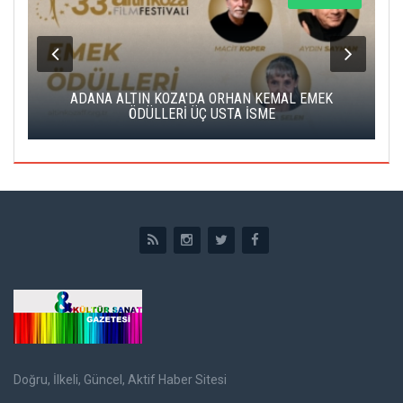
K
ADANA ALTIN KOZA'DA ORHAN KEMAL EMEK
A
ÖDÜLLERİ ÜÇ USTA İSME
Doğru, İlkeli, Güncel, Aktif Haber Sitesi