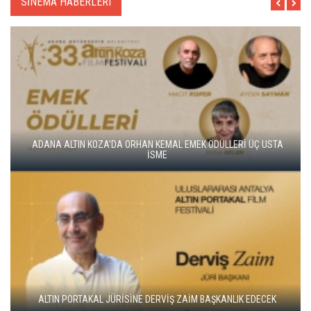
SİNEMA HABERLERI
ALTIN KOZA'NIN ONUR ÖDÜLLERİ FERZAN ÖZPETEK VE VAHİDE
PERÇİN'İN
ADANA ALTIN KOZA'DA JÜRİ BAŞKANI ZUHAL OLCAY