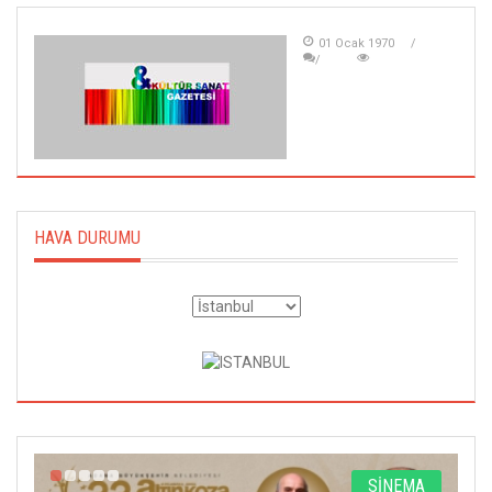
01 Ocak 1970
HAVA DURUMU
A
SİNEMA