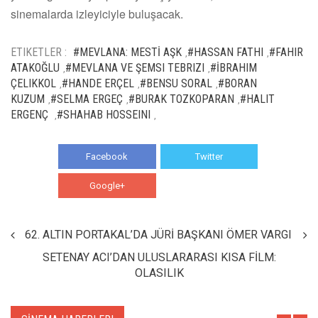
sinemalarda izleyiciyle buluşacak.
ETIKETLER :
#MEVLANA: MESTİ AŞK
#HASSAN FATHI
#FAHIR
,
,
ATAKOĞLU
#MEVLANA VE ŞEMSI TEBRIZI
#İBRAHIM
,
,
ÇELIKKOL
#HANDE ERÇEL
#BENSU SORAL
#BORAN
,
,
,
KUZUM
#SELMA ERGEÇ
#BURAK TOZKOPARAN
#HALIT
,
,
,
ERGENÇ
#SHAHAB HOSSEINI
,
,
Facebook
Twitter
Google+
WhatsApp
62. ALTIN PORTAKAL’DA JÜRİ BAŞKANI ÖMER VARGI
SETENAY ACI’DAN ULUSLARARASI KISA FİLM:
OLASILIK