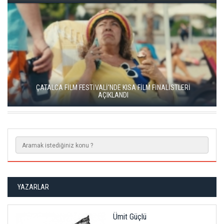
YEŞİM USTAOĞLU'NUN "ARTAKALAN"I SAN SEBASTIÁN'DA
DÜNYA PRÖMİYERİNİ YAPACAK
YAZARLAR
Ümit Güçlü