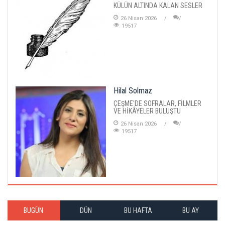
KÜLÜN ALTINDA KALAN SESLER
26 Nisan 2026
19517
Hilal Solmaz
ÇEŞME'DE SOFRALAR, FİLMLER
VE HİKÂYELER BULUŞTU
26 Nisan 2026
19517
BUGÜN
DÜN
BU HAFTA
BU AY