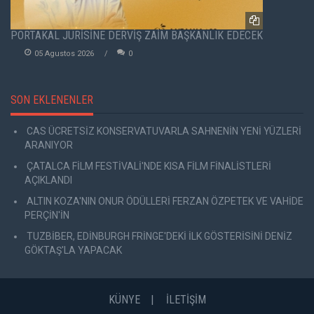
PORTAKAL JÜRİSİNE DERVİŞ ZAİM BAŞKANLIK EDECEK
05 Agustos 2026
0
SON EKLENENLER
CAS ÜCRETSİZ KONSERVATUVARLA SAHNENİN YENİ YÜZLERİ
ARANIYOR
ÇATALCA FİLM FESTİVALİ'NDE KISA FİLM FİNALİSTLERİ
AÇIKLANDI
ALTIN KOZA'NIN ONUR ÖDÜLLERİ FERZAN ÖZPETEK VE VAHİDE
PERÇİN'İN
TUZBİBER, EDİNBURGH FRİNGE'DEKİ İLK GÖSTERİSİNİ DENİZ
GÖKTAŞ'LA YAPACAK
KÜNYE
İLETİŞİM