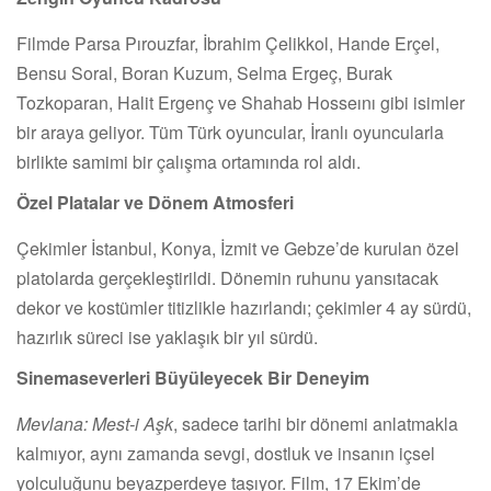
Filmde Parsa Pırouzfar, İbrahim Çelikkol, Hande Erçel,
Bensu Soral, Boran Kuzum, Selma Ergeç, Burak
Tozkoparan, Halit Ergenç ve Shahab Hosseını gibi isimler
bir araya geliyor. Tüm Türk oyuncular, İranlı oyuncularla
birlikte samimi bir çalışma ortamında rol aldı.
Özel Platalar ve Dönem Atmosferi
Çekimler İstanbul, Konya, İzmit ve Gebze’de kurulan özel
platolarda gerçekleştirildi. Dönemin ruhunu yansıtacak
dekor ve kostümler titizlikle hazırlandı; çekimler 4 ay sürdü,
hazırlık süreci ise yaklaşık bir yıl sürdü.
Sinemaseverleri Büyüleyecek Bir Deneyim
Mevlana: Mest-i Aşk
, sadece tarihi bir dönemi anlatmakla
kalmıyor, aynı zamanda sevgi, dostluk ve insanın içsel
yolculuğunu beyazperdeye taşıyor. Film, 17 Ekim’de