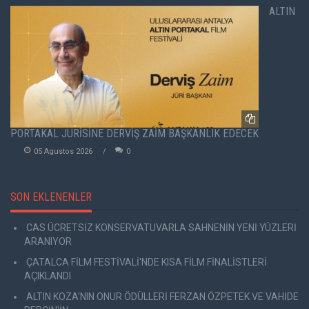
ALTIN
PORTAKAL JÜRİSİNE DERVİŞ ZAİM BAŞKANLIK EDECEK
05 Agustos 2026
0
SON EKLENENLER
CAS ÜCRETSİZ KONSERVATUVARLA SAHNENİN YENİ YÜZLERİ
ARANIYOR
ÇATALCA FİLM FESTİVALİ'NDE KISA FİLM FİNALİSTLERİ
AÇIKLANDI
ALTIN KOZA'NIN ONUR ÖDÜLLERİ FERZAN ÖZPETEK VE VAHİDE