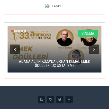
A
SİNEMA
K
ADANA ALTIN KOZA'DA ORHAN KEMAL EMEK
A
ÖDÜLLERİ ÜÇ USTA İSME