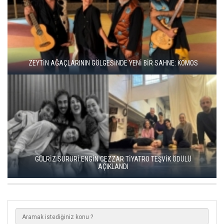
BBT’DE REKOR SEYİRCİ, YENİ REPERTUVAR
KISALAR, ÇAĞIN ÇELİŞKİLERİNİ SAHNEYE TAŞIYOR