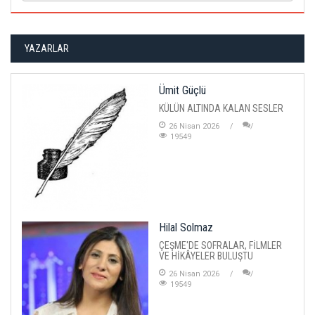
YAZARLAR
Ümit Güçlü
KÜLÜN ALTINDA KALAN SESLER
26 Nisan 2026
19549
Hilal Solmaz
ÇEŞME'DE SOFRALAR, FİLMLER
VE HİKÂYELER BULUŞTU
26 Nisan 2026
19549