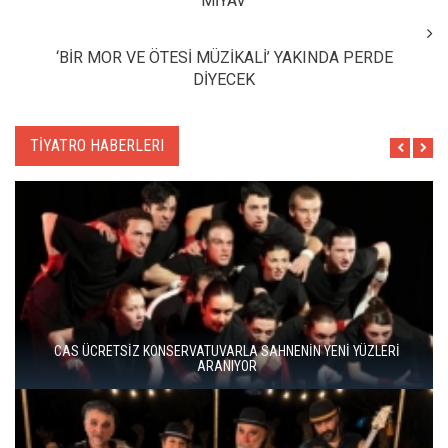
“MİYAV”
‘BİR MOR VE ÖTESİ MÜZİKALİ’ YAKINDA PERDE
DİYECEK
TİYATRO HABERLERI
BERGAMA BİR KEZ DAHA TİYATRONUN SAHNESİ OLUYOR