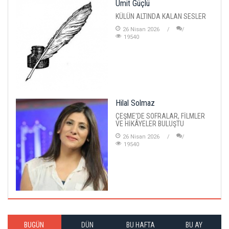
Ümit Güçlü
KÜLÜN ALTINDA KALAN SESLER
26 Nisan 2026
19540
Hilal Solmaz
ÇEŞME'DE SOFRALAR, FİLMLER
VE HİKÂYELER BULUŞTU
26 Nisan 2026
19540
BUGÜN
DÜN
BU HAFTA
BU AY