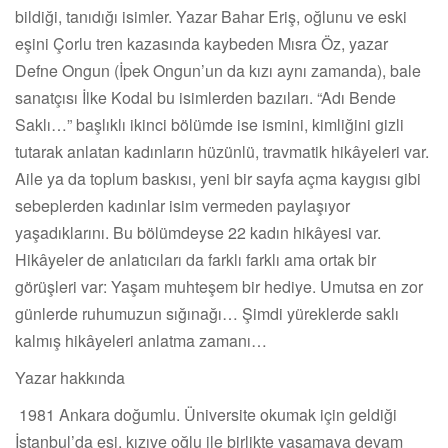
bildiği, tanıdığı isimler. Yazar Bahar Eriş, oğlunu ve eski
eşini Çorlu tren kazasında kaybeden Mısra Öz, yazar
Defne Ongun (İpek Ongun’un da kızı aynı zamanda), bale
sanatçısı İlke Kodal bu isimlerden bazıları. “Adı Bende
Saklı…” başlıklı ikinci bölümde ise ismini, kimliğini gizli
tutarak anlatan kadınların hüzünlü, travmatik hikâyeleri var.
Aile ya da toplum baskısı, yeni bir sayfa açma kaygısı gibi
sebeplerden kadınlar isim vermeden paylaşıyor
yaşadıklarını. Bu bölümdeyse 22 kadın hikâyesi var.
Hikâyeler de anlatıcıları da farklı farklı ama ortak bir
görüşleri var: Yaşam muhteşem bir hediye. Umutsa en zor
günlerde ruhumuzun sığınağı… Şimdi yüreklerde saklı
kalmış hikâyeleri anlatma zamanı…
Yazar hakkında
1981 Ankara doğumlu. Üniversite okumak için geldiği
İstanbul’da eşi, kızıve oğlu ile birlikte yaşamaya devam