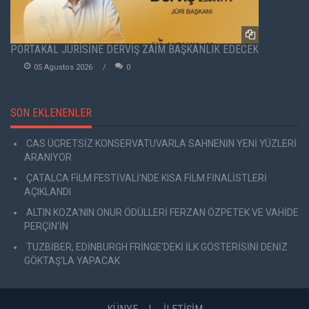
PORTAKAL JÜRİSİNE DERVİŞ ZAİM BAŞKANLIK EDECEK
05 Agustos 2026
0
SON EKLENENLER
CAS ÜCRETSİZ KONSERVATUVARLA SAHNENİN YENİ YÜZLERİ
ARANIYOR
ÇATALCA FİLM FESTİVALİ'NDE KISA FİLM FİNALİSTLERİ
AÇIKLANDI
ALTIN KOZA'NIN ONUR ÖDÜLLERİ FERZAN ÖZPETEK VE VAHİDE
PERÇİN'İN
TUZBİBER, EDİNBURGH FRİNGE'DEKİ İLK GÖSTERİSİNİ DENİZ
GÖKTAŞ'LA YAPACAK