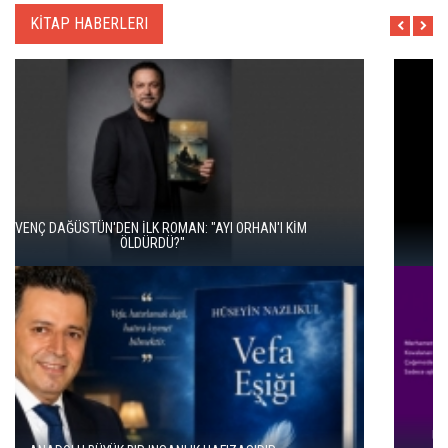
KİTAP HABERLERI
İKİ KİTAP VE BİTMEYEN BİR ENERJİ
ÜNAL ERSÖZLÜ’NÜN YENİ ŞİİR KİTABI “BÖĞÜRTLEN ÖPÜCÜĞÜ”