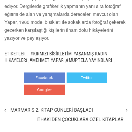
ediyor. Dergilerde grafikerlik yapmanın yanı sıra fotoğraf
eğitimi de alan ve yarışmalarda dereceleri mevcut olan
Yapar, 1960 model bisikleti ile sokaklarda fotoğraf çekerek
gezerken karşılaştığı kişilerin ilham dolu hikâyelerini
yazıyor ve paylaşıyor.
ETIKETLER :
#KIRMIZI BİSİKLETİM: YAŞANMIŞ KADIN
HİKAYELERİ
#MEHMET YAPAR
#MÜPTELA YAYINBLARI
,
,
,
Facebook
Twitter
Google+
WhatsApp
MARMARİS 2. KİTAP GÜNLERİ BAŞLADI
İTHAKİ’DEN ÇOCUKLARA ÖZEL KİTAPLAR