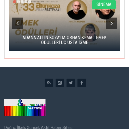
A
SİNEMA
K
ADANA ALTIN KOZA'DA ORHAN KEMAL EMEK
A
ÖDÜLLERİ ÜÇ USTA İSME
Doğru, İlkeli, Güncel, Aktif Haber Sitesi