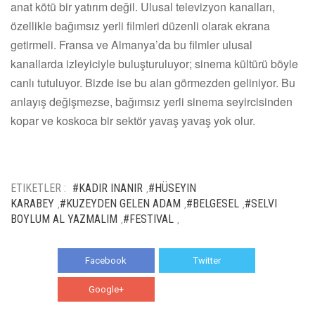
anat kötü bir yatırım değil. Ulusal televizyon kanalları,
özellikle bağımsız yerli filmleri düzenli olarak ekrana
getirmeli. Fransa ve Almanya’da bu filmler ulusal
kanallarda izleyiciyle buluşturuluyor; sinema kültürü böyle
canlı tutuluyor. Bizde ise bu alan görmezden geliniyor. Bu
anlayış değişmezse, bağımsız yerli sinema seyircisinden
kopar ve koskoca bir sektör yavaş yavaş yok olur.
ETIKETLER :
#KADIR INANIR
#HÜSEYIN
,
KARABEY
#KUZEYDEN GELEN ADAM
#BELGESEL
#SELVI
,
,
,
BOYLUM AL YAZMALIM
#FESTIVAL
,
,
Facebook
Twitter
Google+
WhatsApp