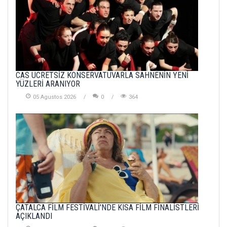
CAS ÜCRETSİZ KONSERVATUVARLA SAHNENİN YENİ
YÜZLERİ ARANIYOR
05 Agustos 2026
0
364
ÇATALCA FİLM FESTİVALİ'NDE KISA FİLM FİNALİSTLERİ
AÇIKLANDI