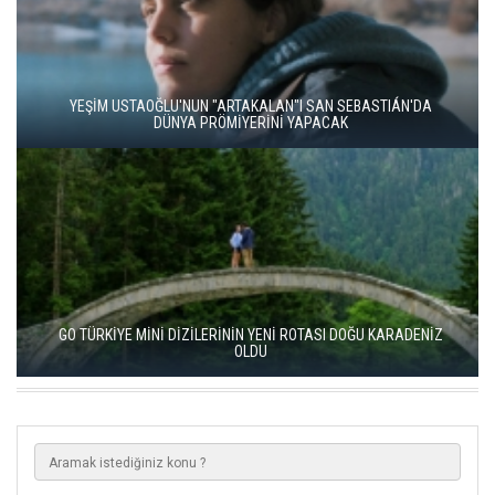
YEŞİM USTAOĞLU'NUN "ARTAKALAN"I SAN SEBASTIÁN'DA
DÜNYA PRÖMİYERİNİ YAPACAK
GO TÜRKİYE MİNİ DİZİLERİNİN YENİ ROTASI DOĞU KARADENİZ
OLDU