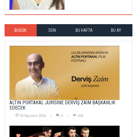
BUGÜN
DÜN
BU HAFTA
BU AY
ALTIN PORTAKAL JÜRİSİNE DERVİŞ ZAİM BAŞKANLIK
EDECEK
05 Agustos 2026
0
434