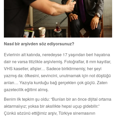
Nasıl bir arşivden söz ediyorsunuz?
Evlerinin alt katında, neredeyse 17 yaşından beri hayatına
dair ne varsa titizlikle arşivlemiş. Fotoğraflar, 8 mm kayıtlar,
VHS kasetler, afişler… Sadece biriktirmemiş; her şeyi
yazmış da: öfkesini, sevincini, unutmamak için not düştüğü
anları… Yazıyla kurduğu bağ gerçekten çok güçlü. Zaten
gazetecilik eğitimi almış.
Benim ilk tepkim şu oldu: “Bunları bir an önce dijital ortama
aktarmalıyız; yoksa bir aksilikte hepsi uçup gidebilir.”
Çünkü sözünü ettiğimiz arşiv, Türkiye sinemasının