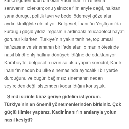
kalıcı figürlerinden biri olan Kadir İnanır’ın sinema
serüvenini izlerken; onu yalnızca filmleriyle değil, halktan
yana duruşu, politik tavrı ve bedel ödemeyi göze alan
aydın kimliğiyle ele alıyor. Belgesel, İnanır’ın Yeşilçam’da
kurduğu güçlü yıldız imgesinin ardındaki mücadeleci hayatı
görünür kılarken, Türkiye’nin yakın tarihine, toplumsal
hafızasına ve sinemanın bir ifade alanı olmanın ötesinde
nasıl bir direniş hattına dönüşebildiğine de odaklanıyor.
Karabey’le, belgeselin uzun soluklu yapım sürecini, Kadir
İnanır’ın neden bu ülke sinemasında ayrıcalıklı bir yerde
durduğunu ve bugün bağımsız sinemanın neden
seyirciden değil sistemden koparıldığını konuştuk.
Şimdi sizinle biraz geriye gidelim istiyorum.
Türkiye’nin en önemli yönetmenlerinden birisiniz. Çok
güçlü filmler yaptınız. Kadir İnanır’ın anılarıyla yolun
nasıl kesişti?