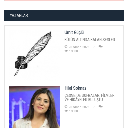
YAZARLAR
Ümit Güçlü
KÜLÜN ALTINDA KALAN SESLER
26 Nisan 2026
19388
Hilal Solmaz
ÇEŞME'DE SOFRALAR, FİLMLER
VE HİKÂYELER BULUŞTU
26 Nisan 2026
19388