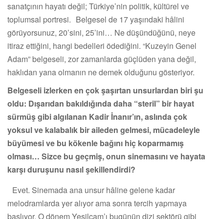
sanatçının hayatı değil; Türkiye’nin politik, kültürel ve
toplumsal portresi. Belgesel de 17 yaşındaki hâlini
görüyorsunuz, 20’sini, 25’ini… Ne düşündüğünü, neye
itiraz ettiğini, hangi bedelleri ödediğini. “Kuzeyin Genel
Adam” belgeseli, zor zamanlarda güçlüden yana değil,
haklıdan yana olmanın ne demek olduğunu gösteriyor.
Belgeseli izlerken en çok şaşırtan unsurlardan biri şu
oldu: Dışarıdan bakıldığında daha “steril” bir hayat
sürmüş gibi algılanan Kadir İnanır’ın, aslında çok
yoksul ve kalabalık bir aileden gelmesi, mücadeleyle
büyümesi ve bu kökenle bağını hiç koparmamış
olması… Sizce bu geçmiş, onun sinemasını ve hayata
karşı duruşunu nasıl şekillendirdi?
Evet. Sinemada ana unsur hâline gelene kadar
melodramlarda yer alıyor ama sonra tercih yapmaya
başlıyor. O dönem Yeşilçam’ı bugünün dizi sektörü gibi