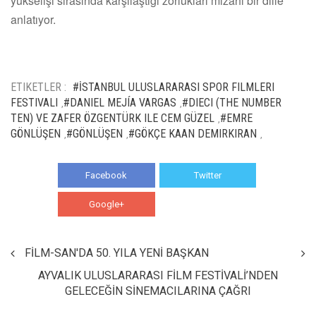
yükselişi sırasında karşılaştığı zorlukları mizahi bir dille
anlatıyor.
ETIKETLER :
#İSTANBUL ULUSLARARASI SPOR FILMLERI
FESTIVALI
#DANIEL MEJÍA VARGAS
#DIECI (THE NUMBER
,
,
TEN) VE ZAFER ÖZGENTÜRK ILE CEM GÜZEL
#EMRE
,
GÖNLÜŞEN
#GÖNLÜŞEN
#GÖKÇE KAAN DEMIRKIRAN
,
,
,
Facebook
Twitter
Google+
WhatsApp
FİLM-SAN'DA 50. YILA YENİ BAŞKAN
AYVALIK ULUSLARARASI FİLM FESTİVALİ’NDEN
GELECEĞİN SİNEMACILARINA ÇAĞRI