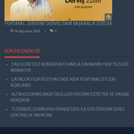
PORTAKAL JÜRİSİNE DERVİŞ ZAİM BAŞKANLIK EDECEK
05 Agustos 2026
0
SON EKLENENLER
CAS ÜCRETSİZ KONSERVATUVARLA SAHNENİN YENİ YÜZLERİ
ARANIYOR
ÇATALCA FİLM FESTİVALİ'NDE KISA FİLM FİNALİSTLERİ
AÇIKLANDI
ALTIN KOZA'NIN ONUR ÖDÜLLERİ FERZAN ÖZPETEK VE VAHİDE
PERÇİN'İN
TUZBİBER, EDİNBURGH FRİNGE'DEKİ İLK GÖSTERİSİNİ DENİZ
GÖKTAŞ'LA YAPACAK