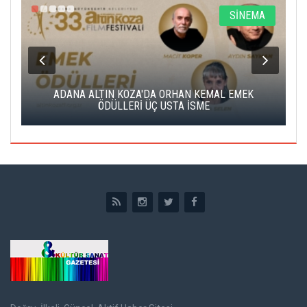
A
SİNEMA
K
ADANA ALTIN KOZA'DA ORHAN KEMAL EMEK
A
ÖDÜLLERİ ÜÇ USTA İSME