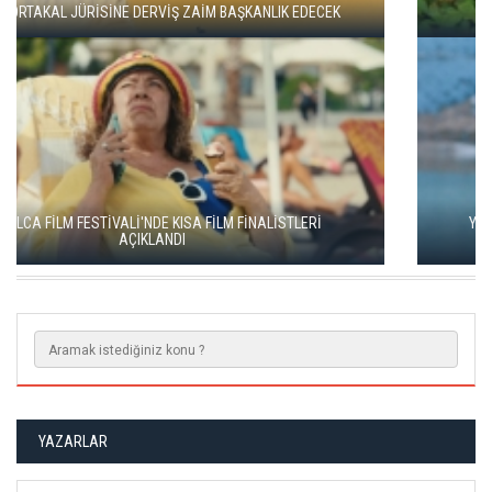
ADANA ALTIN KOZA'DA JÜRİ BAŞKANI ZUHAL OLCAY
YEŞİM USTAOĞLU'NUN "ARTAKALAN"I SAN SEBASTIÁN'DA
DÜNYA PRÖMİYERİNİ YAPACAK
YAZARLAR