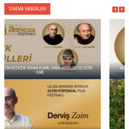
SİNEMA HABERLERI
ALTIN KOZA'NIN ONUR ÖDÜLLERİ FERZAN ÖZPETEK VE VAHİDE
PERÇİN'İN