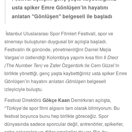
usta spiker Emre Gönlüşen’in hayatını
anlatan "Gönlüşen" belgeseli ile başladı
İstanbul Uluslararası Spor Filmleri Festivali, spor ve
sinemayı buluşturan duygusal bir açılışla başladı.
Festivalin ilk gününde, yönetmenliğini Daniel Mejía
Vargas’ın üstlendiği Kolombiya yapımı kısa film
Il Dieci
(The Number Ten)
ve Zafer Özgentürk ile Cem Güzel’in
birlikte yönettiği, genç yaşta kaybettiğimiz usta spiker Emre
Gönlüşen’in hayatını anlatan
Gönlüşen
belgeseli
izleyiciyle buluştu.
Festival Direktörü
Gökçe Kaan
Demirkıran açılışta,
"Türkiye’de spor filmi algısını tam olarak bilmiyorum. Bu
festival boyunca bunu hep birlikte göreceğiz. Spor
dünyasında sadece sporcular değil, antrenörler, spikerler,
saha çalışanları ve diğer emekçiler de var. Biz, bu