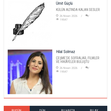
Ümit Güçlü
KÜLÜN ALTINDA KALAN SESLER
26 Nisan 2026
19547
Hilal Solmaz
ÇEŞME'DE SOFRALAR, FİLMLER
VE HİKÂYELER BULUŞTU
26 Nisan 2026
19547
BUGÜN
DÜN
BU HAFTA
BU AY