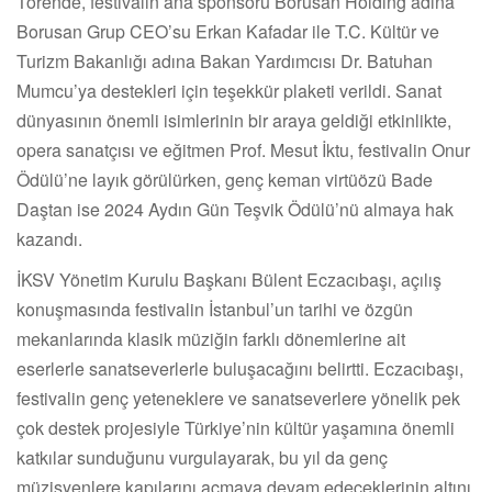
Törende, festivalin ana sponsoru Borusan Holding adına
Borusan Grup CEO’su Erkan Kafadar ile T.C. Kültür ve
Turizm Bakanlığı adına Bakan Yardımcısı Dr. Batuhan
Mumcu’ya destekleri için teşekkür plaketi verildi. Sanat
dünyasının önemli isimlerinin bir araya geldiği etkinlikte,
opera sanatçısı ve eğitmen Prof. Mesut İktu, festivalin Onur
Ödülü’ne layık görülürken, genç keman virtüözü Bade
Daştan ise 2024 Aydın Gün Teşvik Ödülü’nü almaya hak
kazandı.
İKSV Yönetim Kurulu Başkanı Bülent Eczacıbaşı, açılış
konuşmasında festivalin İstanbul’un tarihi ve özgün
mekanlarında klasik müziğin farklı dönemlerine ait
eserlerle sanatseverlerle buluşacağını belirtti. Eczacıbaşı,
festivalin genç yeteneklere ve sanatseverlere yönelik pek
çok destek projesiyle Türkiye’nin kültür yaşamına önemli
katkılar sunduğunu vurgulayarak, bu yıl da genç
müzisyenlere kapılarını açmaya devam edeceklerinin altını