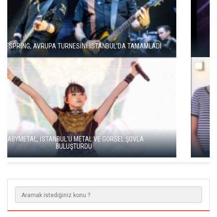
MODERN METALİN ÖNCÜSÜ TRİVİUM İSTANBUL'A GELİYOR
SOUND OF EUROPE BEŞİNCİ YILINDA İSTANBUL, ANKARA VE
İZMİR'DE