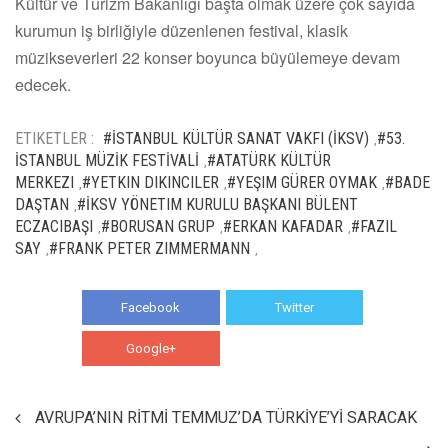
Kültür ve Turizm Bakanlığı başta olmak üzere çok sayıda
kurumun iş birliğiyle düzenlenen festival, klasik
müzikseverleri 22 konser boyunca büyülemeye devam
edecek.
ETIKETLER :
#İSTANBUL KÜLTÜR SANAT VAKFI (İKSV)
#53.
,
İSTANBUL MÜZİK FESTİVALİ
#ATATÜRK KÜLTÜR
,
MERKEZI
#YETKIN DIKINCILER
#YEŞIM GÜRER OYMAK
#BADE
,
,
,
DAŞTAN
#İKSV YÖNETIM KURULU BAŞKANI BÜLENT
,
ECZACIBAŞI
#BORUSAN GRUP
#ERKAN KAFADAR
#FAZIL
,
,
,
SAY
#FRANK PETER ZIMMERMANN
,
,
Facebook
Twitter
Google+
WhatsApp
AVRUPA’NIN RİTMİ TEMMUZ’DA TÜRKİYE’Yİ SARACAK