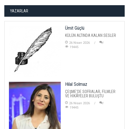
YAZARLAR
Ümit Güçlü
KÜLÜN ALTINDA KALAN SESLER
26 Nisan 2026
19445
Hilal Solmaz
ÇEŞME'DE SOFRALAR, FİLMLER
VE HİKÂYELER BULUŞTU
26 Nisan 2026
19445