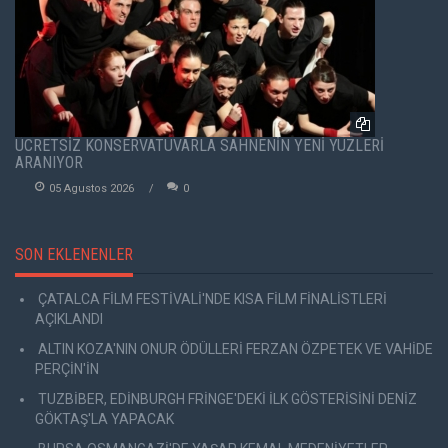
ÜCRETSİZ KONSERVATUVARLA SAHNENİN YENİ YÜZLERİ
ARANIYOR
05 Agustos 2026
0
SON EKLENENLER
ÇATALCA FİLM FESTİVALİ'NDE KISA FİLM FİNALİSTLERİ
AÇIKLANDI
ALTIN KOZA'NIN ONUR ÖDÜLLERİ FERZAN ÖZPETEK VE VAHİDE
PERÇİN'İN
TUZBİBER, EDİNBURGH FRİNGE'DEKİ İLK GÖSTERİSİNİ DENİZ
GÖKTAŞ'LA YAPACAK