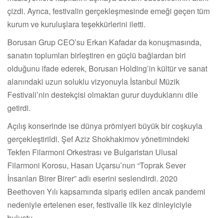
çizdi. Ayrıca, festivalin gerçekleşmesinde emeği geçen tüm
kurum ve kuruluşlara teşekkürlerini iletti.
Borusan Grup CEO’su Erkan Kafadar da konuşmasında,
sanatın toplumları birleştiren en güçlü bağlardan biri
olduğunu ifade ederek, Borusan Holding’in kültür ve sanat
alanındaki uzun soluklu vizyonuyla İstanbul Müzik
Festivali’nin destekçisi olmaktan gurur duyduklarını dile
getirdi.
Açılış konserinde ise dünya prömiyeri büyük bir coşkuyla
gerçekleştirildi. Şef Aziz Shokhakimov yönetimindeki
Tekfen Filarmoni Orkestrası ve Bulgaristan Ulusal
Filarmoni Korosu, Hasan Uçarsu’nun “Toprak Sever
İnsanları Birer Birer” adlı eserini seslendirdi. 2020
Beethoven Yılı kapsamında sipariş edilen ancak pandemi
nedeniyle ertelenen eser, festivalle ilk kez dinleyiciyle
buluştu.