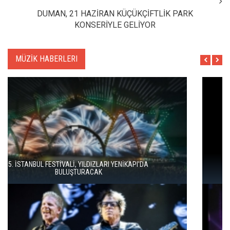
DUMAN, 21 HAZİRAN KÜÇÜKÇİFTLİK PARK
KONSERİYLE GELİYOR
MÜZİK HABERLERI
İSTANBUL MÜZİK FESTİVALİ'NDE TURGAY ERDENER'DEN
"KÖROĞLU" ÇAĞRISI