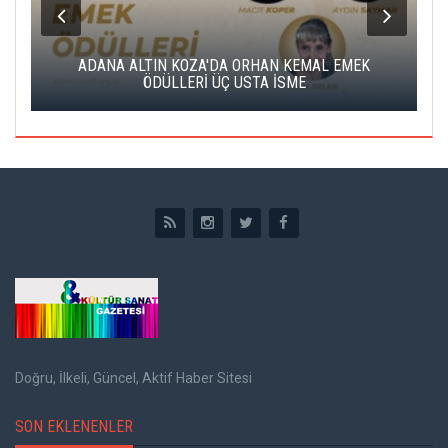
K
ADANA ALTIN KOZA'DA ORHAN KEMAL EMEK
A
ÖDÜLLERİ ÜÇ USTA İSME
Doğru, İlkeli, Güncel, Aktif Haber Sitesi
SON EKLENENLER