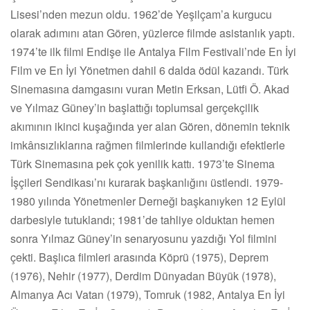
Lisesi’nden mezun oldu. 1962’de Yeşilçam’a kurgucu
olarak adımını atan Gören, yüzlerce filmde asistanlık yaptı.
1974’te ilk filmi Endişe ile Antalya Film Festivali’nde En İyi
Film ve En İyi Yönetmen dahil 6 dalda ödül kazandı. Türk
Sinemasına damgasını vuran Metin Erksan, Lütfi Ö. Akad
ve Yılmaz Güney’in başlattığı toplumsal gerçekçilik
akımının ikinci kuşağında yer alan Gören, dönemin teknik
imkânsızlıklarına rağmen filmlerinde kullandığı efektlerle
Türk Sinemasına pek çok yenilik kattı. 1973’te Sinema
İşçileri Sendikası’nı kurarak başkanlığını üstlendi. 1979-
1980 yılında Yönetmenler Derneği başkanıyken 12 Eylül
darbesiyle tutuklandı; 1981’de tahliye olduktan hemen
sonra Yılmaz Güney’in senaryosunu yazdığı Yol filmini
çekti. Başlıca filmleri arasında Köprü (1975), Deprem
(1976), Nehir (1977), Derdim Dünyadan Büyük (1978),
Almanya Acı Vatan (1979), Tomruk (1982, Antalya En İyi