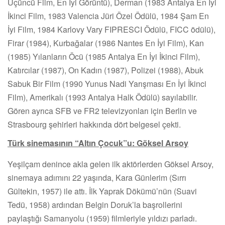
Üçüncü Film, En İyi Görüntü), Derman (1983 Antalya En İyi
İkinci Film, 1983 Valencia Jüri Özel Ödülü, 1984 Şam En
İyi Film, 1984 Karlovy Vary FIPRESCI Ödülü, FICC ödülü),
Firar (1984), Kurbağalar (1986 Nantes En İyi Film), Kan
(1985) Yılanların Öcü (1985 Antalya En İyi İkinci Film),
Katırcılar (1987), On Kadın (1987), Polizei (1988), Abuk
Sabuk Bir Film (1990 Yunus Nadi Yarışması En İyi İkinci
Film), Amerikalı (1993 Antalya Halk Ödülü) sayılabilir.
Gören ayrıca SFB ve FR2 televizyonları için Berlin ve
Strasbourg şehirleri hakkında dört belgesel çekti.
Türk sinemasının “Altın Çocuk”u: Göksel Arsoy
Yeşilçam denince akla gelen ilk aktörlerden Göksel Arsoy,
sinemaya adımını 22 yaşında, Kara Günlerim (Sırrı
Gültekin, 1957) ile attı. İlk Yaprak Dökümü’nün (Suavi
Tedü, 1958) ardından Belgin Doruk’la başrollerini
paylaştığı Samanyolu (1959) filmleriyle yıldızı parladı.