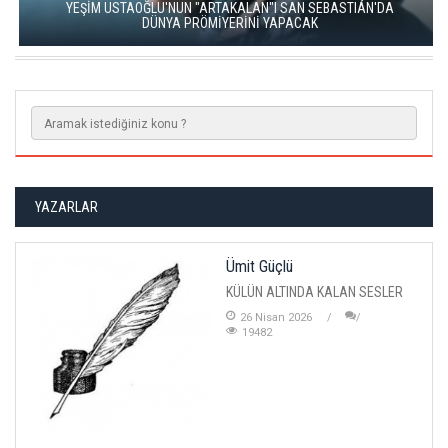
YEŞİM USTAOĞLU'NUN "ARTAKALAN"I SAN SEBASTIÁN'DA
DÜNYA PRÖMİYERİNİ YAPACAK
YAZARLAR
Ümit Güçlü
KÜLÜN ALTINDA KALAN SESLER
26 Nisan 2026
19482