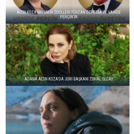
ALTIN KOZA'NIN ONUR ÖDÜLLERİ FERZAN ÖZPETEK VE VAHİDE
PERÇİN'İN
ADANA ALTIN KOZA'DA JÜRİ BAŞKANI ZUHAL OLCAY