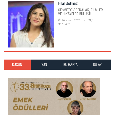
Hilal Solmaz
ÇEŞME'DE SOFRALAR, FİLMLER
VE HİKÂYELER BULUŞTU
26 Nisan 2026
19482
BUGÜN
DÜN
BU HAFTA
BU AY