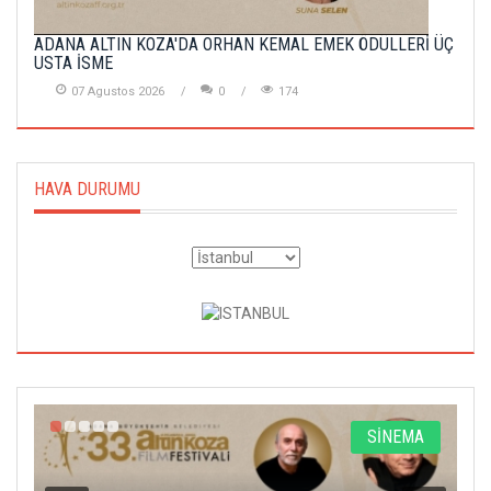
ADANA ALTIN KOZA'DA ORHAN KEMAL EMEK ÖDÜLLERİ ÜÇ
USTA İSME
07 Agustos 2026
0
174
HAVA DURUMU
A
SİNEMA