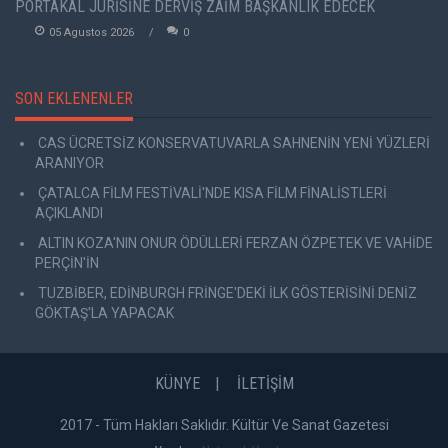
PORTAKAL JÜRİSİNE DERVİŞ ZAİM BAŞKANLIK EDECEK
05 Agustos 2026
0
SON EKLENENLER
CAS ÜCRETSİZ KONSERVATUVARLA SAHNENİN YENİ YÜZLERİ
ARANIYOR
ÇATALCA FİLM FESTİVALİ'NDE KISA FİLM FİNALİSTLERİ
AÇIKLANDI
ALTIN KOZA'NIN ONUR ÖDÜLLERİ FERZAN ÖZPETEK VE VAHİDE
PERÇİN'İN
TUZBİBER, EDİNBURGH FRİNGE'DEKİ İLK GÖSTERİSİNİ DENİZ
GÖKTAŞ'LA YAPACAK
KÜNYE
İLETİŞİM
2017 - Tüm Hakları Saklıdır. Kültür Ve Sanat Gazetesi