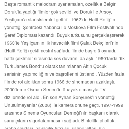
Başta romantik melodram uyarlamaları, özellikle Belgin
Doruk’la yaptığı filmler çok sevildi ve Doruk ile Arsoy,
Yeşilçam’a star sistemini getirdi. 1962’de Halit Refiğ’in
yönettiği Şehirdeki Yabancı ile Moskova Film Festivali’nde
Şeref Diploması kazandı. Büyük tutkusunu gerçekleştirerek
1963’te Yeşilçam’ın ilk havacılık filmi Şafak Bekçileri’nin
(Halit Refiğ) çekilmesini sağladı, filmde başrolü oynadı,
hatta çekimler sırasında ses duvarını da aştı. 1960’larda “ilk
Türk James Bond”u olarak tanımlanan Altın Çocuk
serisinin yapımcılığını ve başrollerini üstlendi. Yüzden fazla
filmde rol aldıktan sonra 1968’de sinemadan uzaklaştı.
2000’lerde Osman Seden’in önayak olmasıyla TV
dizilerinde rol aldı. En son Ayhan Sonyürek’in yönettiği
Unutulmayanlar (2006) ile kamera önüne geçti. 1997-1999
arasında Sinema Oyuncuları Derneği’nin başkanı olarak
sanatçıların sigortalanmasını sağladı. Binicilik, pilotluk,
araba sevdası, havacılık tutkusu, sahne yılları, hiç