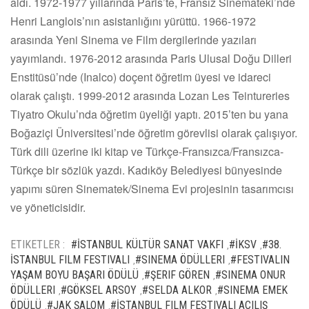
aldı. 1972-1977 yıllarında Paris’te, Fransız Sinemateki’nde
Henri Langlois’nın asistanlığını yürüttü. 1966-1972
arasında Yeni Sinema ve Film dergilerinde yazıları
yayımlandı. 1976-2012 arasında Paris Ulusal Doğu Dilleri
Enstitüsü’nde (Inalco) doçent öğretim üyesi ve idareci
olarak çalıştı. 1999-2012 arasında Lozan Les Teintureries
Tiyatro Okulu’nda öğretim üyeliği yaptı. 2015’ten bu yana
Boğaziçi Üniversitesi’nde öğretim görevlisi olarak çalışıyor.
Türk dili üzerine iki kitap ve Türkçe-Fransızca/Fransızca-
Türkçe bir sözlük yazdı. Kadıköy Belediyesi bünyesinde
yapımı süren Sinematek/Sinema Evi projesinin tasarımcısı
ve yöneticisidir.
ETIKETLER :
#İSTANBUL KÜLTÜR SANAT VAKFI
#İKSV
#38.
,
,
İSTANBUL FILM FESTIVALI
#SINEMA ÖDÜLLERI
#FESTIVALIN
,
,
YAŞAM BOYU BAŞARI ÖDÜLÜ
#ŞERIF GÖREN
#SINEMA ONUR
,
,
ÖDÜLLERI
#GÖKSEL ARSOY
#SELDA ALKOR
#SINEMA EMEK
,
,
,
ÖDÜLÜ
#JAK ŞALOM
#İSTANBUL FILM FESTIVALI AÇILIŞ
,
,