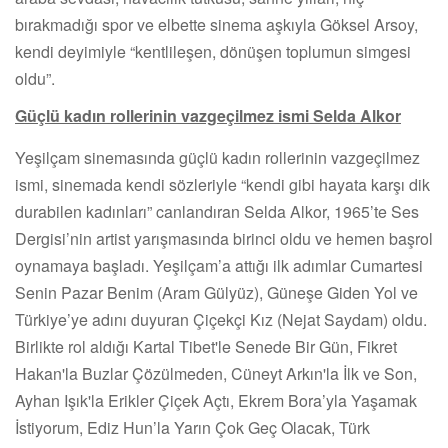
bırakmadığı spor ve elbette sinema aşkıyla Göksel Arsoy,
kendi deyimiyle “kentlileşen, dönüşen toplumun simgesi
oldu”.
Güçlü kadın rollerinin vazgeçilmez ismi Selda Alkor
Yeşilçam sinemasında güçlü kadın rollerinin vazgeçilmez
ismi, sinemada kendi sözleriyle “kendi gibi hayata karşı dik
durabilen kadınları” canlandıran Selda Alkor, 1965’te Ses
Dergisi’nin artist yarışmasında birinci oldu ve hemen başrol
oynamaya başladı. Yeşilçam’a attığı ilk adımlar Cumartesi
Senin Pazar Benim (Aram Gülyüz), Güneşe Giden Yol ve
Türkiye’ye adını duyuran Çiçekçi Kız (Nejat Saydam) oldu.
Birlikte rol aldığı Kartal Tibet'le Senede Bir Gün, Fikret
Hakan'la Buzlar Çözülmeden, Cüneyt Arkın'la İlk ve Son,
Ayhan Işık'la Erikler Çiçek Açtı, Ekrem Bora’yla Yaşamak
İstiyorum, Ediz Hun’la Yarın Çok Geç Olacak, Türk