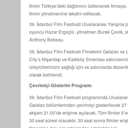
filmin Türkiye’deki dağıtımını üstlenecek firmay
filmin yönetmenine takdim edilecek.
39. İstanbul Film Festivali Uluslararası Yarışma j
oyuncu Hazar Ergüçlü, yönetmen Burak Çevik, sin
Anthony Bobeau.
39. İstanbul Film Festivali Filmekimi Galaları
City’s Nişantaşı ve Kadıköy Sineması salonların
izleyicilerimizin sağlığı için ve salonlarda dez
olarak belirlendi.
Çevrimiçi Gösterim Programı
39. İstanbul Film Festivali programında Uluslara
Galaları bölümlerinden çevrimiçi gösterilecek 27 
akşam 21.00’de erişime açılacak. Tüm filmler 5’
30 saat süresi olacaktır. 30 saat sonra filmler er