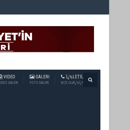
VIDEO
GALERI
Ï¿½LETIÏ¿½IM
IDEO GALERI
FOTO GALERI
BIZE ULAÏ¿½Ï¿½N