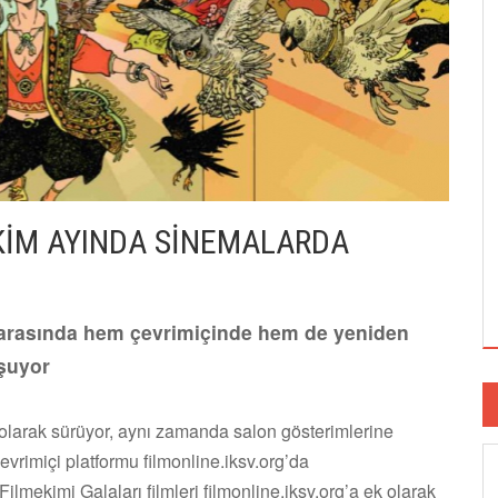
EKİM AYINDA SİNEMALARDA
im arasında hem çevrimiçinde hem de yeniden
uşuyor
i olarak sürüyor, aynı zamanda salon gösterimlerine
evrimiçi platformu filmonline.iksv.org’da
ilmekimi Galaları filmleri filmonline.iksv.org’a ek olarak