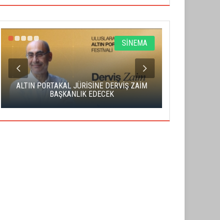
SİNEMA
ALTIN PORTAKAL JÜRİSİNE DERVİŞ ZAİM
CAS ÜCRE
BAŞKANLIK EDECEK
SAHNENİN 