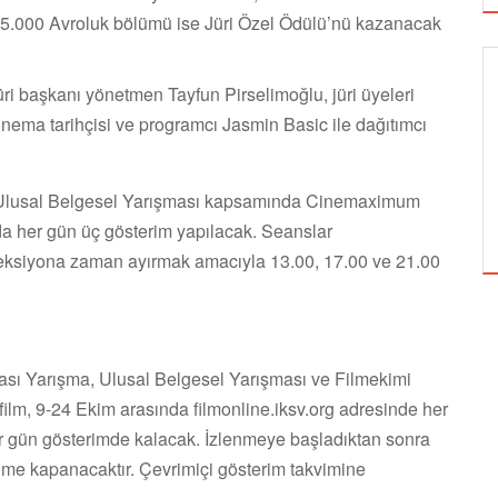
a, 5.000 Avroluk bölümü ise Jüri Özel Ödülü’nü kazanacak
üri başkanı yönetmen Tayfun Pirselimoğlu, jüri üyeleri
GÖRSEL SANATLAR
ema tarihçisi ve programcı Jasmin Basic ile dağıtımcı
TUZBİBER, EDİNBURGH FRİNGE'DEKİ İLK
 ve Ulusal Belgesel Yarışması kapsamında Cinemaximum
GÖSTERİSİNİ DENİZ GÖKTAŞ'LA YAPACAK
da her gün üç gösterim yapılacak. Seanslar
enfeksiyona zaman ayırmak amacıyla 13.00, 17.00 ve 21.00
rası Yarışma, Ulusal Belgesel Yarışması ve Filmekimi
film, 9-24 Ekim arasında filmonline.iksv.org adresinde her
er gün gösterimde kalacak. İzlenmeye başladıktan sonra
işime kapanacaktır. Çevrimiçi gösterim takvimine