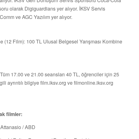
 alıyor. İKSV Geri Dönüşüm Servis Sponsoru Coca-Cola
soru olarak Digiguardians yer alıyor. İKSV Servis
tComm ve AGC Yazılım yer alıyor.
ine (12 Film): 100 TL Ulusal Belgesel Yarışması Kombine
 Tüm 17.00 ve 21.00 seansları 40 TL, öğrenciler için 25
li ayrıntılı bilgiye film.iksv.org ve filmonline.iksv.org
k filmler:
 Attanasio / ABD