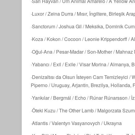
·Sarı Hayvan / Um Animal Amarelo / A Yellow Ani
·Luxor / Zeina Durra / Mısır, İngiltere, Birleşik Ara
·Sanctorum / Joshua Gil / Meksika, Dominik Cumh
·Koza / Kokon / Cocoon / Leonie Krippendorff / 
·Oğul-Ana / Pesar-Madar / Son-Mother / Mahnaz
·Yabancı / Exil / Exile / Visar Morina / Almanya, 
·Denizaltısı da Olsun İsteyen Cam Temizleyici /
Piperno / Uruguay, Arjantin, Brezilya, Hollanda, Fi
·Yankılar / Bergmál / Echo / Rúnar Rúnarsson / İz
·Öteki Kuzu / The Other Lamb / Malgorzata Szum
·Atlantis / Valentyn Vasyanovych / Ukrayna