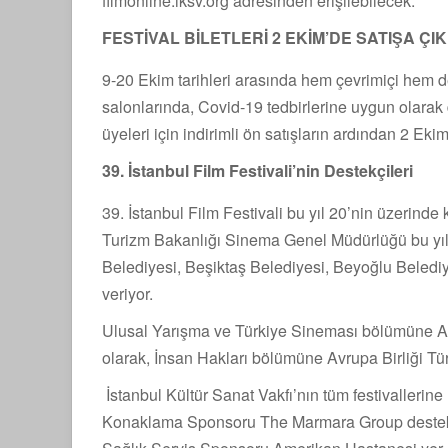
filmonline.iksv.org adresinden erişilebilecek.
FESTİVAL BİLETLERİ 2 EKİM’DE SATIŞA ÇI
9-20 Ekim tarihleri arasında hem çevrimiçi hem
salonlarında, Covid-19 tedbirlerine uygun olarak 
üyeleri için indirimli ön satışların ardından 2 Ek
39. İstanbul Film Festivali’nin Destekçileri
39. İstanbul Film Festivali bu yıl 20’nin üzerinde
Turizm Bakanlığı Sinema Genel Müdürlüğü bu yıl 
Belediyesi, Beşiktaş Belediyesi, Beyoğlu Belediy
veriyor.
Ulusal Yarışma ve Türkiye Sineması bölümüne A
olarak, İnsan Hakları bölümüne Avrupa Birliği Türk
İstanbul Kültür Sanat Vakfı’nın tüm festivaller
Konaklama Sponsoru The Marmara Group destek v