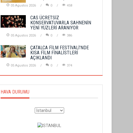
05 Agustos 2026
0
458
CAS ÜCRETSİZ
KONSERVATUVARLA SAHNENİN
YENİ YÜZLERİ ARANIYOR
05 Agustos 2026
0
386
ÇATALCA FİLM FESTİVALİ'NDE
KISA FİLM FİNALİSTLERİ
AÇIKLANDI
05 Agustos 2026
0
374
HAVA DURUMU