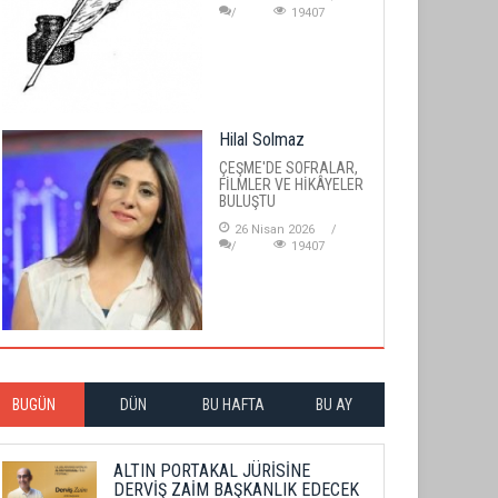
19407
Hilal Solmaz
ÇEŞME'DE SOFRALAR,
FİLMLER VE HİKÂYELER
BULUŞTU
26 Nisan 2026
19407
BUGÜN
DÜN
BU HAFTA
BU AY
ALTIN PORTAKAL JÜRİSİNE
DERVİŞ ZAİM BAŞKANLIK EDECEK