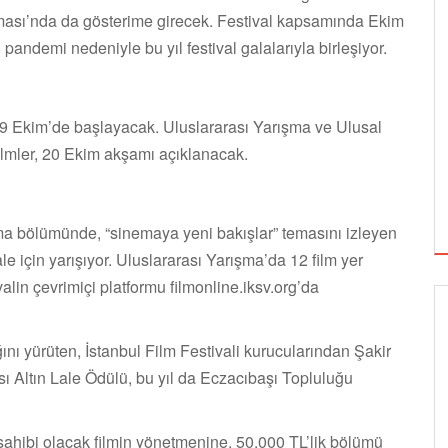
ası’nda da gösterime girecek. Festival kapsamında Ekim
 pandemi nedeniyle bu yıl festival galalarıyla birleşiyor.
 9 Ekim’de başlayacak. Uluslararası Yarışma ve Ulusal
lmler, 20 Ekim akşamı açıklanacak.
ışma bölümünde, “sinemaya yeni bakışlar” temasını izleyen
ale için yarışıyor. Uluslararası Yarışma’da 12 film yer
ivalin çevrimiçi platformu filmonline.iksv.org’da
nı yürüten, İstanbul Film Festivali kurucularından Şakir
ası Altın Lale Ödülü, bu yıl da Eczacıbaşı Topluluğu
sahibi olacak filmin yönetmenine, 50.000 TL’lik bölümü