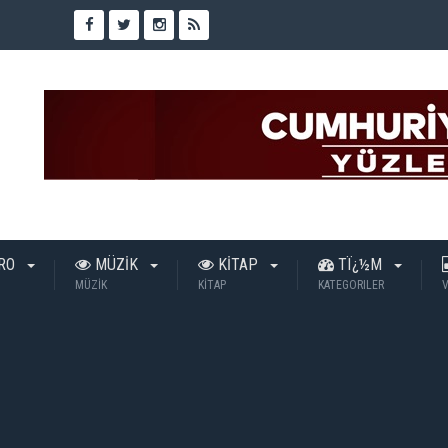
TRO
MÜZİK
KİTAP
TÏ¿½M
MÜZİK
KİTAP
KATEGORILER
V