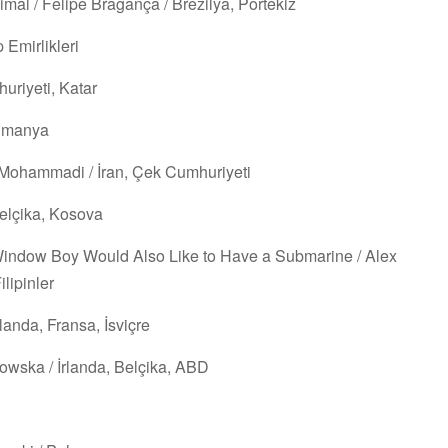
mal / Felipe Bragança / Brezilya, Portekiz
p Emirlikleri
uriyeti, Katar
Almanya
 Mohammadi / İran, Çek Cumhuriyeti
Belçika, Kosova
 Window Boy Would Also Like to Have a Submarine / Alex
lipinler
landa, Fransa, İsviçre
owska / İrlanda, Belçika, ABD