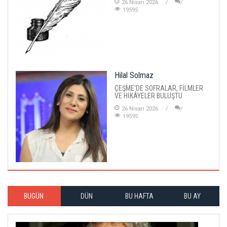
26 Nisan 2026
19595
Hilal Solmaz
ÇEŞME'DE SOFRALAR, FİLMLER
VE HİKÂYELER BULUŞTU
26 Nisan 2026
19595
BUGÜN
DÜN
BU HAFTA
BU AY