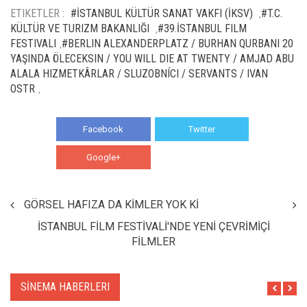
ETIKETLER :
#İSTANBUL KÜLTÜR SANAT VAKFI (İKSV)
#T.C.
,
KÜLTÜR VE TURIZM BAKANLIĞI
#39.İSTANBUL FILM
,
FESTIVALI
#BERLIN ALEXANDERPLATZ / BURHAN QURBANI 20
,
YAŞINDA ÖLECEKSIN / YOU WILL DIE AT TWENTY / AMJAD ABU
ALALA HIZMETKÂRLAR / SLUZOBNÍCI / SERVANTS / IVAN
OSTR
,
Facebook
Twitter
Google+
WhatsApp
GÖRSEL HAFIZA DA KİMLER YOK Kİ
İSTANBUL FİLM FESTİVALİ'NDE YENİ ÇEVRİMİÇİ
FİLMLER
SİNEMA HABERLERI