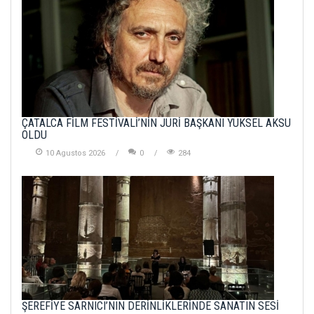
ÇATALCA FİLM FESTİVALİ’NİN JÜRİ BAŞKANI YÜKSEL AKSU
OLDU
10 Agustos 2026
0
284
ŞEREFİYE SARNICI’NIN DERİNLİKLERİNDE SANATIN SESİ