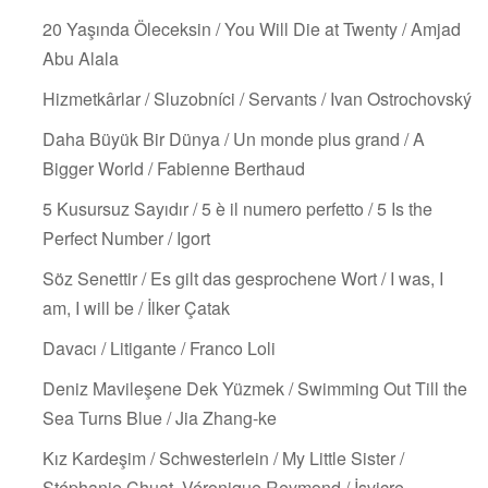
20 Yaşında Öleceksin / You Will Die at Twenty / Amjad
Abu Alala
Hizmetkârlar / Sluzobníci / Servants / Ivan Ostrochovský
Daha Büyük Bir Dünya / Un monde plus grand / A
Bigger World / Fabienne Berthaud
5 Kusursuz Sayıdır / 5 è il numero perfetto / 5 Is the
Perfect Number / Igort
Söz Senettir / Es gilt das gesprochene Wort / I was, I
am, I will be / İlker Çatak
Davacı / Litigante / Franco Loli
Deniz Mavileşene Dek Yüzmek / Swimming Out Till the
Sea Turns Blue / Jia Zhang-ke
Kız Kardeşim / Schwesterlein / My Little Sister /
Stéphanie Chuat, Véronique Reymond / İsviçre