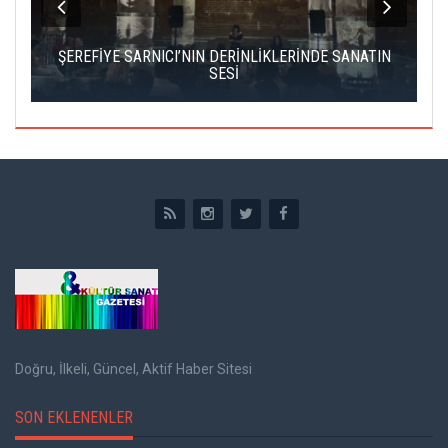
IK
ŞEREFİYE SARNICI’NIN DERİNLİKLERİNDE SANATIN
Ç
SESİ
Doğru, İlkeli, Güncel, Aktif Haber Sitesi
SON EKLENENLER