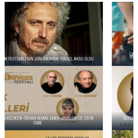
ÇATALCA FİLM FESTİVALİ'NDE KISA FİLM FİNALİSTLERİ
AÇIKLANDI
ALTIN KOZA'NIN ONUR ÖDÜLLERİ FERZAN ÖZPETEK VE VAHİDE
PERÇİN'İN