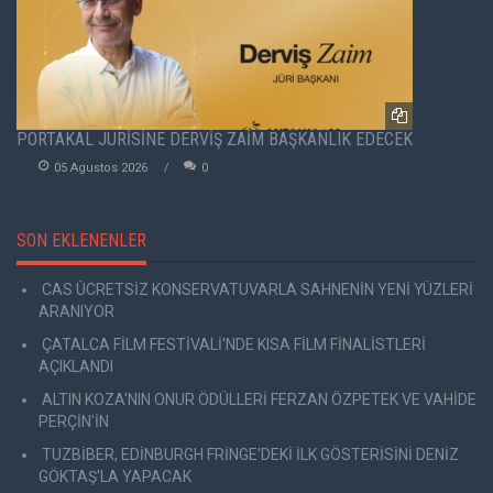
PORTAKAL JÜRİSİNE DERVİŞ ZAİM BAŞKANLIK EDECEK
05 Agustos 2026
0
SON EKLENENLER
CAS ÜCRETSİZ KONSERVATUVARLA SAHNENİN YENİ YÜZLERİ
ARANIYOR
ÇATALCA FİLM FESTİVALİ'NDE KISA FİLM FİNALİSTLERİ
AÇIKLANDI
ALTIN KOZA'NIN ONUR ÖDÜLLERİ FERZAN ÖZPETEK VE VAHİDE
PERÇİN'İN
TUZBİBER, EDİNBURGH FRİNGE'DEKİ İLK GÖSTERİSİNİ DENİZ
GÖKTAŞ'LA YAPACAK