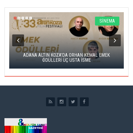
A
SİNEMA
K
ADANA ALTIN KOZA'DA ORHAN KEMAL EMEK
A
ÖDÜLLERİ ÜÇ USTA İSME