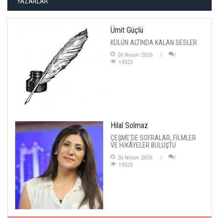
YAZARLAR
Ümit Güçlü
KÜLÜN ALTINDA KALAN SESLER
26 Nisan 2026
19525
Hilal Solmaz
ÇEŞME'DE SOFRALAR, FİLMLER
VE HİKÂYELER BULUŞTU
26 Nisan 2026
19525