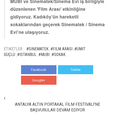
MUBİ ve Sinematek/Sinema Evi iş birliğiyle
düzenlenen 'Film Arası' etkinliğine
gidiyoruz. Kadıköy’ün hareketli
sokaklarından geçerek Sinematek / Sinema
Evi’ne ulaşıyoruz.
ETIKETLER :
#SINEMATEK
#FILM ARASI
#ÜMIT
,
,
GÜÇLÜ
#ISTANBUL
#MUBI
#SOKAK
,
,
,
,
Facebook
Twitter
Google+
WhatsApp
ANTALYA ALTIN PORTAKAL FİLM FESTİVALİ’NE
BAŞVURULAR DEVAM EDİYOR