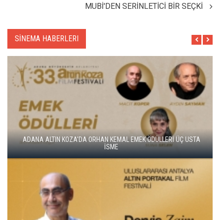
MUBİ'DEN SERİNLETİCİ BİR SEÇKİ
SİNEMA HABERLERI
ALTIN KOZA'NIN ONUR ÖDÜLLERİ FERZAN ÖZPETEK VE VAHİDE
PERÇİN'İN