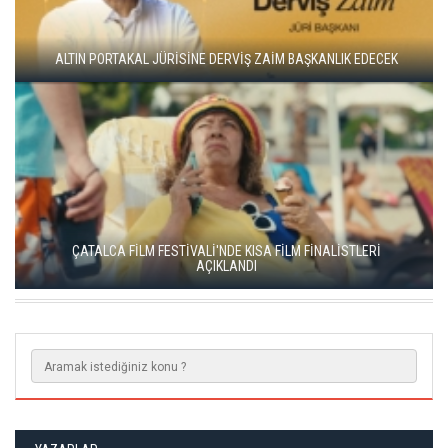
ADANA ALTIN KOZA'DA JÜRİ BAŞKANI ZUHAL OLCAY
YEŞİM USTAOĞLU'NUN "ARTAKALAN"I SAN SEBASTIÁN'DA
DÜNYA PRÖMİYERİNİ YAPACAK