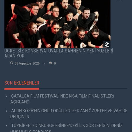
ÜCRETSİZ KONSERVATUVARLA SAHNENİN YENİ YÜZLERİ
ARANIYOR
05 Agustos 2026
0
SON EKLENENLER
ÇATALCA FİLM FESTİVALİ'NDE KISA FİLM FİNALİSTLERİ
AÇIKLANDI
ALTIN KOZA'NIN ONUR ÖDÜLLERİ FERZAN ÖZPETEK VE VAHİDE
PERÇİN'İN
TUZBİBER, EDİNBURGH FRİNGE'DEKİ İLK GÖSTERİSİNİ DENİZ
GÖKTAŞ'LA YAPACAK