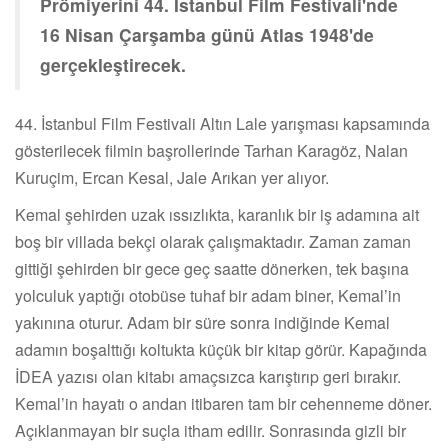
Prömiyerini 44. İstanbul Film Festivali'nde
16 Nisan Çarşamba günü Atlas 1948'de
gerçekleştirecek.
44. İstanbul Film Festivali Altın Lale yarışması kapsamında
gösterilecek filmin başrollerinde Tarhan Karagöz, Nalan
Kuruçim, Ercan Kesal, Jale Arıkan yer alıyor.
Kemal şehirden uzak ıssızlıkta, karanlık bir iş adamına ait
boş bir villada bekçi olarak çalışmaktadır. Zaman zaman
gittiği şehirden bir gece geç saatte dönerken, tek başına
yolculuk yaptığı otobüse tuhaf bir adam biner, Kemal’in
yakınına oturur. Adam bir süre sonra indiğinde Kemal
adamın boşalttığı koltukta küçük bir kitap görür. Kapağında
İDEA yazısı olan kitabı amaçsızca karıştırıp geri bırakır.
Kemal’in hayatı o andan itibaren tam bir cehenneme döner.
Açıklanmayan bir suçla itham edilir. Sonrasında gizli bir