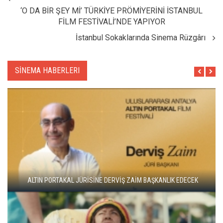
‘O DA BİR ŞEY Mİ’ TÜRKİYE PRÖMİYERİNİ İSTANBUL
FİLM FESTİVALİ’NDE YAPIYOR
İstanbul Sokaklarında Sinema Rüzgârı
SİNEMA HABERLERI
ADANA ALTIN KOZA'DA JÜRİ BAŞKANI ZUHAL OLCAY