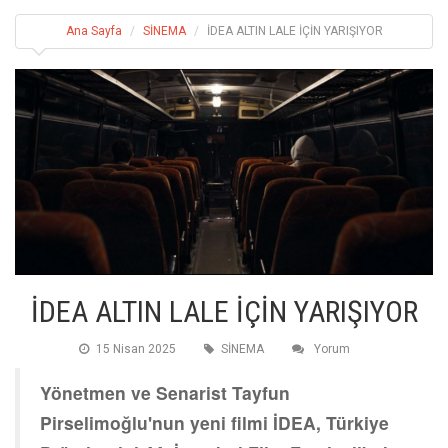
Ana Sayfa
SİNEMA
İDEA ALTIN LALE İÇİN YARIŞIYOR
İDEA ALTIN LALE İÇİN YARIŞIYOR
15 Nisan 2025
SİNEMA
Yorum
Yönetmen ve Senarist Tayfun
Pirselimoğlu'nun yeni filmi İDEA, Türkiye