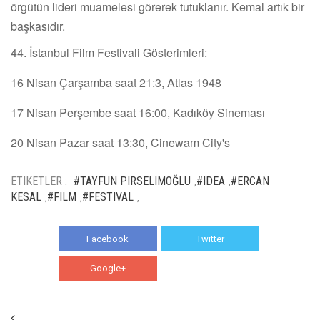
örgütün lideri muamelesi görerek tutuklanır. Kemal artık bir
başkasıdır.
44. İstanbul Film Festivali Gösterimleri:
16 Nisan Çarşamba saat 21:3, Atlas 1948
17 Nisan Perşembe saat 16:00, Kadıköy Sineması
20 Nisan Pazar saat 13:30, Cinewam City's
ETIKETLER :
#TAYFUN PIRSELIMOĞLU
#IDEA
#ERCAN
,
,
KESAL
#FILM
#FESTIVAL
,
,
,
Facebook
Twitter
Google+
WhatsApp