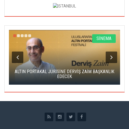
R
SİNEMA
ALTIN PORTAKAL JÜRİSİNE DERVİŞ ZAİM BAŞKANLIK
C
EDECEK