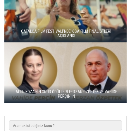
YEŞİM USTAOĞLU'NUN "ARTAKALAN"I SAN SEBASTIÁN'DA
DÜNYA PRÖMİYERİNİ YAPACAK
GO TÜRKİYE MİNİ DİZİLERİNİN YENİ ROTASI DOĞU KARADENİZ
OLDU