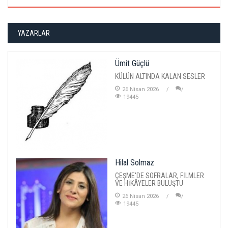
YAZARLAR
Ümit Güçlü
KÜLÜN ALTINDA KALAN SESLER
26 Nisan 2026
19445
Hilal Solmaz
ÇEŞME'DE SOFRALAR, FİLMLER
VE HİKÂYELER BULUŞTU
26 Nisan 2026
19445