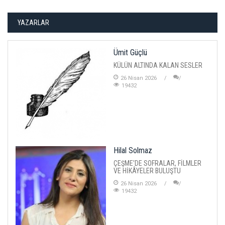
YAZARLAR
Ümit Güçlü
KÜLÜN ALTINDA KALAN SESLER
26 Nisan 2026
19432
Hilal Solmaz
ÇEŞME'DE SOFRALAR, FİLMLER
VE HİKÂYELER BULUŞTU
26 Nisan 2026
19432