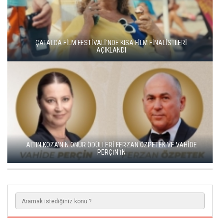
YEŞİM USTAOĞLU'NUN "ARTAKALAN"I SAN SEBASTIÁN'DA
DÜNYA PRÖMİYERİNİ YAPACAK
GO TÜRKİYE MİNİ DİZİLERİNİN YENİ ROTASI DOĞU KARADENİZ
OLDU