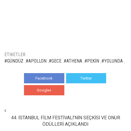
ETIKETLER :
#GÜNDÜZ
#APOLLON
#GECE
#ATHENA
#PEKİN
#YOLUNDA
,
,
,
,
,
,
Facebook
Twitter
Google+
WhatsApp
44. İSTANBUL FİLM FESTİVALİ’NİN SEÇKİSİ VE ONUR
ÖDÜLLERİ AÇIKLANDI