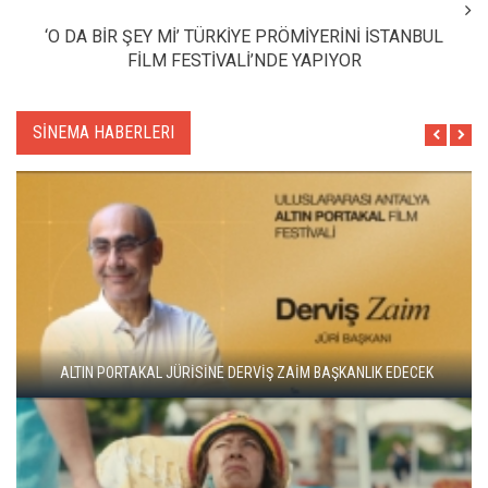
‘O DA BİR ŞEY Mİ’ TÜRKİYE PRÖMİYERİNİ İSTANBUL
FİLM FESTİVALİ’NDE YAPIYOR
SİNEMA HABERLERI
ADANA ALTIN KOZA'DA JÜRİ BAŞKANI ZUHAL OLCAY