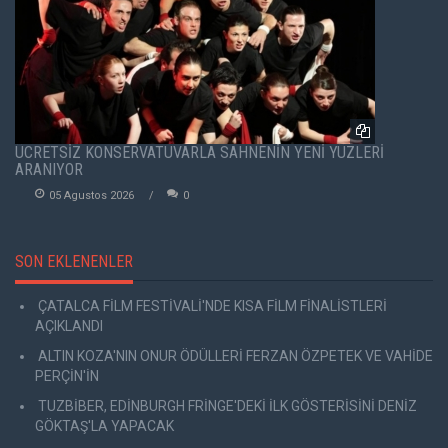
ÜCRETSİZ KONSERVATUVARLA SAHNENİN YENİ YÜZLERİ
ARANIYOR
05 Agustos 2026
0
SON EKLENENLER
ÇATALCA FİLM FESTİVALİ'NDE KISA FİLM FİNALİSTLERİ
AÇIKLANDI
ALTIN KOZA'NIN ONUR ÖDÜLLERİ FERZAN ÖZPETEK VE VAHİDE
PERÇİN'İN
TUZBİBER, EDİNBURGH FRİNGE'DEKİ İLK GÖSTERİSİNİ DENİZ
GÖKTAŞ'LA YAPACAK