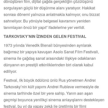
dönüştüren film, dijital çağda gerçekliğin çözülüşünü
sorgulayan güçlü bir düşünme alanı yaratıyor. Hakikat
sonrası dönemi yalnızca anlatmakla kalmıyor, onu bizzat
sahneliyor. Bu yönüyle belgesel kavramını yeniden
tanımlayan öncü bir yapıt” ifadelerine yer verildi.
TARKOVSKY’NIN İZINDEN GELEN FESTIVAL
1973 yılında Venedik Bienali bünyesinden ayrılarak
bağımsız bir yapıya kavuşan Asolo Sanat Film Festivali,
sinema ile çağdaş sanat arasındaki ilişkiye odaklanan
dünyanın en prestijli etkinliklerinden biri olarak kabul
ediliyor.
Festival, ilk büyük ödülünü ünlü Rus yönetmen Andrei
Tarkovsky’nin kült yapımı Andrei Rubleve vermesiyle de
sinema tarihinde özel bir yere sahip. Yarım asrı aşan
geçmişi boyunca yenilikçi sinema anlayışlarını destekleyen
festival, bu yıl da yapay zekâ ile üretilmiş bir filmi