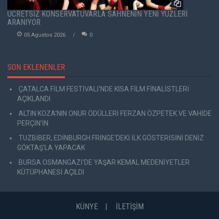
ÜCRETSİZ KONSERVATUVARLA SAHNENİN YENİ YÜZLERİ
ARANIYOR
05 Agustos 2026
0
SON EKLENENLER
ÇATALCA FİLM FESTİVALİ'NDE KISA FİLM FİNALİSTLERİ
AÇIKLANDI
ALTIN KOZA'NIN ONUR ÖDÜLLERİ FERZAN ÖZPETEK VE VAHİDE
PERÇİN'İN
TUZBİBER, EDİNBURGH FRİNGE'DEKİ İLK GÖSTERİSİNİ DENİZ
GÖKTAŞ'LA YAPACAK
BURSA OSMANGAZİ'DE YAŞAR KEMAL MEDENİYETLER
KÜTÜPHANESİ AÇILDI
KÜNYE
İLETİŞİM