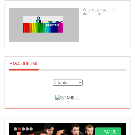
01 Ocak 1970
HAVA DURUMU
A
TİYATRO