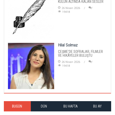
KÜLÜN ALTINDA KALAN SESLER
26 Nisan 2026
19418
Hilal Solmaz
ÇEŞME'DE SOFRALAR, FİLMLER
VE HİKÂYELER BULUŞTU
26 Nisan 2026
19418
BUGÜN
DÜN
BU HAFTA
BU AY