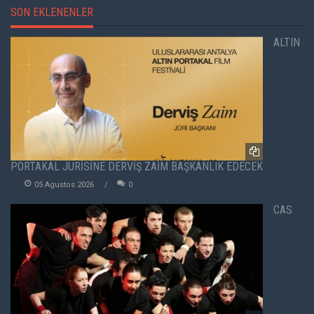
SON EKLENENLER
ALTIN
PORTAKAL JÜRİSİNE DERVİŞ ZAİM BAŞKANLIK EDECEK
05 Agustos 2026
0
CAS