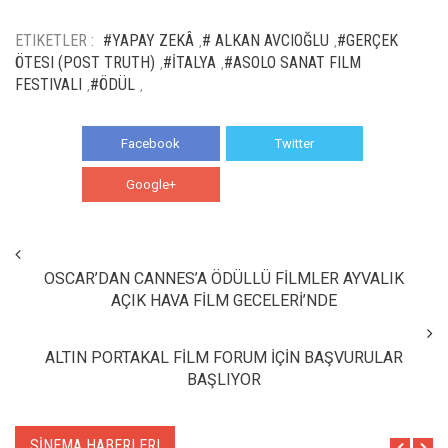
ETIKETLER :
#YAPAY ZEKÂ
# ALKAN AVCIOĞLU
#GERÇEK
,
,
ÖTESI (POST TRUTH)
#İTALYA
#ASOLO SANAT FILM
,
,
FESTIVALI
#ÖDÜL
,
,
Facebook
Twitter
Google+
WhatsApp
OSCAR’DAN CANNES’A ÖDÜLLÜ FİLMLER AYVALIK
AÇIK HAVA FİLM GECELERİ’NDE
ALTIN PORTAKAL FİLM FORUM İÇİN BAŞVURULAR
BAŞLIYOR
SİNEMA HABERLERI