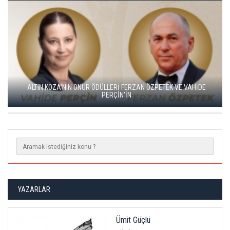
ALTIN KOZA'NIN ONUR ÖDÜLLERİ FERZAN ÖZPETEK VE VAHİDE
PERÇİN'İN
YAZARLAR
Ümit Güçlü