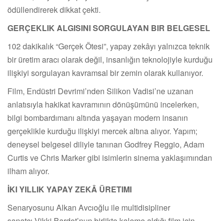
ödüllendirerek dikkat çekti.
GERÇEKLIK ALGISINI SORGULAYAN BIR BELGESEL
102 dakikalık “Gerçek Ötesi”, yapay zekâyı yalnızca teknik
bir üretim aracı olarak değil, insanlığın teknolojiyle kurduğu
ilişkiyi sorgulayan kavramsal bir zemin olarak kullanıyor.
Film, Endüstri Devrimi’nden Silikon Vadisi’ne uzanan
anlatısıyla hakikat kavramının dönüşümünü incelerken,
bilgi bombardımanı altında yaşayan modern insanın
gerçeklikle kurduğu ilişkiyi mercek altına alıyor. Yapım;
deneysel belgesel diliyle tanınan Godfrey Reggio, Adam
Curtis ve Chris Marker gibi isimlerin sinema yaklaşımından
ilham alıyor.
İKI YILLIK YAPAY ZEKÂ ÜRETIMI
Senaryosunu Alkan Avcıoğlu ile multidisipliner
sanatçı Vikki Bardot’nun birlikte kaleme aldığı film için