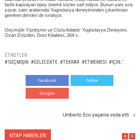
tarihi kapsayan epey önemli sözler sarf ediyor. Bunun yanı sıra
yazar, satır aralarında Yugoslavya deneyiminden çıkarılması
gereken dersleri de sıralıyor.
Geçmişle Yüzleşme ve Ceza Adaleti: Yugoslavya Deneyimi,
Ozan Erözden, Dost Kitabevi, 264 s.
ETIKETLER :
#‘GEÇMIŞIN
#GELECEKTE
#TEKRAR
#ETMEMESI
#IÇIN…’
,
,
,
,
,
Facebook
Twitter
Google+
WhatsApp
Umberto Eco yaşama veda etti
KİTAP HABERLERI