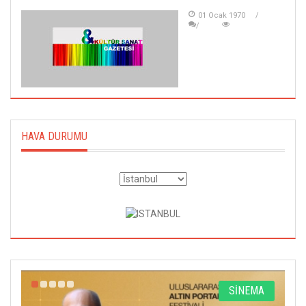
01 Ocak 1970
HAVA DURUMU
R
SİNEMA