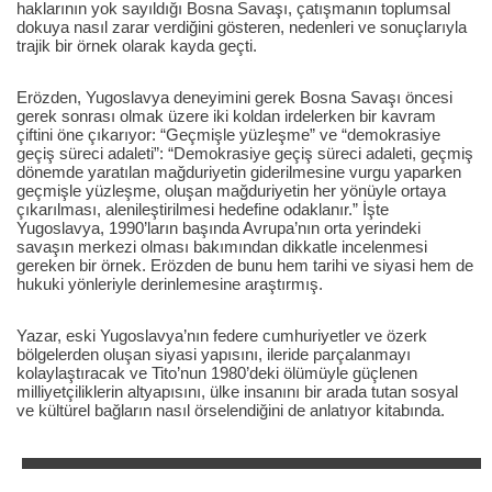
haklarının yok sayıldığı Bosna Savaşı, çatışmanın toplumsal
dokuya nasıl zarar verdiğini gösteren, nedenleri ve sonuçlarıyla
trajik bir örnek olarak kayda geçti.
Erözden, Yugoslavya deneyimini gerek Bosna Savaşı öncesi
gerek sonrası olmak üzere iki koldan irdelerken bir kavram
çiftini öne çıkarıyor: “Geçmişle yüzleşme” ve “demokrasiye
geçiş süreci adaleti”: “Demokrasiye geçiş süreci adaleti, geçmiş
dönemde yaratılan mağduriyetin giderilmesine vurgu yaparken
geçmişle yüzleşme, oluşan mağduriyetin her yönüyle ortaya
çıkarılması, alenileştirilmesi hedefine odaklanır.” İşte
Yugoslavya, 1990’ların başında Avrupa’nın orta yerindeki
savaşın merkezi olması bakımından dikkatle incelenmesi
gereken bir örnek. Erözden de bunu hem tarihi ve siyasi hem de
hukuki yönleriyle derinlemesine araştırmış.
Yazar, eski Yugoslavya’nın federe cumhuriyetler ve özerk
bölgelerden oluşan siyasi yapısını, ileride parçalanmayı
kolaylaştıracak ve Tito’nun 1980’deki ölümüyle güçlenen
milliyetçiliklerin altyapısını, ülke insanını bir arada tutan sosyal
ve kültürel bağların nasıl örselendiğini de anlatıyor kitabında.