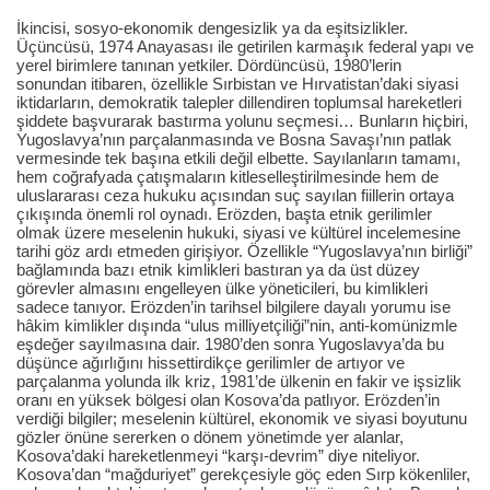
İkincisi, sosyo-ekonomik dengesizlik ya da eşitsizlikler.
Üçüncüsü, 1974 Anayasası ile getirilen karmaşık federal yapı ve
yerel birimlere tanınan yetkiler. Dördüncüsü, 1980’lerin
sonundan itibaren, özellikle Sırbistan ve Hırvatistan’daki siyasi
iktidarların, demokratik talepler dillendiren toplumsal hareketleri
şiddete başvurarak bastırma yolunu seçmesi… Bunların hiçbiri,
Yugoslavya’nın parçalanmasında ve Bosna Savaşı’nın patlak
vermesinde tek başına etkili değil elbette. Sayılanların tamamı,
hem coğrafyada çatışmaların kitleselleştirilmesinde hem de
uluslararası ceza hukuku açısından suç sayılan fiillerin ortaya
çıkışında önemli rol oynadı. Erözden, başta etnik gerilimler
olmak üzere meselenin hukuki, siyasi ve kültürel incelemesine
tarihi göz ardı etmeden girişiyor. Özellikle “Yugoslavya’nın birliği”
bağlamında bazı etnik kimlikleri bastıran ya da üst düzey
görevler almasını engelleyen ülke yöneticileri, bu kimlikleri
sadece tanıyor. Erözden’in tarihsel bilgilere dayalı yorumu ise
hâkim kimlikler dışında “ulus milliyetçiliği”nin, anti-komünizmle
eşdeğer sayılmasına dair. 1980’den sonra Yugoslavya’da bu
düşünce ağırlığını hissettirdikçe gerilimler de artıyor ve
parçalanma yolunda ilk kriz, 1981’de ülkenin en fakir ve işsizlik
oranı en yüksek bölgesi olan Kosova’da patlıyor. Erözden’in
verdiği bilgiler; meselenin kültürel, ekonomik ve siyasi boyutunu
gözler önüne sererken o dönem yönetimde yer alanlar,
Kosova’daki hareketlenmeyi “karşı-devrim” diye niteliyor.
Kosova’dan “mağduriyet” gerekçesiyle göç eden Sırp kökenliler,