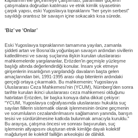
kapılarının ele geçirilmeye çalışılması, paramiliter güçlerin
çatışmalara doğrudan katılması ve etnik kimlik siyasetinin
çarpık yapısı, eski Yugoslavya topraklarını “her şeyin serbest”
sayıldığı orantısız bir savaşın içine sokacaktı kısa sürede.
‘Biz’ ve ‘Onlar’
Eski Yugoslavya topraklarının tamamına yayılan, zamanla
şiddeti artan ve Bosna’da yoğunlaşan savaşın ardından sivillerin
katledilmesi ve savaş suçlarına ilişkin kurulan uluslararası
mahkemelerde yargılananlar, Erözden’in geçmişle yüzleşme
başlığı altında değerlendirdiği konular. İnsanı yok etmeye
girişenlerin insanlığının yargılandığı davaların başta gelen
amaçlarından biri, 1991-1995 arası olup bitenlerin ardındaki
gerçeği ortaya çıkarmaktı. Bu mahkemenin; Yugoslavya
Uluslararası Ceza Mahkemesi’nin (YCUM), Nürnberg’den sonra
tarihte kurulan ikinci uluslararası ceza mahkemesi olduğunu
hatırlatan Erözden, bir başka konuya daha dikkat çekiyor:
“YCUM, Yugoslavya coğrafyasında uluslararası hukukta suç
sayılan fiillerin sistematik olarak işlenmesinin önüne geçmenin
ve sorumluların cezalandırılmasını sağlamanın yanında, barışın
tesisi ve sürdürülmesine katkıda bulunmak amacıyla kuruldu.”
Bu arayışa, çatışma öncesi ve sonrası başvurulan, suç
işlemenin altyapısını oluşturan etnik kimliğe dayalı kolektif
mağduriyet ile kolektif failliğin arkeolojisi de dâhildi.