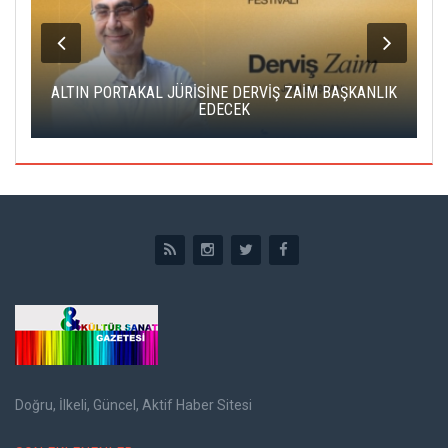
ALTIN PORTAKAL JÜRİSİNE DERVİŞ ZAİM BAŞKANLIK
C
EDECEK
Doğru, İlkeli, Güncel, Aktif Haber Sitesi