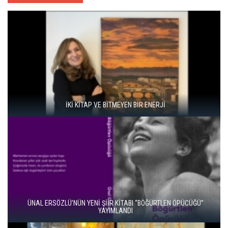
İKİ KİTAP VE BİTMEYEN BİR ENERJİ
ÜNAL ERSÖZLÜ’NÜN YENİ ŞİİR KİTABI “BÖĞÜRTLEN ÖPÜCÜĞÜ”
YAYIMLANDI