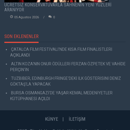
ÜCRETSİZ KONSERVATUVARLA SAHNENİN YENİ YÜZLERİ
ARANIYOR
05 Agustos 2026
0
SON EKLENENLER
ÇATALCA FİLM FESTİVALİ'NDE KISA FİLM FİNALİSTLERİ
AÇIKLANDI
ALTIN KOZA'NIN ONUR ÖDÜLLERİ FERZAN ÖZPETEK VE VAHİDE
PERÇİN'İN
TUZBİBER, EDİNBURGH FRİNGE'DEKİ İLK GÖSTERİSİNİ DENİZ
GÖKTAŞ'LA YAPACAK
BURSA OSMANGAZİ'DE YAŞAR KEMAL MEDENİYETLER
KÜTÜPHANESİ AÇILDI
KÜNYE
İLETİŞİM