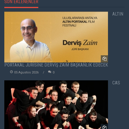
SON EKLENENLER
ALTIN
PORTAKAL JÜRİSİNE DERVİŞ ZAİM BAŞKANLIK EDECEK
05 Agustos 2026
0
CAS