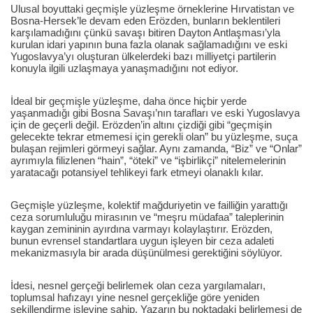
Ulusal boyuttaki geçmişle yüzleşme örneklerine Hırvatistan ve
Bosna-Hersek’le devam eden Erözden, bunların beklentileri
karşılamadığını çünkü savaşı bitiren Dayton Antlaşması’yla
kurulan idari yapının buna fazla olanak sağlamadığını ve eski
Yugoslavya’yı oluşturan ülkelerdeki bazı milliyetçi partilerin
konuyla ilgili uzlaşmaya yanaşmadığını not ediyor.
İdeal bir geçmişle yüzleşme, daha önce hiçbir yerde
yaşanmadığı gibi Bosna Savaşı’nın tarafları ve eski Yugoslavya
için de geçerli değil. Erözden’in altını çizdiği gibi “geçmişin
gelecekte tekrar etmemesi için gerekli olan” bu yüzleşme, suça
bulaşan rejimleri görmeyi sağlar. Aynı zamanda, “Biz” ve “Onlar”
ayrımıyla filizlenen “hain”, “öteki” ve “işbirlikçi” nitelemelerinin
yaratacağı potansiyel tehlikeyi fark etmeyi olanaklı kılar.
Geçmişle yüzleşme, kolektif mağduriyetin ve failliğin yarattığı
ceza sorumluluğu mirasının ve “meşru müdafaa” taleplerinin
kaygan zemininin ayırdına varmayı kolaylaştırır. Erözden,
bunun evrensel standartlara uygun işleyen bir ceza adaleti
mekanizmasıyla bir arada düşünülmesi gerektiğini söylüyor.
İdesi, nesnel gerçeği belirlemek olan ceza yargılamaları,
toplumsal hafızayı yine nesnel gerçekliğe göre yeniden
şekillendirme işlevine sahip. Yazarın bu noktadaki belirlemesi de