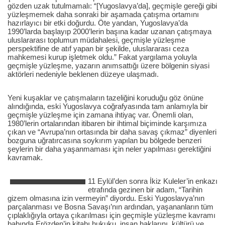
gözden uzak tutulmamalı: “[Yugoslavya’da], geçmişle gereği gibi
yüzleşmemek daha sonraki bir aşamada çatışma ortamını
hazırlayıcı bir etki doğurdu. Öte yandan, Yugoslavya’da
1990’larda başlayıp 2000’lerin başına kadar uzanan çatışmaya
uluslararası toplumun müdahalesi, geçmişle yüzleşme
perspektifine de atıf yapan bir şekilde, uluslararası ceza
mahkemesi kurup işletmek oldu.” Fakat yargılama yoluyla
geçmişle yüzleşme, yazarın anımsattığı üzere bölgenin siyasi
aktörleri nedeniyle beklenen düzeye ulaşmadı.
Yeni kuşaklar ve çatışmaların tazeliğini koruduğu göz önüne
alındığında, eski Yugoslavya coğrafyasında tam anlamıyla bir
geçmişle yüzleşme için zamana ihtiyaç var. Önemli olan,
1980’lerin ortalarından itibaren bir ihtimal biçiminde karşımıza
çıkan ve “Avrupa’nın ortasında bir daha savaş çıkmaz” diyenleri
bozguna uğratırcasına soykırım yapılan bu bölgede benzeri
şeylerin bir daha yaşanmaması için neler yapılması gerektiğini
kavramak.
11 Eylül’den sonra İkiz Kuleler’in enkazı
etrafında gezinen bir adam, “Tarihin
gizem olmasına izin vermeyin” diyordu. Eski Yugoslavya’nın
parçalanması ve Bosna Savaşı’nın ardından, yaşananların tüm
çıplaklığıyla ortaya çıkarılması için geçmişle yüzleşme kavramı
babında Erözden’in kitabı hukuku, insan haklarını, kültürü ve