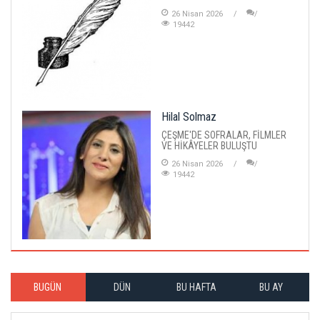
26 Nisan 2026
19442
Hilal Solmaz
ÇEŞME'DE SOFRALAR, FİLMLER
VE HİKÂYELER BULUŞTU
26 Nisan 2026
19442
BUGÜN
DÜN
BU HAFTA
BU AY