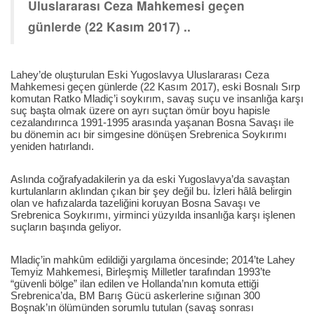
Uluslararası Ceza Mahkemesi geçen
günlerde (22 Kasım 2017) ..
Lahey’de oluşturulan Eski Yugoslavya Uluslararası Ceza
Mahkemesi geçen günlerde (22 Kasım 2017), eski Bosnalı Sırp
komutan Ratko Mladiç’i soykırım, savaş suçu ve insanlığa karşı
suç başta olmak üzere on ayrı suçtan ömür boyu hapisle
cezalandırınca 1991-1995 arasında yaşanan Bosna Savaşı ile
bu dönemin acı bir simgesine dönüşen Srebrenica Soykırımı
yeniden hatırlandı.
Aslında coğrafyadakilerin ya da eski Yugoslavya’da savaştan
kurtulanların aklından çıkan bir şey değil bu. İzleri hâlâ belirgin
olan ve hafızalarda tazeliğini koruyan Bosna Savaşı ve
Srebrenica Soykırımı, yirminci yüzyılda insanlığa karşı işlenen
suçların başında geliyor.
Mladiç’in mahkûm edildiği yargılama öncesinde; 2014’te Lahey
Temyiz Mahkemesi, Birleşmiş Milletler tarafından 1993’te
“güvenli bölge” ilan edilen ve Hollanda’nın komuta ettiği
Srebrenica’da, BM Barış Gücü askerlerine sığınan 300
Boşnak’ın ölümünden sorumlu tutulan (savaş sonrası