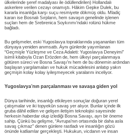
ülkelerinde şeref madalyası ile ödüllendirilen) Hollandalı
askerlere verilen cezayı onamıştı. Hâkim Gepke Dulek, bu
kararla insanlığa karşı suçu resmiyete dökmüş oldu. Mladiç
kararı ise Bosnalı Sırpların, hem savaşın genelinde işlenen
suçları hem de Srebrenica Soykırımı’ndaki rolünü hükme
bağladı.
Bu gelişmeler, eski Yugoslavya topraklarında yaşananları tüm
dünyaya yeniden anımsattı. Aynı günlerde yayımlanan
“Geçmişle Yüzleşme ve Ceza Adaleti: Yugoslavya Deneyimi”
isimli kitabıyla Ozan Erözden de, hem ülkeyi parçalanmaya
götüren süreci ve Bosna Savaşı’nı hem de bu dönemin ardından
başlayan yargılamaları ve hukuk mücadelesini anlatıp yakın
geçmişin kolay kolay iyileşmeyecek yaralarını inceliyor.
Yugoslavya’nın parçalanması ve savaşa giden yol
Dünya tarihinde, insanlığı etkileyen sonuçlar doğuran yerel
çatışmalar ve iki topyekûn savaş yer alıyor. Bunlar içinde ilk
gruba dâhil edilen ve gelişen iletişim teknolojisi sayesinde
herkesin haberdar olup izlediği Bosna Savaşı, ayrı bir öneme
sahip. Çünkü bu gelişme, “Avrupa’nın ortasında bir daha asla
savaş çıkmaz” denen günlere rastladı ve insanlığın gözü
önünde katliamlar gerçekleşti. Hukukun, vicdanın ve insan