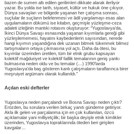
bazen de sumen altı edilen gerilimleri dikkate alarak ilerliyor
yazar. Bu yolda ise tarih, siyaset, kültür ve hukuk öne çıkıyor.
Dünya savaşları ve bölgede yaşanan her çatışma sonrası,
suçlular ile suçların belirlenmesi ve âdil yargılamayı esas alan
uygulamaların dökümü ise kitabın, geçmişle yüzleşme-ceza
adaleti izleğinin mantıki rotasını oluşturuyor: “Yugoslavya’da,
İkinci Dünya Savaşı esnasında yaşanan kıyımlarla gereği gibi
yüzleşilememesi, hayatını kaybedenlerin sayısından, nerede
hangi kıyımın yaşandığına dek uzanan bitmek tükenmek bilmez
tartışmaların ortaya çıkmasına yol açtı. Daha da ötesi, bu
kıyımlar üzerinden üretilen, tüm bir etnik grubu kapsayan
kolektif mağduriyet ve kolektif faillik temalarının geniş yankı
bulmasına neden oldu ve bu temalar (…) 1990’larda
Yugoslavya’da baş gösteren kanlı çatışmaların taraflarınca birer
meşruiyet argümanı olarak kullanıldı.”
Açılan eski defterler
Yugoslavya neden parçalandı ve Bosna Savaşı neden çıktı?
Erözden, bu sorulara verilen birkaç yanıtı gündeme getiriyor.
Akla ilk gelen ve parçalanma için en çok kullanılan, özcü
açıklamalar yani milliyetçilik; bir başka deyişle etnik kimlikler
üzerinden, Yugoslavya topraklarında öteden beri girişilen
kavgalar…