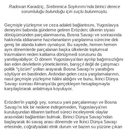
Radovan Karadziç, Srebrenica Soykırımı'nda birinci derece
sorumluluğu bulunduğu için suçlu bulunmuştu.
Geçmişle yüzleşme ve ceza adaleti bağlantısını, Yugoslavya
deneyimi babında gündeme getiren Erözden; ülkenin siyasi
dönüşümünden parçalanmasına, Bosna Savaşı ve sonrasında
hakkında iddianame hazırlananların yargılanma sürecine dek
geniş bir alanda kalem oynatıyor. Bu sayede, hemen hemen
aynı dönemlerde parçalanan başka ülkelerde toplumsal
travmaların neden katliama dönüşmedi sorusunu da
yanıtlayabiliyor: O dönem Yugoslavya’dan ayrılıp bağımsızlığını
ilan eden devletlerin yöneticilerinin, barışçıl değil de çatışmacı
politik “çözüm” yolları arayarak Bosna Savaşı’nı yarattığını
söylüyor en basitinden. Ardından gelen ceza yargılamalarının,
nasıl geçmişle yüzleşme hâlini aldığını ve bunu, İkinci Dünya
Savaşı sonrası Almanya’da gerçekleşen hesaplaşmayla
karşılaştırarak anlatmaya koyuluyor.
Erözden’in yaptığı şey, sonucu yani parçalanmayı ve Bosna
Savaşı’nı tek bir nedene indirgemeden, Yugoslavya’nın
kuruluşundan itibaren tarihsel süreci inceleyerek olaylar
arasındaki bağlantıları bulmak. Birinci Dünya Savaşı’ndan
başlayarak iki savaş arası dönemde ve İkinci Dünya Savaşı
ertesinde, coğrafyadaki etnik durum ve bazen su yüzüne çıkan