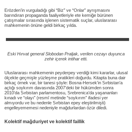
Erözden’in vurguladığı gibi “Biz” ve “Onlar” ayrışmasını
barındıran propaganda faaliyetleriyle ete kemiğe bürünen
çatışmalar sırasında işlenen sistematik suçlar, uluslararası
mahkemenin önüne geldi birkaç yılda.
Eski Hırvat general Slobodan Praljak, verilen cezayı duyunca
zehir içerek intihar etti.
Uluslararası mahkemenin peyderpey verdiği kimi kararlar, ulusal
ölçekte geçmişle yüzleşme pratikleri doğurdu. Kitapta buna dair
birkaç örnek var, bir tanesi şöyle: Bosna-Hersek’in Sırbistan’a
açtığı soykırım davasında 2007’deki bir hükümden sonra
2010’da Sırbistan parlamentosu, Srebrenica’da yaşananları
kınadı ve “olayı” (resmî metinde “soykırım” ifadesi yer
almıyordu ve bu nedenle Sırbistan epey eleştirilmişti)
engelleyememesi nedeniyle mağdurlardan özür diledi.
Kolektif mağduriyet ve kolektif faillik