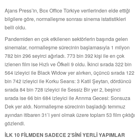
Ajans Press’in, Box Office Türkiye verilerinden elde ettiği
bilgilere göre, normalleşme sonrası sinema istatistikleri
belli oldu.
Pandemiden en çok etkilenen sektörlerin başında gelen
sinemalar, normalleşme sürecinin başlamasıyla 1 milyon
782 bin 296 seyirci ağırladı. 773 bin 392 kişi ile en çok
izlenen film ise Hızlı ve Öfkeli 9 oldu. İkinci sırada 322 bin
564 izleyici ile Black Widow yer alırken, üçüncü sırada 122
bin 742 izleyici ile Korku Seans: 3 Katil Şeytan, dördüncü
sırada 84 bin 728 izleyici ile Sessiz Bir yer 2, beşinci
sırada ise 66 bin 684 izleyici ile Arınma Gecesi: Sonsuza
Dek yer aldı. Normalleşme sürecinin başladığı temmuz
ayından itibaren 31’i yeni olmak üzere toplam 53 film çıktığı
gözlendi.
İLK 10 FİLMDEN SADECE 2’SİNİ YERLİ YAPIMLAR