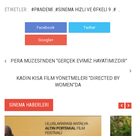
ETIKETLER :
#PANDEMİ
#SİNEMA HIZLI VE ÖFKELİ 9
#
,
,
,
Facebook
Twitter
Google+
WhatsApp
PERA MÜZESİ’NDEN “GERÇEK EVİMİZ HAYATIMIZDIR”
KADIN KISA FİLM YÖNETMELERİ “DIRECTED BY
WOMEN”DA
SİNEMA HABERLERI