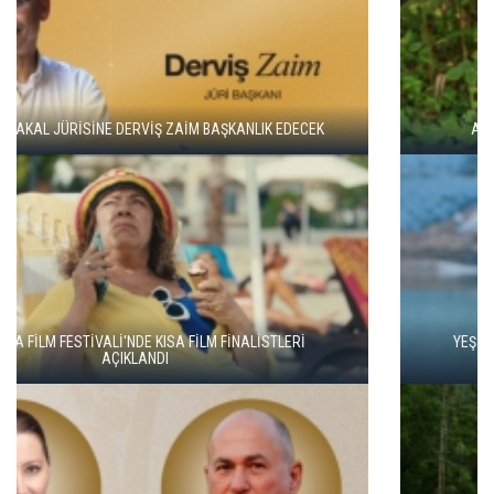
ADANA ALTIN KOZA'DA JÜRİ BAŞKANI ZUHAL OLCAY
YEŞİM USTAOĞLU'NUN "ARTAKALAN"I SAN SEBASTIÁN'DA
DÜNYA PRÖMİYERİNİ YAPACAK