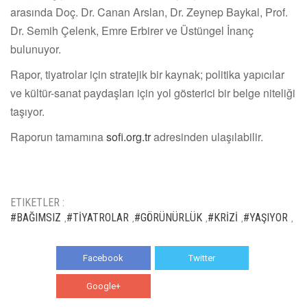
arasında Doç. Dr. Canan Arslan, Dr. Zeynep Baykal, Prof.
Dr. Semih Çelenk, Emre Erbirer ve Üstüngel İnanç
bulunuyor.
Rapor, tiyatrolar için stratejik bir kaynak; politika yapıcılar
ve kültür-sanat paydaşları için yol gösterici bir belge niteliği
taşıyor.
Raporun tamamına
sofi.org.tr
adresinden ulaşılabilir.
ETIKETLER :
#BAĞIMSIZ
#TİYATROLAR
#GÖRÜNÜRLÜK
#KRİZİ
#YAŞIYOR
,
,
,
,
,
Facebook
Twitter
Google+
WhatsApp