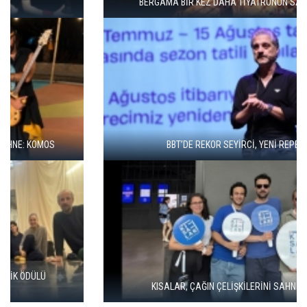
BERGAMA BİR KEZ DAHA TİYATRONUN SAHNESİ OLUYOR
BBT’DE REKOR SEYİRCİ, YENİ REPERTUVAR
KISALAR, ÇAĞIN ÇELİŞKİLERİNİ SAHNEYE TAŞIYOR