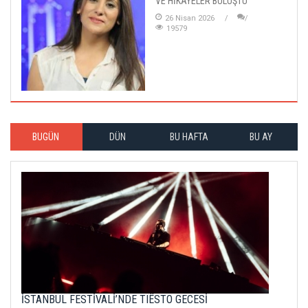
VE HİKÂYELER BULUŞTU
26 Nisan 2026
19579
BUGÜN
DÜN
BU HAFTA
BU AY
İSTANBUL FESTİVALİ’NDE TIËSTO GECESİ