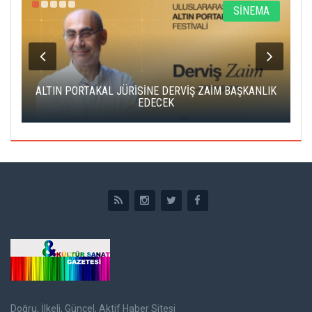
R
SİNEMA
ALTIN PORTAKAL JÜRİSİNE DERVİŞ ZAİM BAŞKANLIK
C
EDECEK
Doğru, İlkeli, Güncel, Aktif Haber Sitesi