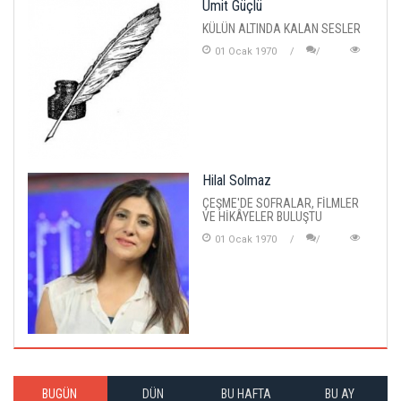
Ümit Güçlü
KÜLÜN ALTINDA KALAN SESLER
01 Ocak 1970
Hilal Solmaz
ÇEŞME'DE SOFRALAR, FİLMLER
VE HİKÂYELER BULUŞTU
01 Ocak 1970
BUGÜN
DÜN
BU HAFTA
BU AY