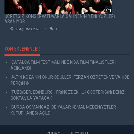
ÜCRETSİZ KONSERVATUVARLA SAHNENİN YENİ YÜZLERİ
ARANIYOR
05 Agustos 2026
0
SON EKLENENLER
ÇATALCA FİLM FESTİVALİ'NDE KISA FİLM FİNALİSTLERİ
AÇIKLANDI
ALTIN KOZA'NIN ONUR ÖDÜLLERİ FERZAN ÖZPETEK VE VAHİDE
PERÇİN'İN
TUZBİBER, EDİNBURGH FRİNGE'DEKİ İLK GÖSTERİSİNİ DENİZ
GÖKTAŞ'LA YAPACAK
BURSA OSMANGAZİ'DE YAŞAR KEMAL MEDENİYETLER
KÜTÜPHANESİ AÇILDI