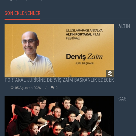
SON EKLENENLER
ALTIN
PORTAKAL JÜRİSİNE DERVİŞ ZAİM BAŞKANLIK EDECEK
05 Agustos 2026
0
CAS