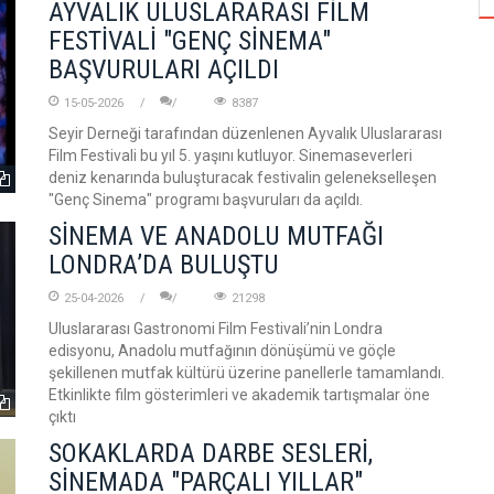
AYVALIK ULUSLARARASI FİLM
FESTİVALİ "GENÇ SİNEMA"
BAŞVURULARI AÇILDI
15-05-2026
8387
Seyir Derneği tarafından düzenlenen Ayvalık Uluslararası
Film Festivali bu yıl 5. yaşını kutluyor. Sinemaseverleri
deniz kenarında buluşturacak festivalin gelenekselleşen
"Genç Sinema" programı başvuruları da açıldı.
SİNEMA VE ANADOLU MUTFAĞI
LONDRA’DA BULUŞTU
25-04-2026
21298
Uluslararası Gastronomi Film Festivali’nin Londra
edisyonu, Anadolu mutfağının dönüşümü ve göçle
şekillenen mutfak kültürü üzerine panellerle tamamlandı.
Etkinlikte film gösterimleri ve akademik tartışmalar öne
çıktı
SOKAKLARDA DARBE SESLERİ,
SİNEMADA "PARÇALI YILLAR"