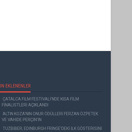
ON EKLENENLER
ÇATALCA FİLM FESTİVALİ'NDE KISA FİLM
FİNALİSTLERİ AÇIKLANDI
ALTIN KOZA'NIN ONUR ÖDÜLLERİ FERZAN ÖZPETEK
VE VAHİDE PERÇİN'İN
TUZBİBER, EDİNBURGH FRİNGE'DEKİ İLK GÖSTERİSİNİ