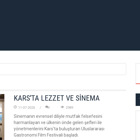
KARS'TA LEZZET VE SİNEMA
11-07-2026
2989
Sinemanın evrensel diliyle mutfak felsefesini
harmanlayan ve ülkenin önde gelen şefleri ile
yönetmenlerini Kars'ta buluşturan Uluslararası
Gastronomi Film Festivali başladı.