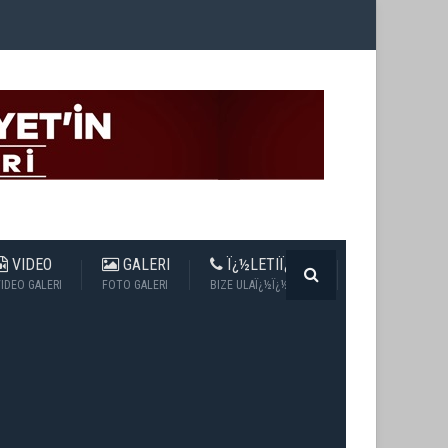
VIDEO
GALERI
Ï¿½LETIÏ¿½IM
IDEO GALERI
FOTO GALERI
BIZE ULAÏ¿½Ï¿½N