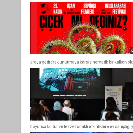
araya getirerek unutmaya karşı sinematik bir kalkan ol
GÖRS
TUZBİBER, EDİNBURGH FRİ
GÖSTERİSİNİ DENİZ GÖKT
boyunca kültür ve lezzet odaklı etkinliklere ev sahipliği