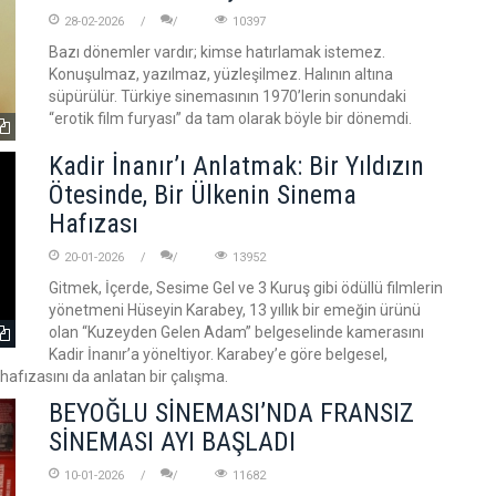
28-02-2026
10397
Bazı dönemler vardır; kimse hatırlamak istemez.
Konuşulmaz, yazılmaz, yüzleşilmez. Halının altına
süpürülür. Türkiye sinemasının 1970’lerin sonundaki
“erotik film furyası” da tam olarak böyle bir dönemdi.
Kadir İnanır’ı Anlatmak: Bir Yıldızın
Ötesinde, Bir Ülkenin Sinema
Hafızası
20-01-2026
13952
Gitmek, İçerde, Sesime Gel ve 3 Kuruş gibi ödüllü filmlerin
yönetmeni Hüseyin Karabey, 13 yıllık bir emeğin ürünü
olan “Kuzeyden Gelen Adam” belgeselinde kamerasını
Kadir İnanır’a yöneltiyor. Karabey’e göre belgesel,
k hafızasını da anlatan bir çalışma.
BEYOĞLU SİNEMASI’NDA FRANSIZ
SİNEMASI AYI BAŞLADI
10-01-2026
11682