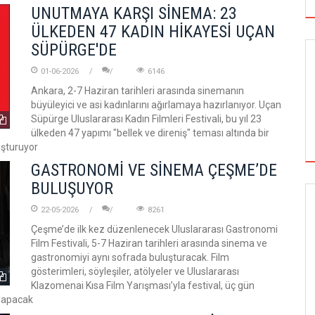
UNUTMAYA KARŞI SİNEMA: 23
ÜLKEDEN 47 KADIN HİKAYESİ UÇAN
SÜPÜRGE'DE
01-06-2026
6146
Ankara, 2-7 Haziran tarihleri arasında sinemanın
büyüleyici ve asi kadınlarını ağırlamaya hazırlanıyor. Uçan
Süpürge Uluslararası Kadın Filmleri Festivali, bu yıl 23
ülkeden 47 yapımı "bellek ve direniş" teması altında bir
uşturuyor
GASTRONOMİ VE SİNEMA ÇEŞME’DE
BULUŞUYOR
22-05-2026
8261
EL SANATLAR
SİNEMA
Çeşme’de ilk kez düzenlenecek Uluslararası Gastronomi
Film Festivali, 5-7 Haziran tarihleri arasında sinema ve
gastronomiyi aynı sofrada buluşturacak. Film
gösterimleri, söyleşiler, atölyeler ve Uluslararası
NGE'DEKİ İLK
ALTIN PORTAKAL JÜRİSİNE DERVİŞ ZAİM
Klazomenai Kısa Film Yarışması’yla festival, üç gün
AŞ'LA YAPACAK
BAŞKANLIK EDECEK
 yapacak