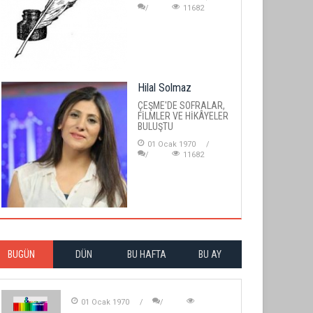
11682
Hilal Solmaz
ÇEŞME'DE SOFRALAR,
FİLMLER VE HİKÂYELER
BULUŞTU
01 Ocak 1970
11682
BUGÜN
DÜN
BU HAFTA
BU AY
01 Ocak 1970