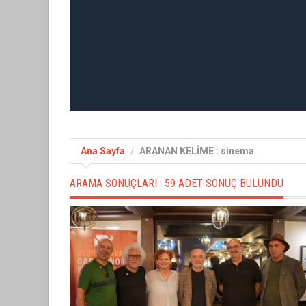
Ana Sayfa
ARANAN KELİME : sinema
ARAMA SONUÇLARI :
59 ADET SONUÇ BULUNDU