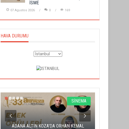
İSME
07 Agustos 2026
0
169
HAVA DURUMU
SİNEMA
ADANA ALTIN KOZA'DA ORHAN KEMAL
ALTIN PORTA