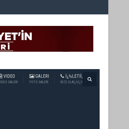
VIDEO
GALERI
Ï¿½LETIÏ¿½IM
IDEO GALERI
FOTO GALERI
BIZE ULAÏ¿½Ï¿½N