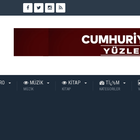
TRO
MÜZİK
KİTAP
TÏ¿½M
MÜZİK
KİTAP
KATEGORILER
V