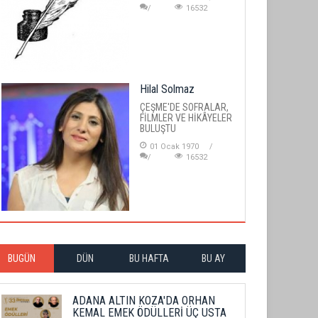
16532
Hilal Solmaz
ÇEŞME'DE SOFRALAR,
FİLMLER VE HİKÂYELER
BULUŞTU
01 Ocak 1970
16532
BUGÜN
DÜN
BU HAFTA
BU AY
ADANA ALTIN KOZA'DA ORHAN
KEMAL EMEK ÖDÜLLERİ ÜÇ USTA