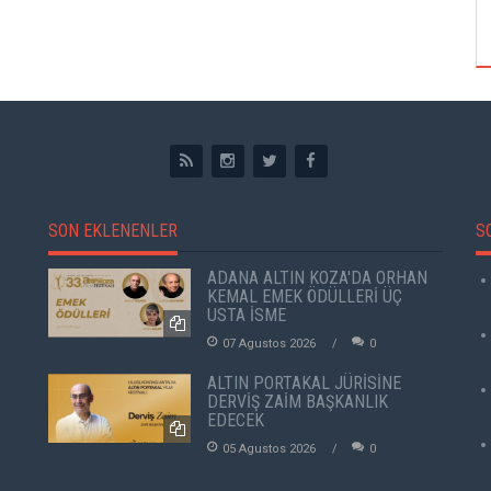
ÖZPETEK VE VAHİDE PERÇİN'İN
SON EKLENENLER
S
ADANA ALTIN KOZA'DA ORHAN
KEMAL EMEK ÖDÜLLERİ ÜÇ
USTA İSME
07 Agustos 2026
0
ALTIN PORTAKAL JÜRİSİNE
DERVİŞ ZAİM BAŞKANLIK
EDECEK
05 Agustos 2026
0