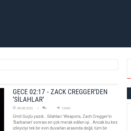
GECE 02:17 - ZACK CREGGER'DEN
'SİLAHLAR'
08-08-2025
12440
Ümit Güçlü yazdı... Silahlar/ Weapons, Zach Cregger’in
‘Barbarian’ sonrası en çok merak edilen işi… Ancak bu kez
izleyiciyi tek bir evin duvarları arasında değil, tüm bir