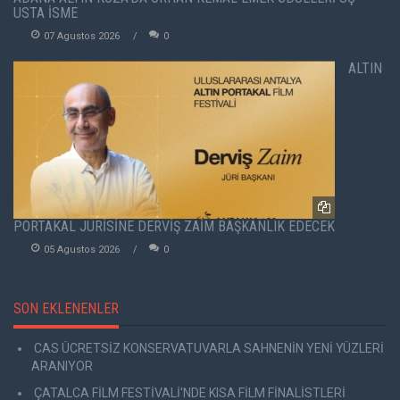
USTA İSME
07 Agustos 2026
0
ALTIN
PORTAKAL JÜRİSİNE DERVİŞ ZAİM BAŞKANLIK EDECEK
05 Agustos 2026
0
SON EKLENENLER
CAS ÜCRETSİZ KONSERVATUVARLA SAHNENİN YENİ YÜZLERİ
ARANIYOR
ÇATALCA FİLM FESTİVALİ'NDE KISA FİLM FİNALİSTLERİ