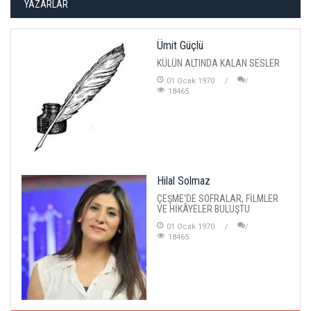
YAZARLAR
Ümit Güçlü
KÜLÜN ALTINDA KALAN SESLER
01 Ocak 1970
18465
Hilal Solmaz
ÇEŞME'DE SOFRALAR, FİLMLER
VE HİKÂYELER BULUŞTU
01 Ocak 1970
18465