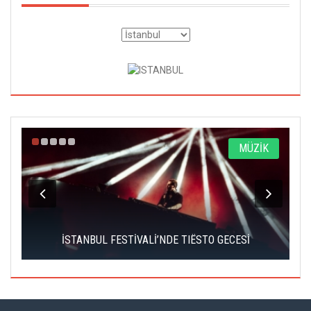
A
MÜZİK
İSTANBUL FESTİVALİ’NDE TIËSTO GECESİ