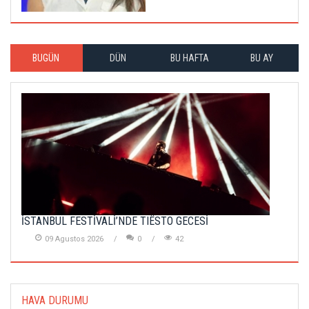
BUGÜN
DÜN
BU HAFTA
BU AY
İSTANBUL FESTİVALİ’NDE TIËSTO GECESİ
09 Agustos 2026
0
42
HAVA DURUMU