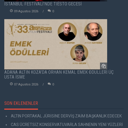
İSTANBUL FESTİVALİ’NDE TIËSTO GECESİ
09 Agustos 2026
0
ADANA ALTIN KOZA'DA ORHAN KEMAL EMEK ÖDÜLLERİ ÜÇ
USTA İSME
07 Agustos 2026
0
SON EKLENENLER
ALTIN PORTAKAL JÜRİSİNE DERVİŞ ZAİM BAŞKANLIK EDECEK
CAS ÜCRETSİZ KONSERVATUVARLA SAHNENİN YENİ YÜZLERİ