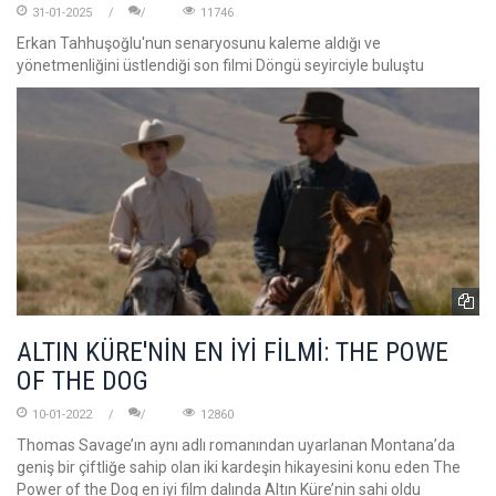
31-01-2025
11746
Erkan Tahhuşoğlu'nun senaryosunu kaleme aldığı ve
yönetmenliğini üstlendiği son filmi Döngü seyirciyle buluştu
ALTIN KÜRE'NİN EN İYİ FİLMİ: THE POWE
OF THE DOG
10-01-2022
12860
Thomas Savage’ın aynı adlı romanından uyarlanan Montana’da
geniş bir çiftliğe sahip olan iki kardeşin hikayesini konu eden The
Power of the Dog en iyi film dalında Altın Küre’nin sahi oldu