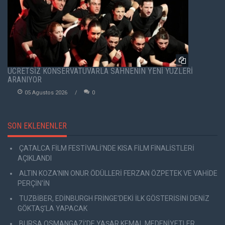
ÜCRETSİZ KONSERVATUVARLA SAHNENİN YENİ YÜZLERİ
ARANIYOR
05 Agustos 2026
0
SON EKLENENLER
ÇATALCA FİLM FESTİVALİ'NDE KISA FİLM FİNALİSTLERİ
AÇIKLANDI
ALTIN KOZA'NIN ONUR ÖDÜLLERİ FERZAN ÖZPETEK VE VAHİDE
PERÇİN'İN
TUZBİBER, EDİNBURGH FRİNGE'DEKİ İLK GÖSTERİSİNİ DENİZ
GÖKTAŞ'LA YAPACAK
BURSA OSMANGAZİ'DE YAŞAR KEMAL MEDENİYETLER