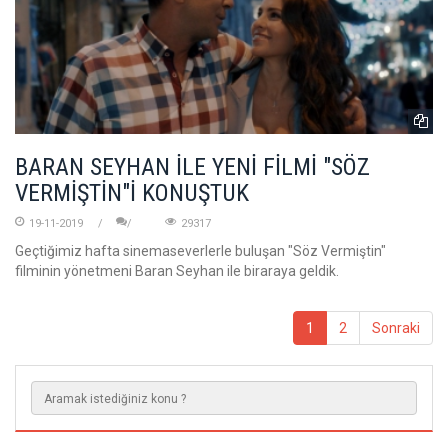
BARAN SEYHAN İLE YENİ FİLMİ "SÖZ
VERMİŞTİN"İ KONUŞTUK
19-11-2019
29317
Geçtiğimiz hafta sinemaseverlerle buluşan "Söz Vermiştin"
filminin yönetmeni Baran Seyhan ile biraraya geldik.
1
2
Sonraki