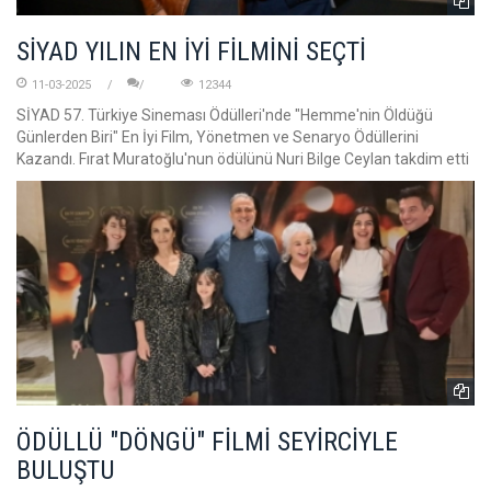
SİYAD YILIN EN İYİ FİLMİNİ SEÇTİ
11-03-2025
12344
SİYAD 57. Türkiye Sineması Ödülleri'nde "Hemme'nin Öldüğü
Günlerden Biri" En İyi Film, Yönetmen ve Senaryo Ödüllerini
Kazandı. Fırat Muratoğlu'nun ödülünü Nuri Bilge Ceylan takdim etti
ÖDÜLLÜ "DÖNGÜ" FİLMİ SEYİRCİYLE
BULUŞTU