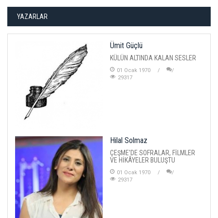
YAZARLAR
Ümit Güçlü
KÜLÜN ALTINDA KALAN SESLER
01 Ocak 1970
29317
Hilal Solmaz
ÇEŞME'DE SOFRALAR, FİLMLER
VE HİKÂYELER BULUŞTU
01 Ocak 1970
29317