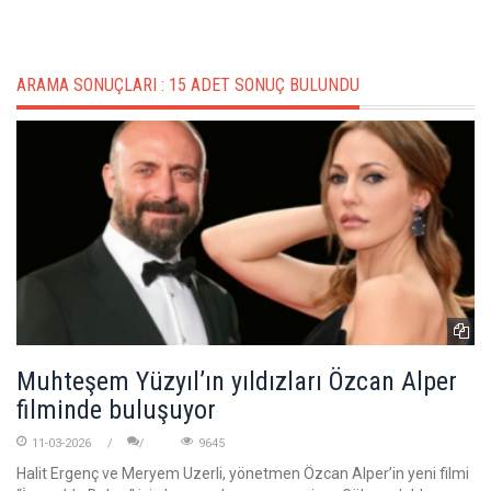
ARAMA SONUÇLARI :
15 ADET SONUÇ BULUNDU
Muhteşem Yüzyıl’ın yıldızları Özcan Alper
filminde buluşuyor
11-03-2026
9645
Halit Ergenç ve Meryem Uzerli, yönetmen Özcan Alper’in yeni filmi