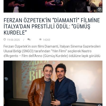
FERZAN ÖZPETEK’İN “DİAMANTİ” FİLMİNE
İTALYA’DAN PRESTİJLİ ÖDÜL: “GÜMÜŞ
KURDELE”
19-06-2025
14243
Ferzan Özpetek’in son filmi Diamanti, İtalyan Sinema Gazetecileri
Ulusal Birliği (SNGCI) tarafından “Yılın Filmi” seçilerek Nastro
d’Argento – Film dell’Anno (Gümüş Kurdele) ödülüne layık görüldü