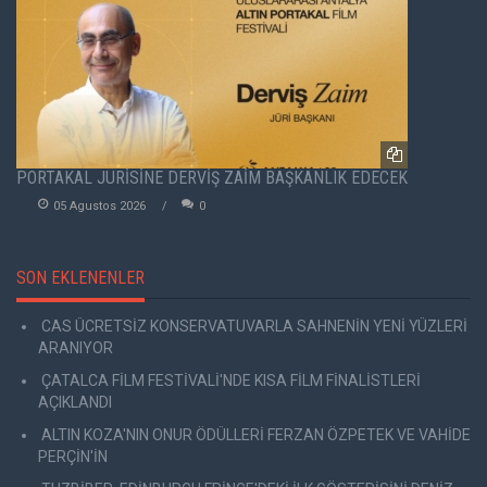
PORTAKAL JÜRİSİNE DERVİŞ ZAİM BAŞKANLIK EDECEK
05 Agustos 2026
0
SON EKLENENLER
CAS ÜCRETSİZ KONSERVATUVARLA SAHNENİN YENİ YÜZLERİ
ARANIYOR
ÇATALCA FİLM FESTİVALİ'NDE KISA FİLM FİNALİSTLERİ
AÇIKLANDI
ALTIN KOZA'NIN ONUR ÖDÜLLERİ FERZAN ÖZPETEK VE VAHİDE
PERÇİN'İN