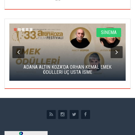
A
SİNEMA
K
ADANA ALTIN KOZA'DA ORHAN KEMAL EMEK
A
ÖDÜLLERİ ÜÇ USTA İSME