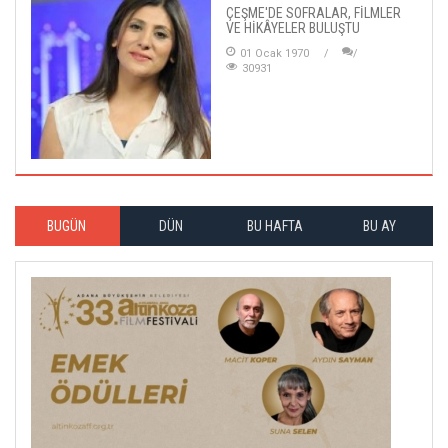
ÇEŞME'DE SOFRALAR, FİLMLER
VE HİKÂYELER BULUŞTU
01 Ocak 1970
30931
BUGÜN
DÜN
BU HAFTA
BU AY