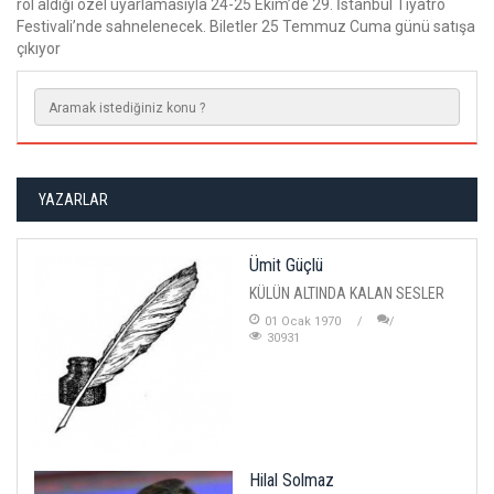
rol aldığı özel uyarlamasıyla 24-25 Ekim’de 29. İstanbul Tiyatro
Festivali’nde sahnelenecek. Biletler 25 Temmuz Cuma günü satışa
çıkıyor
YAZARLAR
Ümit Güçlü
KÜLÜN ALTINDA KALAN SESLER
01 Ocak 1970
30931
Hilal Solmaz