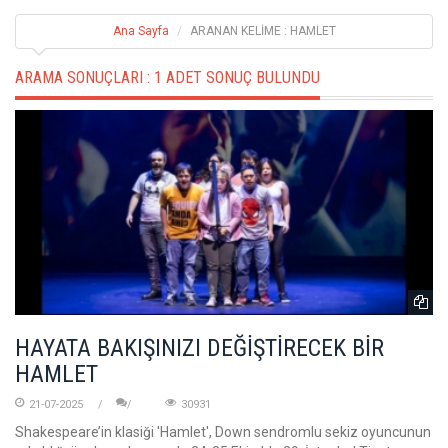
Ana Sayfa
ARANAN KELİME : HAMLET
ARAMA SONUÇLARI :
1 ADET SONUÇ BULUNDU
HAYATA BAKIŞINIZI DEĞİŞTİRECEK BİR
HAMLET
21-07-2025
30931
Shakespeare’in klasiği 'Hamlet', Down sendromlu sekiz oyuncunun