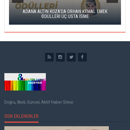
K
ADANA ALTIN KOZA'DA ORHAN KEMAL EMEK
A
ÖDÜLLERİ ÜÇ USTA İSME
Doğru, İlkeli, Güncel, Aktif Haber Sitesi
SON EKLENENLER