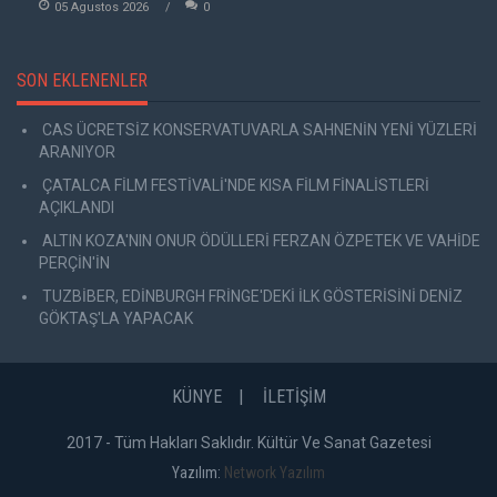
05 Agustos 2026
0
SON EKLENENLER
CAS ÜCRETSİZ KONSERVATUVARLA SAHNENİN YENİ YÜZLERİ
ARANIYOR
ÇATALCA FİLM FESTİVALİ'NDE KISA FİLM FİNALİSTLERİ
AÇIKLANDI
ALTIN KOZA'NIN ONUR ÖDÜLLERİ FERZAN ÖZPETEK VE VAHİDE
PERÇİN'İN
TUZBİBER, EDİNBURGH FRİNGE'DEKİ İLK GÖSTERİSİNİ DENİZ
GÖKTAŞ'LA YAPACAK
KÜNYE
İLETİŞİM
2017 - Tüm Hakları Saklıdır. Kültür Ve Sanat Gazetesi
Yazılım:
Network Yazılım