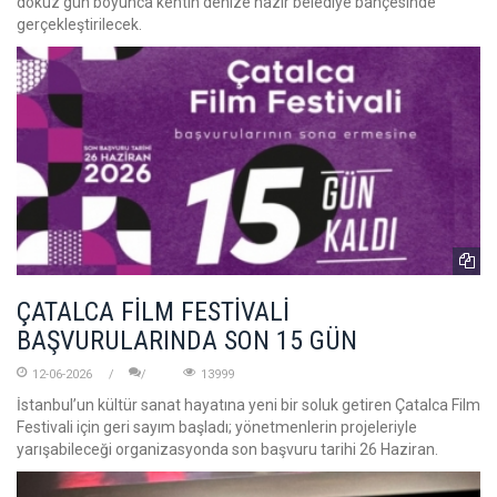
dokuz gün boyunca kentin denize nazır belediye bahçesinde
gerçekleştirilecek.
ÇATALCA FİLM FESTİVALİ
BAŞVURULARINDA SON 15 GÜN
12-06-2026
13999
İstanbul’un kültür sanat hayatına yeni bir soluk getiren Çatalca Film
Festivali için geri sayım başladı; yönetmenlerin projeleriyle
yarışabileceği organizasyonda son başvuru tarihi 26 Haziran.