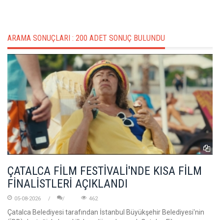
ARAMA SONUÇLARI :
200 ADET SONUÇ BULUNDU
ÇATALCA FİLM FESTİVALİ'NDE KISA FİLM
FİNALİSTLERİ AÇIKLANDI
05-08-2026
462
Çatalca Belediyesi tarafından İstanbul Büyükşehir Belediyesi'nin