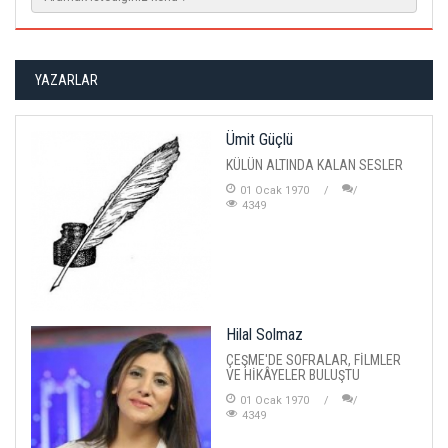
YAZARLAR
Ümit Güçlü
KÜLÜN ALTINDA KALAN SESLER
01 Ocak 1970
4349
Hilal Solmaz
ÇEŞME'DE SOFRALAR, FİLMLER
VE HİKÂYELER BULUŞTU
01 Ocak 1970
4349