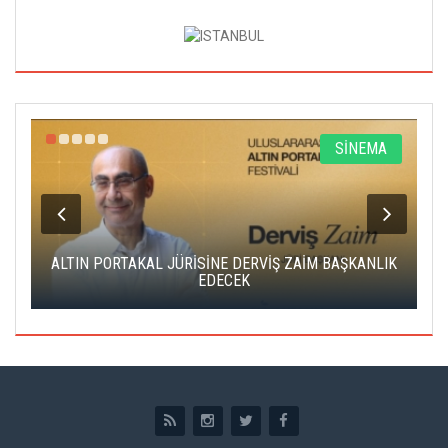
R
SİNEMA
ALTIN PORTAKAL JÜRİSİNE DERVİŞ ZAİM BAŞKANLIK
C
EDECEK