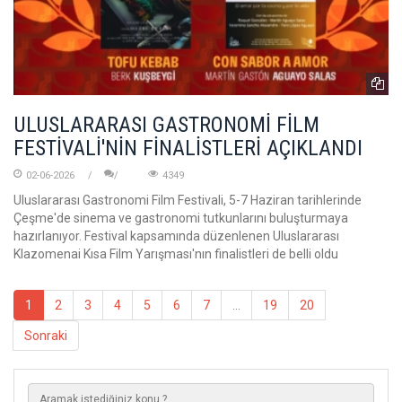
ULUSLARARASI GASTRONOMİ FİLM
FESTİVALİ'NİN FİNALİSTLERİ AÇIKLANDI
02-06-2026
4349
Uluslararası Gastronomi Film Festivali, 5-7 Haziran tarihlerinde
Çeşme'de sinema ve gastronomi tutkunlarını buluşturmaya
hazırlanıyor. Festival kapsamında düzenlenen Uluslararası
Klazomenai Kısa Film Yarışması'nın finalistleri de belli oldu
1
2
3
4
5
6
7
...
19
20
Sonraki