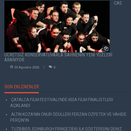
CAS
ÜCRETSİZ KONSERVATUVARLA SAHNENİN YENİ YÜZLERİ
ARANIYOR
05 Agustos 2026
0
SON EKLENENLER
ÇATALCA FİLM FESTİVALİ'NDE KISA FİLM FİNALİSTLERİ
AÇIKLANDI
ALTIN KOZA'NIN ONUR ÖDÜLLERİ FERZAN ÖZPETEK VE VAHİDE
PERÇİN'İN
TUZBİBER, EDİNBURGH FRİNGE'DEKİ İLK GÖSTERİSİNİ DENİZ