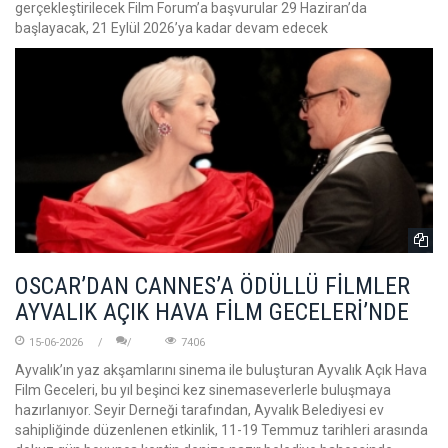
gerçekleştirilecek Film Forum’a başvurular 29 Haziran’da
başlayacak, 21 Eylül 2026’ya kadar devam edecek
OSCAR’DAN CANNES’A ÖDÜLLÜ FİLMLER
AYVALIK AÇIK HAVA FİLM GECELERİ’NDE
15-06-2026
7406
Ayvalık’ın yaz akşamlarını sinema ile buluşturan Ayvalık Açık Hava
Film Geceleri, bu yıl beşinci kez sinemaseverlerle buluşmaya
hazırlanıyor. Seyir Derneği tarafından, Ayvalık Belediyesi ev
sahipliğinde düzenlenen etkinlik, 11-19 Temmuz tarihleri arasında