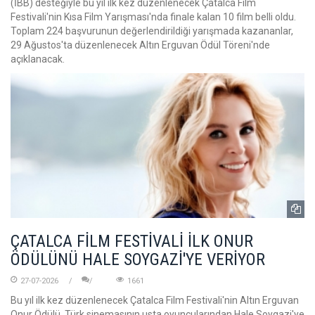
(İBB) desteğiyle bu yıl ilk kez düzenlenecek Çatalca Film
Festivali'nin Kısa Film Yarışması'nda finale kalan 10 film belli oldu.
Toplam 224 başvurunun değerlendirildiği yarışmada kazananlar,
29 Ağustos'ta düzenlenecek Altın Erguvan Ödül Töreni'nde
açıklanacak.
ÇATALCA FİLM FESTİVALİ İLK ONUR
ÖDÜLÜNÜ HALE SOYGAZİ'YE VERİYOR
27-07-2026
1661
Bu yıl ilk kez düzenlenecek Çatalca Film Festivali'nin Altın Erguvan
Onur Ödülü, Türk sinemasının usta oyuncularından Hale Soygazi'ye