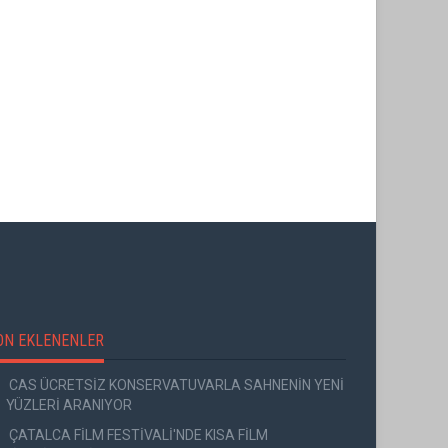
ON EKLENENLER
CAS ÜCRETSİZ KONSERVATUVARLA SAHNENİN YENİ
YÜZLERİ ARANIYOR
ÇATALCA FİLM FESTİVALİ'NDE KISA FİLM