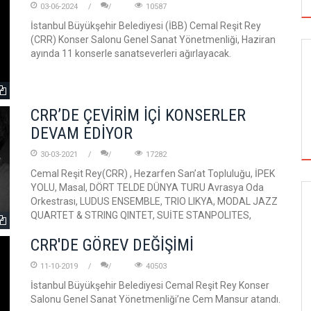
03-06-2024
10587
İstanbul Büyükşehir Belediyesi (İBB) Cemal Reşit Rey
(CRR) Konser Salonu Genel Sanat Yönetmenliği, Haziran
ayında 11 konserle sanatseverleri ağırlayacak.
CRR’DE ÇEVİRİM İÇİ KONSERLER
DEVAM EDİYOR
30-03-2021
17282
Cemal Reşit Rey(CRR) , Hezarfen San’at Topluluğu, İPEK
YOLU, Masal, DÖRT TELDE DÜNYA TURU Avrasya Oda
Orkestrası, LUDUS ENSEMBLE, TRIO LIKYA, MODAL JAZZ
SİNEMA
QUARTET & STRING QINTET, SUİTE STANPOLITES,
CRR'DE GÖREV DEĞİŞİMİ
11-10-2019
40503
ALTIN KOZA'NIN ONUR ÖDÜLLERİ FERZAN
ÖZPETEK VE VAHİDE PERÇİN'İN
İstanbul Büyükşehir Belediyesi Cemal Reşit Rey Konser
Salonu Genel Sanat Yönetmenliği’ne Cem Mansur atandı.