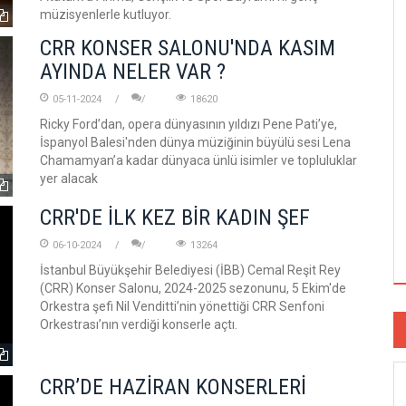
müzisyenlerle kutluyor.
CRR KONSER SALONU'NDA KASIM
AYINDA NELER VAR ?
05-11-2024
18620
Ricky Ford’dan, opera dünyasının yıldızı Pene Pati’ye,
İspanyol Balesi'nden dünya müziğinin büyülü sesi Lena
Chamamyan’a kadar dünyaca ünlü isimler ve topluluklar
yer alacak
CRR'DE İLK KEZ BİR KADIN ŞEF
06-10-2024
13264
İstanbul Büyükşehir Belediyesi (İBB) Cemal Reşit Rey
(CRR) Konser Salonu, 2024-2025 sezonunu, 5 Ekim'de
Orkestra şefi Nil Venditti’nin yönettiği CRR Senfoni
Orkestrası’nın verdiği konserle açtı.
CRR’DE HAZİRAN KONSERLERİ