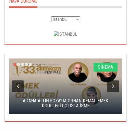
HAVA DURUMU
A
SİNEMA
K
ADANA ALTIN KOZA'DA ORHAN KEMAL EMEK
A
ÖDÜLLERİ ÜÇ USTA İSME