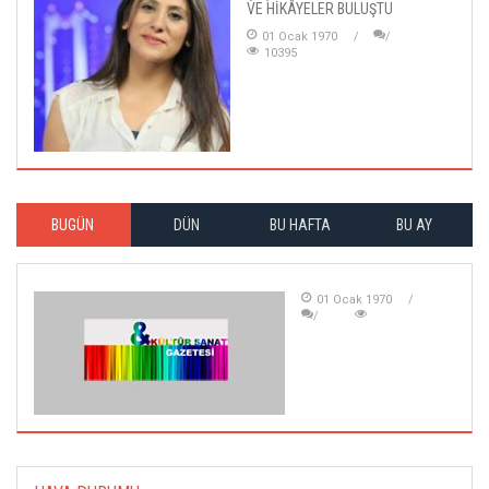
VE HİKÂYELER BULUŞTU
01 Ocak 1970
10395
BUGÜN
DÜN
BU HAFTA
BU AY
01 Ocak 1970