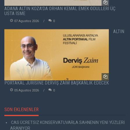
ADANA ALTIN KOZA'DA ORHAN KEMAL EMEK ÖDÜLLERİ ÜÇ
USTA İSME
07 Agustos 2026
0
ALTIN
PORTAKAL JÜRİSİNE DERVİŞ ZAİM BAŞKANLIK EDECEK
05 Agustos 2026
0
SON EKLENENLER
CAS ÜCRETSİZ KONSERVATUVARLA SAHNENİN YENİ YÜZLERİ
ARANIYOR