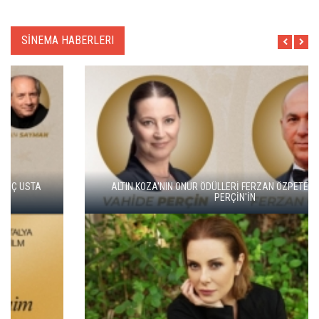
SİNEMA HABERLERI
ALTIN KOZA'NIN ONUR ÖDÜLLERİ FERZAN ÖZPETEK VE VAHİDE
PERÇİN'İN