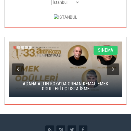
A
SİNEMA
K
ADANA ALTIN KOZA'DA ORHAN KEMAL EMEK
A
ÖDÜLLERİ ÜÇ USTA İSME