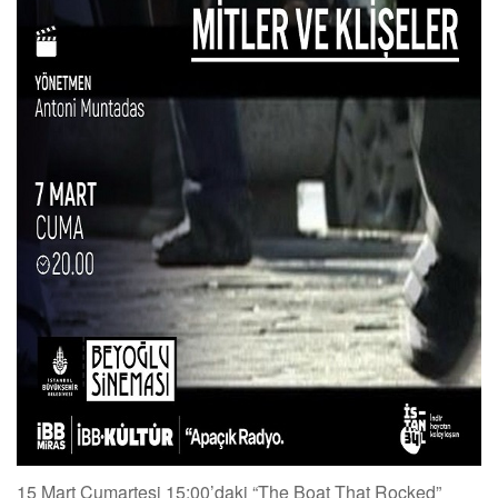
15 Mart Cumartesi 15:00’daki “The Boat That Rocked”