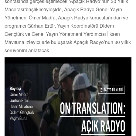
sonrasında gerçekleştirilecek “Apaçık Radyo’nun 30 Yıllık
Macerası”başlıklısöyleşide, Apaçık Radyo Genel Yayın
Yönetmeni Ömer Madra, Apaçık Radyo kurucularından ve
programcı Gürhan Ertür, Yayın Koordinatörü Didem
Gençtürk ve Genel Yayın Yönetmeni Yardımcısı İlksen
Mavituna izleyicilerle buluşarak Apaçık Radyo’nun 30 yıllık
serüvenini anlatacak.