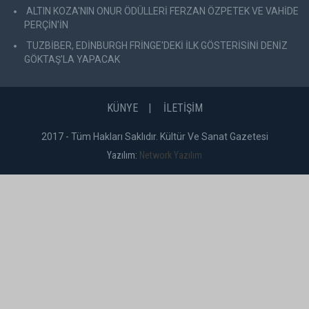
ALTIN KOZA'NIN ONUR ÖDÜLLERİ FERZAN ÖZPETEK VE VAHİDE
PERÇİN'İN
TUZBİBER, EDİNBURGH FRİNGE'DEKİ İLK GÖSTERİSİNİ DENİZ
GÖKTAŞ'LA YAPACAK
KÜNYE
İLETİŞİM
2017 - Tüm Hakları Saklıdır. Kültür Ve Sanat Gazetesi
Yazılım:
Network Yazılım