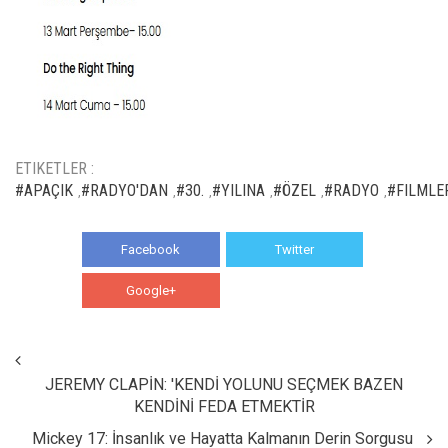
ETIKETLER :
#APAÇIK
#RADYO'DAN
#30.
#YILINA
#ÖZEL
#RADYO
#FILMLE
,
,
,
,
,
,
Facebook
Twitter
Google+
WhatsApp
JEREMY CLAPİN: 'KENDİ YOLUNU SEÇMEK BAZEN
KENDİNİ FEDA ETMEKTİR
Mickey 17: İnsanlık ve Hayatta Kalmanın Derin Sorgusu