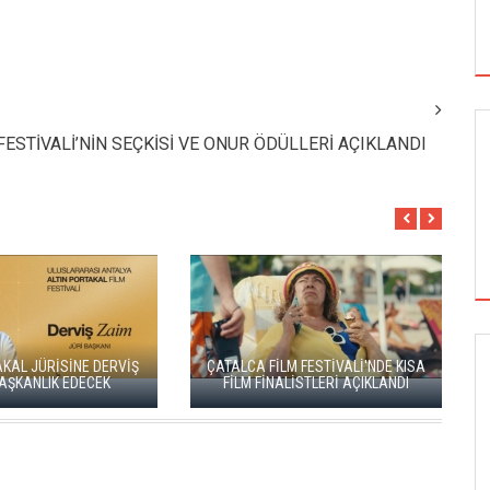
 FESTİVALİ’NİN SEÇKİSİ VE ONUR ÖDÜLLERİ AÇIKLANDI
KAL JÜRİSİNE DERVİŞ
ÇATALCA FİLM FESTİVALİ'NDE KISA
SİNEMA
ŞKANLIK EDECEK
FİLM FİNALİSTLERİ AÇIKLANDI
ALTIN KOZA'NIN ONUR ÖDÜLLERİ FERZAN