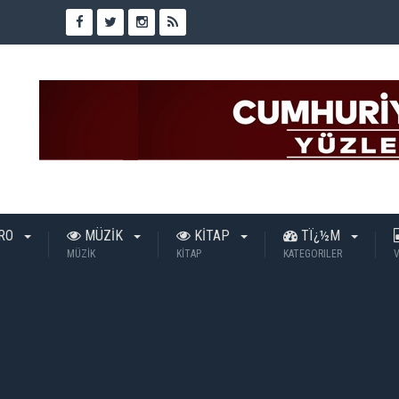
TRO
MÜZİK
KİTAP
TÏ¿½M
MÜZİK
KİTAP
KATEGORILER
V