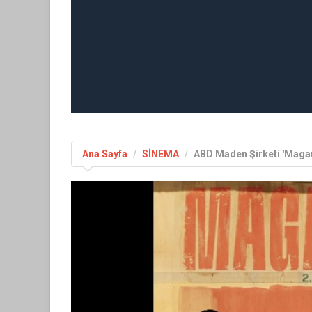
Ana Sayfa
SİNEMA
ABD Maden Şirketi 'Magar