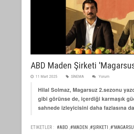
ABD Maden Şirketi 'Magarsus'
11 Mart 2025
SİNEMA
Yorum
Hilal Solmaz, Magarsuz 2.sezonu yazdı
gibi görünse de, içerdiği karmaşık güç
sahnede izleyicisini daha fazlasına da
ETIKETLER :
#ABD
#MADEN
#ŞIRKETI
#'MAGARSU
,
,
,