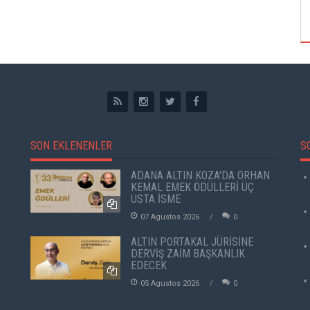
ÖZPETEK VE VAHİDE PERÇİN'İN
SON EKLENENLER
S
ADANA ALTIN KOZA'DA ORHAN
KEMAL EMEK ÖDÜLLERİ ÜÇ
USTA İSME
07 Agustos 2026
0
ALTIN PORTAKAL JÜRİSİNE
DERVİŞ ZAİM BAŞKANLIK
EDECEK
05 Agustos 2026
0