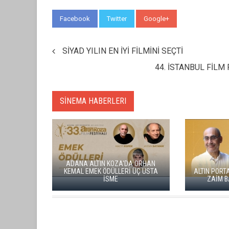
Facebook
Twitter
Google+
WhatsApp
SİYAD YILIN EN İYİ FİLMİNİ SEÇTİ
44. İSTANBUL FİLM
SİNEMA HABERLERI
ADANA ALTIN KOZA'DA ORHAN
KEMAL EMEK ÖDÜLLERİ ÜÇ USTA
ALTIN PORTA
İSME
ZAİM BA