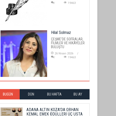
19463
Hilal Solmaz
ÇEŞME'DE SOFRALAR,
FİLMLER VE HİKÂYELER
BULUŞTU
26 Nisan 2026
19463
BUGÜN
DÜN
BU HAFTA
BU AY
ADANA ALTIN KOZA'DA ORHAN
KEMAL EMEK ÖDÜLLERİ ÜÇ USTA