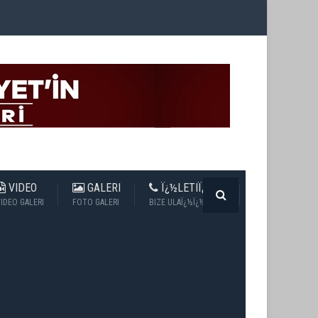
VIDEO
GALERI
Ï¿½LETIÏ¿½IM
IDEO GALERI
FOTO GALERI
BIZE ULAÏ¿½Ï¿½N