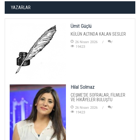
YAZARLAR
Ümit Güçlü
KÜLÜN ALTINDA KALAN SESLER
26 Nisan 2026
19423
Hilal Solmaz
ÇEŞME'DE SOFRALAR, FİLMLER
VE HİKÂYELER BULUŞTU
26 Nisan 2026
19423