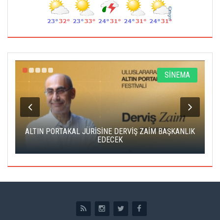
R
SİNEMA
ALTIN PORTAKAL JÜRİSİNE DERVİŞ ZAİM BAŞKANLIK
C
EDECEK