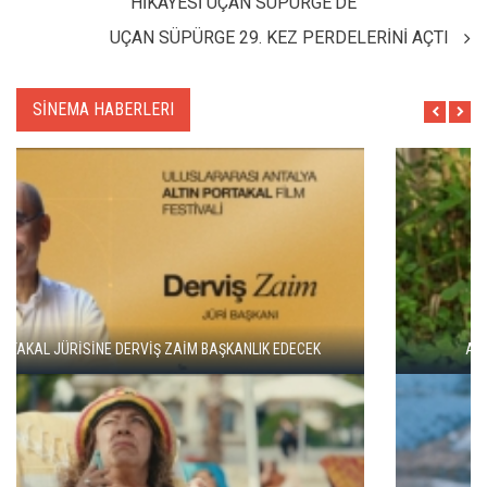
HİKAYESİ UÇAN SÜPÜRGE'DE
UÇAN SÜPÜRGE 29. KEZ PERDELERİNİ AÇTI
SİNEMA HABERLERI
ADANA ALTIN KOZA'DA JÜRİ BAŞKANI ZUHAL OLCAY