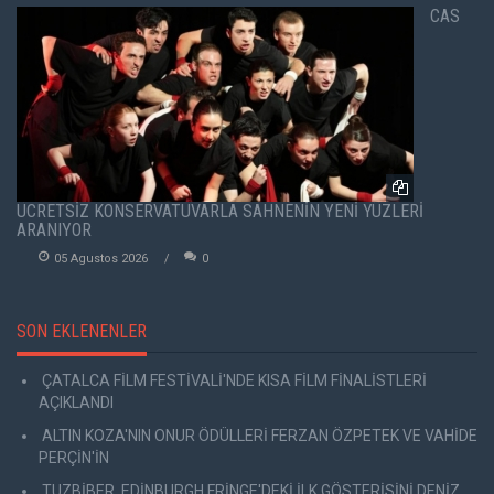
CAS
ÜCRETSİZ KONSERVATUVARLA SAHNENİN YENİ YÜZLERİ
ARANIYOR
05 Agustos 2026
0
SON EKLENENLER
ÇATALCA FİLM FESTİVALİ'NDE KISA FİLM FİNALİSTLERİ
AÇIKLANDI
ALTIN KOZA'NIN ONUR ÖDÜLLERİ FERZAN ÖZPETEK VE VAHİDE
PERÇİN'İN
TUZBİBER, EDİNBURGH FRİNGE'DEKİ İLK GÖSTERİSİNİ DENİZ