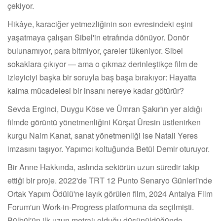
çekiyor.
Hikâye, karaciğer yetmezliğinin son evresindeki eşini
yaşatmaya çalışan Sibel'in etrafında dönüyor. Donör
bulunamıyor, para bitmiyor, çareler tükeniyor. Sibel
sokaklara çıkıyor — ama o çıkmaz derinleştikçe film de
izleyiciyi başka bir soruyla baş başa bırakıyor: Hayatta
kalma mücadelesi bir insanı nereye kadar götürür?
Sevda Erginci, Duygu Köse ve Ümran Şakır'ın yer aldığı
filmde görüntü yönetmenliğini Kürşat Üresin üstlenirken
kurgu Naim Kanat, sanat yönetmenliği ise Natali Yeres
imzasını taşıyor. Yapımcı koltuğunda Betül Demir oturuyor.
Bir Anne Hakkında, aslında sektörün uzun süredir takip
ettiği bir proje. 2022'de TRT 12 Punto Senaryo Günleri'nde
Ortak Yapım Ödülü'ne layık görülen film, 2024 Antalya Film
Forum'un Work-in-Progress platformuna da seçilmişti.
Bülbül'ün ilk uzun metrajı olduğu düşünüldüğünde,