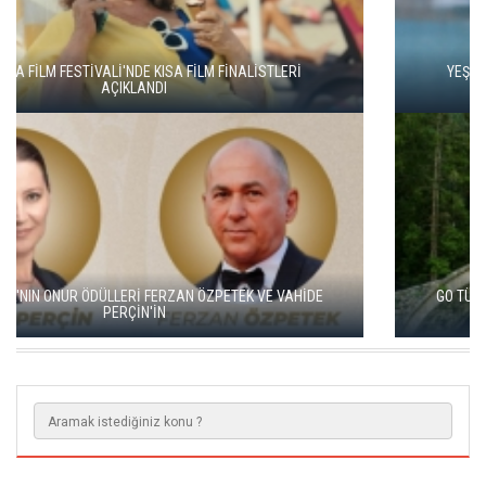
YEŞİM USTAOĞLU'NUN "ARTAKALAN"I SAN SEBASTIÁN'DA
DÜNYA PRÖMİYERİNİ YAPACAK
GO TÜRKİYE MİNİ DİZİLERİNİN YENİ ROTASI DOĞU KARADENİZ
OLDU