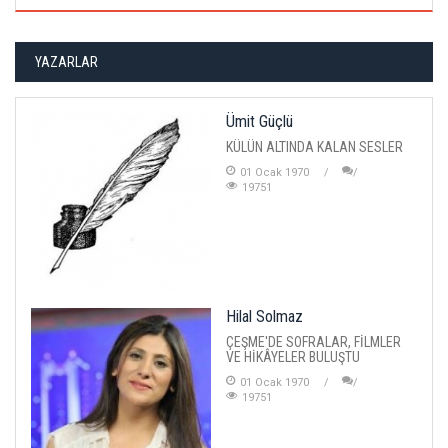
YAZARLAR
Ümit Güçlü
KÜLÜN ALTINDA KALAN SESLER
01 Ocak 1970
19751
Hilal Solmaz
ÇEŞME'DE SOFRALAR, FİLMLER
VE HİKÂYELER BULUŞTU
01 Ocak 1970
19751