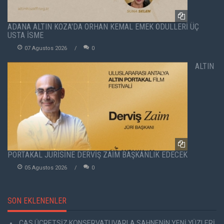
ADANA ALTIN KOZA'DA ORHAN KEMAL EMEK ÖDÜLLERİ ÜÇ
USTA İSME
07 Agustos 2026
0
ALTIN
PORTAKAL JÜRİSİNE DERVİŞ ZAİM BAŞKANLIK EDECEK
05 Agustos 2026
0
SON EKLENENLER
CAS ÜCRETSİZ KONSERVATUVARLA SAHNENİN YENİ YÜZLERİ