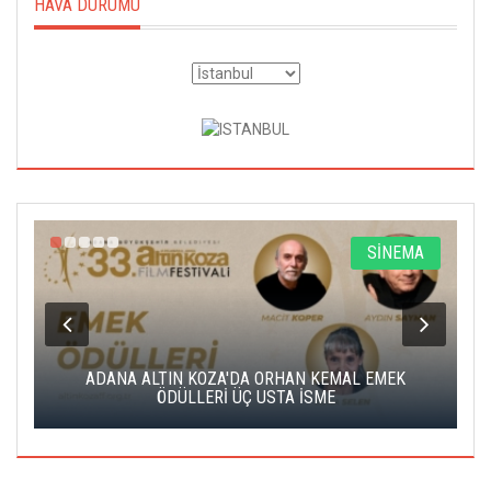
HAVA DURUMU
A
SİNEMA
K
ADANA ALTIN KOZA'DA ORHAN KEMAL EMEK
A
ÖDÜLLERİ ÜÇ USTA İSME